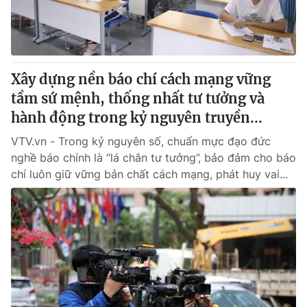
Giấy phép hoạt động báo in và báo điện tử số 483/GP-BTTTT
cấp ngày 29/12/2023
Tổng Biên tập:
Vũ Thanh Thủy
Phó Tổng Biên tập:
Nguyễn Thị Mỹ Hạnh, Phạm Quốc Thắng,
Xây dựng nền báo chí cách mạng vững
Nguyễn Trọng Ninh
Tổng đài VTV:
tầm sứ mệnh, thống nhất tư tưởng và
024.38 355 931 - 024.38 355 932
Ðiện thoại Thời báo VTV:
hành động trong kỷ nguyên truyền...
024.66 897 897
Email:
toasoan@vtv.vn
VTV.vn - Trong kỷ nguyên số, chuẩn mực đạo đức
Liên hệ quảng cáo:
024-7300.7108
nghề báo chính là “lá chắn tư tưởng”, bảo đảm cho báo
chí luôn giữ vững bản chất cách mạng, phát huy vai...