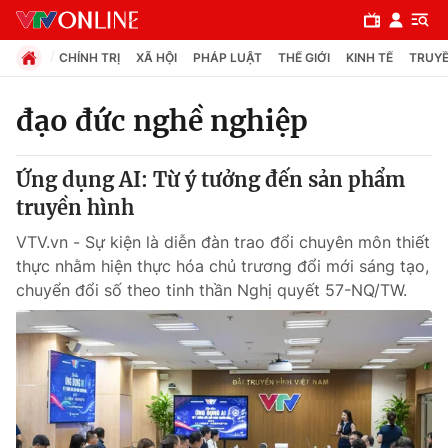
CHÍNH TRỊ
XÃ HỘI
PHÁP LUẬT
THẾ GIỚI
KINH TẾ
TRUYỀ
đạo đức nghề nghiệp
Chuyên mục
Ứng dụng AI: Từ ý tưởng đến sản phẩm
Chính trị
truyền hình
VTV.vn - Sự kiện là diễn đàn trao đổi chuyên môn thiết
Xã hội
thực nhằm hiện thực hóa chủ trương đổi mới sáng tạo,
chuyển đổi số theo tinh thần Nghị quyết 57-NQ/TW.
Pháp luật
Y tế
Thế giới