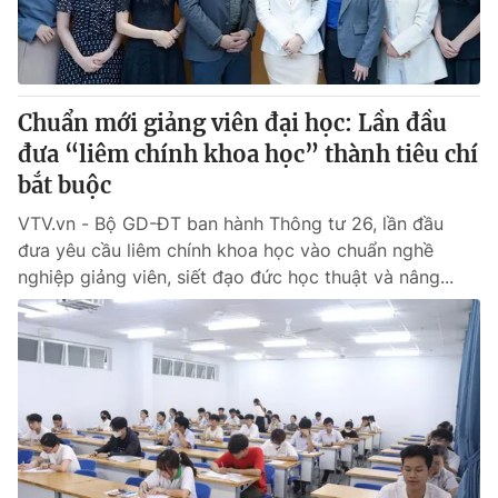
Thị trường 24h
Tấm lòng Việt
VTV4
Vươn mình bằng AI
Chuẩn mới giảng viên đại học: Lần đầu
VTV9
VTV8
đưa “liêm chính khoa học” thành tiêu chí
bắt buộc
Liên hệ tòa soạn
English
VTV.vn - Bộ GD-ĐT ban hành Thông tư 26, lần đầu
đưa yêu cầu liêm chính khoa học vào chuẩn nghề
nghiệp giảng viên, siết đạo đức học thuật và nâng...
THỜI BÁO VTV
Theo dõi báo trên
Cơ quan chủ quản:
Đài Truyền hình Việt Nam
Cơ quan báo chí:
Thời báo VTV