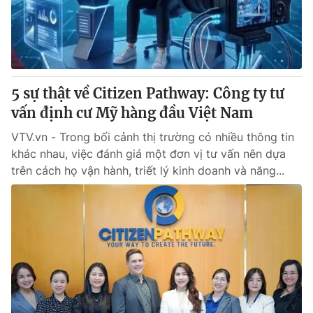
Giao lưu trực tuyến
Sản phẩm
Lịch phát sóng
Thị trường
Tư vấn
5 sự thật về Citizen Pathway: Công ty tư
Chuyên mục khác
vấn định cư Mỹ hàng đầu Việt Nam
Emagazine
Podcast
VTV.vn - Trong bối cảnh thị trường có nhiều thông tin
khác nhau, việc đánh giá một đơn vị tư vấn nên dựa
Photo
Infographic
trên cách họ vận hành, triết lý kinh doanh và năng...
Video
Shorts video
VTV Money
VTV Thể thao
VTV Sức khoẻ
Bất động sản