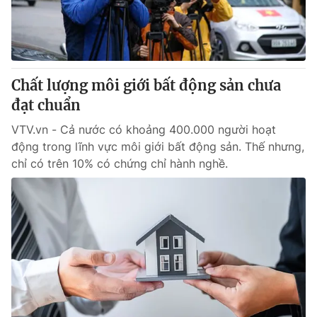
® Cấm sao chép dưới mọi hình thức nếu không có sự chấp
thuận bằng văn bản. Ghi rõ nguồn VTV.vn khi phát hành lại
thông tin từ website này.
Chất lượng môi giới bất động sản chưa
đạt chuẩn
VTV.vn - Cả nước có khoảng 400.000 người hoạt
động trong lĩnh vực môi giới bất động sản. Thế nhưng,
chỉ có trên 10% có chứng chỉ hành nghề.