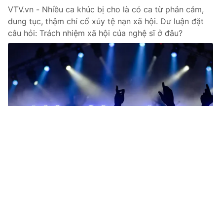
VTV.vn - Nhiều ca khúc bị cho là có ca từ phản cảm,
dung tục, thậm chí cổ xúy tệ nạn xã hội. Dư luận đặt
câu hỏi: Trách nhiệm xã hội của nghệ sĩ ở đâu?
Tin mới
Video
Live
Emagazine
Trang chủ
Đề xuất quy định về liêm chính, đạo đức
nghề nghiệp trong hoạt động nghiên cứu
khoa học