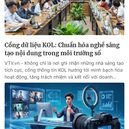
Tin tức
Kinh tế
Thế giới đó đây
Tài chính
Dữ liệu và đời sống
Câu chuyện quốc tế
Thị trường
Cổng dữ liệu KOL: Chuẩn hóa nghề sáng
Truyền hình
Góc doanh nghiệp
tạo nội dung trong môi trường số
Phim VTV
Giải trí
VTV.vn - Không chỉ là nơi ghi nhận những nhà sáng tạo
Hậu trường
tích cực, cổng thông tin KOL hướng tới minh bạch hóa
Điện ảnh
hoạt động, tăng trách nhiệm và kết nối với doanh...
Đời sống
Nhân vật
Âm nhạc
Du lịch
Khán giả
Giáo dục
Sao
Làm đẹp
Giải sao mai
Tuyển sinh
Công nghệ
Chất lượng cuộc sống
Học trực tuyến
Hitech Công nghệ tương lai