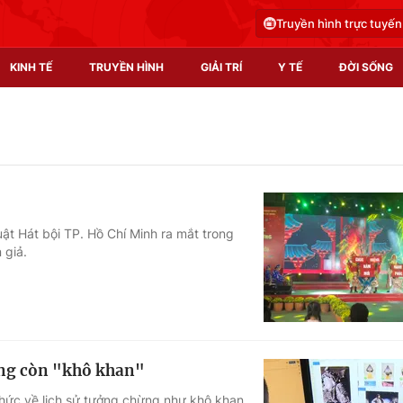
Truyền hình trực tuyến
KINH TẾ
TRUYỀN HÌNH
GIẢI TRÍ
Y TẾ
ĐỜI SỐNG
Pháp luật
Y tế
Truyền hình
Multimedia
Phim VTV
Video
ật Hát bội TP. Hồ Chí Minh ra mắt trong
 giả.
Hậu trường
Shorts video
Nhân vật
Podcast
Khán giả
EMagazine
Giải sao mai
Photo
hông còn "khô khan"
Infographic
 thức về lịch sử tưởng chừng như khô khan