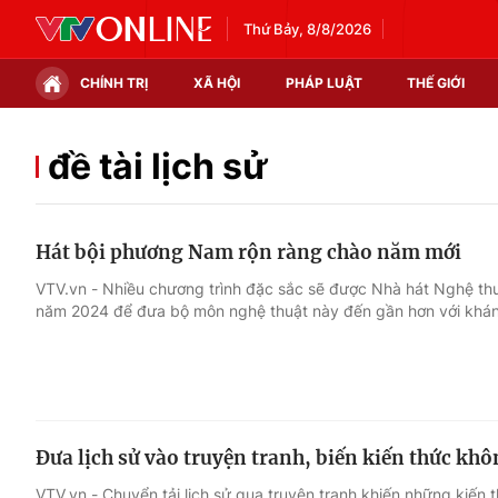
Thứ Bảy, 8/8/2026
CHÍNH TRỊ
XÃ HỘI
PHÁP LUẬT
THẾ GIỚI
Chính trị
Xã hội
đề tài lịch sử
Thế giới
Kinh tế
Hát bội phương Nam rộn ràng chào năm mới
Tin tức
Tài chính
VTV.vn - Nhiều chương trình đặc sắc sẽ được Nhà hát Nghệ thu
năm 2024 để đưa bộ môn nghệ thuật này đến gần hơn với khán
Thế giới đó đây
Thị trường
Câu chuyện quốc tế
Góc doanh nghiệp
Dữ liệu và đời sống
Đưa lịch sử vào truyện tranh, biến kiến thức k
VTV.vn - Chuyển tải lịch sử qua truyện tranh khiến những kiến