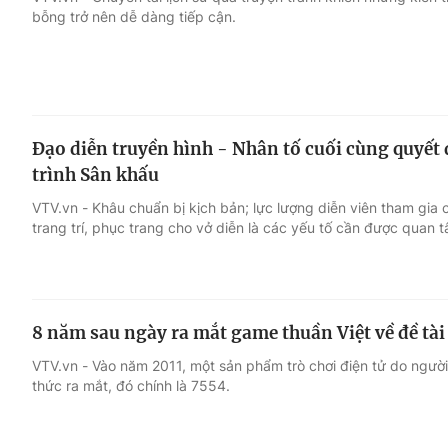
bỗng trở nên dễ dàng tiếp cận.
Giải trí
Đời sống
Điện ảnh
Du lịch
Đạo diễn truyền hình - Nhân tố cuối cùng quyết
Âm nhạc
Làm đẹp
trình Sân khấu
VTV.vn - Khâu chuẩn bị kịch bản; lực lượng diễn viên tham gia 
Sao
Chất lượng cuộc sốn
trang trí, phục trang cho vở diễn là các yếu tố cần được quan 
8 năm sau ngày ra mắt game thuần Việt về đề tài 
VTV.vn - Vào năm 2011, một sản phẩm trò chơi điện tử do người V
thức ra mắt, đó chính là 7554.