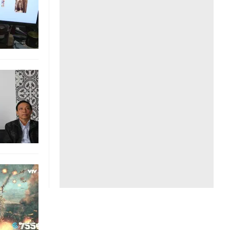
Liên hệ toà soạn
hệ tương lai