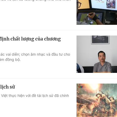
Góc ảnh
Giáo dục
Công nghệ
Tuyển sinh
Hitech Công ng
 định chất lượng của chương
Học trực tuyến
Sản phẩm
các vai diễn; chọn âm nhạc và đầu tư cho
g
Thị trường
tâm đồng bộ.
Tư vấn
lịch sử
iệt thực hiện với đề tài lịch sử đã chính