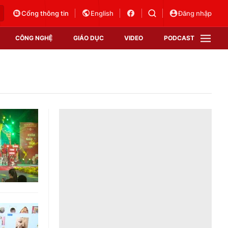
Cổng thông tin
English
Đăng nhập
CÔNG NGHỆ
GIÁO DỤC
VIDEO
PODCAST
VTV Money
VTV Thể thao
VTV Sức khoẻ
Bất động sản
Thị trường 24h
Tấm lòng Việt
Vươn mình bằng AI
VTV4
VTV8
VTV9
Lịch phát sóng
Giao lưu trực tuyến
Sự kiện