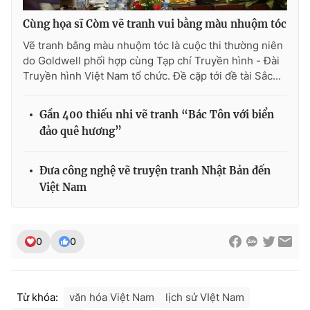
Photo
Infographic
Cùng họa sĩ Còm vẽ tranh vui bằng màu nhuộm tóc
Vẽ tranh bằng màu nhuộm tóc là cuộc thi thường niên
do Goldwell phối hợp cùng Tạp chí Truyền hình - Đài
Video
Shorts video
Truyền hình Việt Nam tổ chức. Đề cặp tới đề tài Sắc...
VTV Money
VTV Thể thao
Gần 400 thiếu nhi vẽ tranh “Bác Tôn với biển
đảo quê hương”
VTV Sức khoẻ
Bất động sản
Đưa công nghệ vẽ truyện tranh Nhật Bản đến
Thị trường 24h
Tấm lòng Việt
Việt Nam
VTV4
Vươn mình bằng AI
0
0
VTV9
VTV8
Từ khóa:
văn hóa Việt Nam
lịch sử VIệt Nam
Liên hệ tòa soạn
English