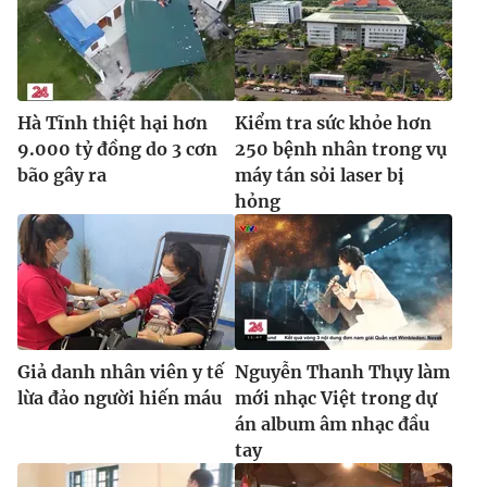
Ðiện thoại Thời báo VTV:
024.66 897 897
Email:
toasoan@vtv.vn
Liên hệ quảng cáo:
024-7300.7108
Hà Tĩnh thiệt hại hơn
Kiểm tra sức khỏe hơn
9.000 tỷ đồng do 3 cơn
250 bệnh nhân trong vụ
bão gây ra
máy tán sỏi laser bị
hỏng
Giả danh nhân viên y tế
Nguyễn Thanh Thụy làm
® Cấm sao chép dưới mọi hình thức nếu không có sự chấp
lừa đảo người hiến máu
mới nhạc Việt trong dự
thuận bằng văn bản. Ghi rõ nguồn VTV.vn khi phát hành lại
án album âm nhạc đầu
thông tin từ website này.
tay