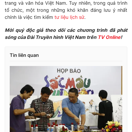
Phim VTV
trang và văn hóa Việt Nam. Tuy nhiên, trong quá trình
Giải trí
tổ chức, một trong những khó khăn đáng lưu ý nhất
Hậu trường
chính là việc tìm kiếm
tư liệu lịch sử
.
Điện ảnh
Đời sống
Nhân vật
Mời quý độc giả theo dõi các chương trình đã phát
Âm nhạc
Du lịch
Khán giả
sóng của Đài Truyền hình Việt Nam trên
TV Online
!
Giáo dục
Sao
Làm đẹp
Giải sao mai
Tuyển sinh
Tin liên quan
Công nghệ
Chất lượng cuộc sống
Học trực tuyến
Hitech Công nghệ tương lai
Giao lưu trực tuyến
Sản phẩm
Lịch phát sóng
Thị trường
Tư vấn
Chuyên mục khác
Emagazine
Podcast