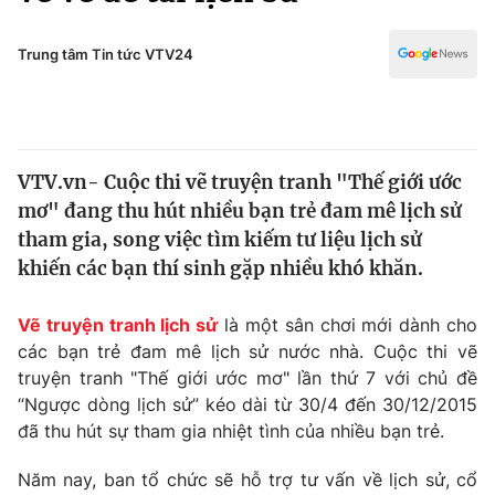
Chính trị
Truyền hình
Văn hóa - Giải trí
Trung tâm Tin tức VTV24
Xã hội
Y tế
Đời sống
Pháp luật
Công nghệ
Giáo dục
VTV.vn- Cuộc thi vẽ truyện tranh "Thế giới ước
Y tế
mơ" đang thu hút nhiều bạn trẻ đam mê lịch sử
tham gia, song việc tìm kiếm tư liệu lịch sử
Thế giới
khiến các bạn thí sinh gặp nhiều khó khăn.
Tin tức
Vẽ truyện tranh
lịch sử
là một sân chơi mới dành cho
Kinh tế
các bạn trẻ đam mê lịch sử nước nhà. Cuộc thi vẽ
Thế giới đó đây
Tài chính
truyện tranh "Thế giới ước mơ" lần thứ 7 với chủ đề
Dữ liệu và đời sống
Câu chuyện quốc tế
“Ngược dòng lịch sử” kéo dài từ 30/4 đến 30/12/2015
Thị trường
đã thu hút sự tham gia nhiệt tình của nhiều bạn trẻ.
Truyền hình
Góc doanh nghiệp
Năm nay, ban tổ chức sẽ hỗ trợ tư vấn về lịch sử, cổ