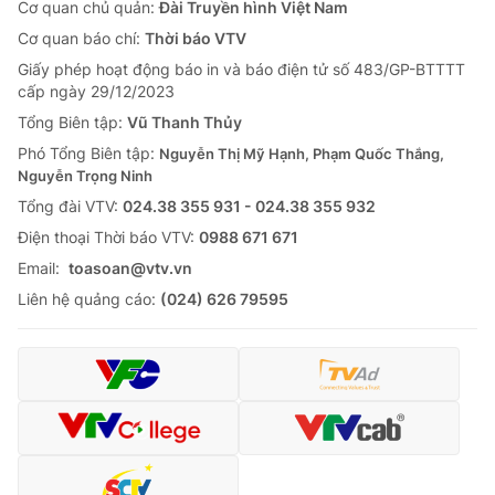
Cơ quan chủ quản:
Đài Truyền hình Việt Nam
Cơ quan báo chí:
Thời báo VTV
Giấy phép hoạt động báo in và báo điện tử số 483/GP-BTTTT
cấp ngày 29/12/2023
Tổng Biên tập:
Vũ Thanh Thủy
Phó Tổng Biên tập:
Nguyễn Thị Mỹ Hạnh, Phạm Quốc Thắng,
Nguyễn Trọng Ninh
Tổng đài VTV:
024.38 355 931 - 024.38 355 932
Ðiện thoại Thời báo VTV:
0988 671 671
Email:
toasoan@vtv.vn
Liên hệ quảng cáo:
(024) 626 79595