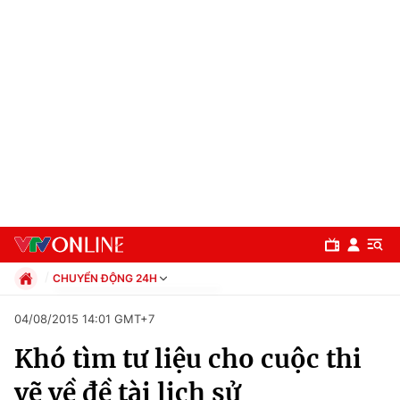
CHUYỂN ĐỘNG 24H
Chính trị
04/08/2015 14:01 GMT+7
Xã hội
Khó tìm tư liệu cho cuộc thi
Pháp luật
Chuyên mục
Kinh tế
vẽ về đề tài lịch sử
Thể thao