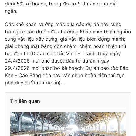
dưới 5% kế hoạch, trong đó có 9 dự án chưa giải
ngân.
Các khó khăn, vướng mắc của các dự án này cũng
THỜI BÁO VTV
tương tự các dự án đầu tư công khác như: thiếu nguồn
cung vật liệu xây dựng, giá vật liệu biến động mạnh;
giải phóng mặt bằng còn chậm; chậm hoàn thiện thủ
tục đầu tư (Dự án cao tốc Vinh - Thanh Thủy ngày
Theo dõi báo trên
24/4/2026 mới phê duyệt đầu tư dự án, ngày
29/4/2026 mới phân bổ kế hoạch; Dự án cao tốc Bắc
Kạn - Cao Bằng đến nay vẫn chưa hoàn hiện thủ tục
Cơ quan chủ quản:
Đài Truyền hình Việt Nam
phê duyệt đầu tư dự án)...
Cơ quan báo chí:
Thời báo VTV
Giấy phép hoạt động báo in và báo điện tử số 483/GP-BTTTT
cấp ngày 29/12/2023
Tin liên quan
Tổng Biên tập:
Vũ Thanh Thủy
Phó Tổng Biên tập:
Nguyễn Thị Mỹ Hạnh, Phạm Quốc Thắng,
Nguyễn Trọng Ninh
Tổng đài VTV:
024.38 355 931 - 024.38 355 932