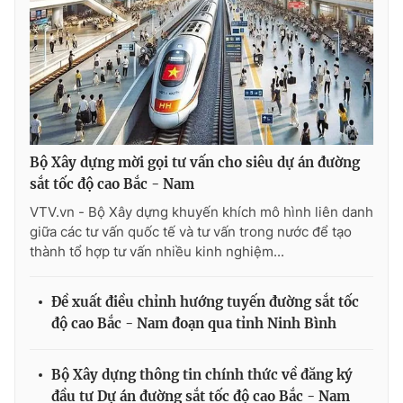
Ðiện thoại Thời báo VTV:
024.66 897 897
Email:
toasoan@vtv.vn
Liên hệ quảng cáo:
024-7300.7108
Bộ Xây dựng mời gọi tư vấn cho siêu dự án đường
sắt tốc độ cao Bắc - Nam
VTV.vn - Bộ Xây dựng khuyến khích mô hình liên danh
giữa các tư vấn quốc tế và tư vấn trong nước để tạo
thành tổ hợp tư vấn nhiều kinh nghiệm...
Đề xuất điều chỉnh hướng tuyến đường sắt tốc
® Cấm sao chép dưới mọi hình thức nếu không có sự chấp
độ cao Bắc - Nam đoạn qua tỉnh Ninh Bình
thuận bằng văn bản. Ghi rõ nguồn VTV.vn khi phát hành lại
thông tin từ website này.
Bộ Xây dựng thông tin chính thức về đăng ký
đầu tư Dự án đường sắt tốc độ cao Bắc - Nam