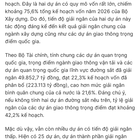
hoạch. Đây là hai dự án có quy mô vốn rất lớn, chiếm
Photo
Infographic
khoảng 75,6% tổng kế hoạch vốn năm 2026 của Bộ
Xây dựng. Do đó, tiến độ giải ngân của hai dự án này
tác động đáng kể đến kết quả giải ngân chung của
Video
Shorts video
ngành xây dựng cũng như các dự án giao thông trọng
điểm quốc gia.
VTV Money
VTV Thể thao
Theo Bộ Tài chính, tính chung các dự án quan trọng
quốc gia, trọng điểm ngành giao thông vận tải và các
VTV Sức khoẻ
Bất động sản
dự án quan trọng quốc gia lĩnh vực đường sắt đã giải
ngân 49.852,7 tỷ đồng, đạt 22,3% kế hoạch vốn đã
Thị trường 24h
Tấm lòng Việt
phân bổ (223.113 tỷ đồng), cao hơn mức giải ngân
bình quân chung của cả nước là 21,6%. Đáng chú ý,
nếu không tính hai dự án đường sắt nêu trên, tỷ lệ giải
VTV4
Vươn mình bằng AI
ngân của các dự án giao thông trọng điểm đạt khoảng
42,2% kế hoạch.
VTV9
VTV8
Mặc dù vậy, vẫn còn nhiều dự án có tiến độ giải ngân
thấp. Hiện có 25 dự án, dự án thành phần giải ngân
Liên hệ tòa soạn
English