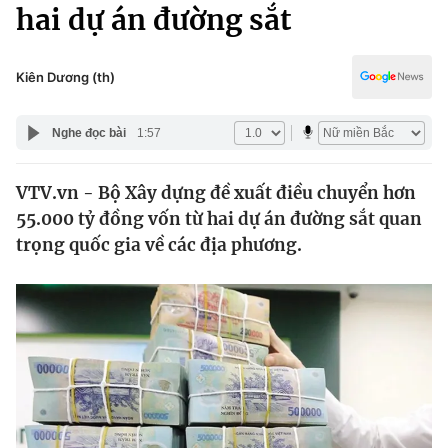
Chính trị
hai dự án đường sắt
Truyền hình
Văn hóa - Giải trí
Xã hội
Y tế
Kiên Dương (th)
Đời sống
Pháp luật
Công nghệ
Nghe đọc bài
1:57
Giáo dục
Y tế
VTV.vn - Bộ Xây dựng đề xuất điều chuyển hơn
55.000 tỷ đồng vốn từ hai dự án đường sắt quan
Thế giới
trọng quốc gia về các địa phương.
Tin tức
Kinh tế
Thế giới đó đây
Tài chính
Dữ liệu và đời sống
Câu chuyện quốc tế
Thị trường
Truyền hình
Góc doanh nghiệp