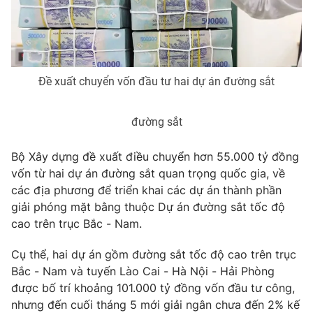
Phim VTV
Giải trí
Hậu trường
Điện ảnh
Đời sống
Nhân vật
Âm nhạc
Đề xuất chuyển vốn đầu tư hai dự án đường sắt
Du lịch
Khán giả
Giáo dục
Sao
Làm đẹp
Giải sao mai
đường sắt
Tuyển sinh
Công nghệ
Chất lượng cuộc sống
Học trực tuyến
Bộ Xây dựng đề xuất điều chuyển hơn 55.000 tỷ đồng
Hitech Công nghệ tương lai
vốn từ hai dự án đường sắt quan trọng quốc gia, về
Giao lưu trực tuyến
các địa phương để triển khai các dự án thành phần
Sản phẩm
giải phóng mặt bằng thuộc Dự án đường sắt tốc độ
Lịch phát sóng
Thị trường
cao trên trục Bắc - Nam.
Tư vấn
Cụ thể, hai dự án gồm đường sắt tốc độ cao trên trục
Chuyên mục khác
Bắc - Nam và tuyến Lào Cai - Hà Nội - Hải Phòng
được bố trí khoảng 101.000 tỷ đồng vốn đầu tư công,
Emagazine
Podcast
nhưng đến cuối tháng 5 mới giải ngân chưa đến 2% kế