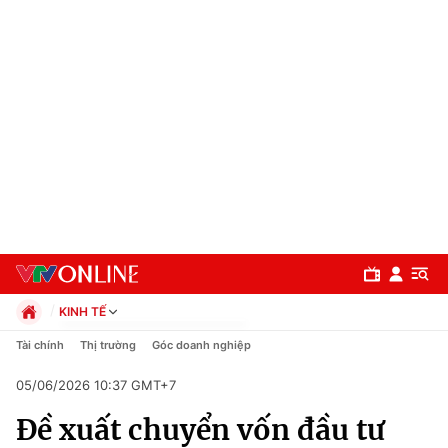
KINH TẾ
Chính trị
Tài chính
Thị trường
Góc doanh nghiệp
Xã hội
05/06/2026 10:37 GMT+7
Pháp luật
Chuyên mục
Kinh tế
Đề xuất chuyển vốn đầu tư
Thể thao