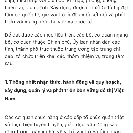
chịu, thích ứng với biến đổi khí hậu, phòng, chống
thiên tai, dịch bệnh. Xây dựng được ít nhất 5 đô thị đạt
Photo
Infographic
tầm cỡ quốc tế, giữ vai trò là đầu mối kết nối và phát
triển với mạng lưới khu vực và quốc tế.
Video
Shorts video
Để đạt được các mục tiêu trên, các bộ, cơ quan ngang
bộ, cơ quan thuộc Chính phủ, Ủy ban nhân dân các
VTV Money
VTV Thể thao
tỉnh, thành phố trực thuộc trung ương tập trung chỉ
đạo, tổ chức triển khai các nhóm nhiệm vụ trọng tâm
VTV Sức khoẻ
Bất động sản
sau:
Thị trường 24h
Tấm lòng Việt
1. Thống nhất nhận thức, hành động về quy hoạch,
xây dựng, quản lý và phát triển bền vững đô thị Việt
VTV4
Vươn mình bằng AI
Nam
VTV9
VTV8
Các cơ quan chức năng ở các cấp tổ chức quán triệt
và thực hiện tuyên truyền, giáo dục, vận động sâu
Liên hệ tòa soạn
English
rộng trong toàn xã hội về vị trí, vai trò và tầm quan