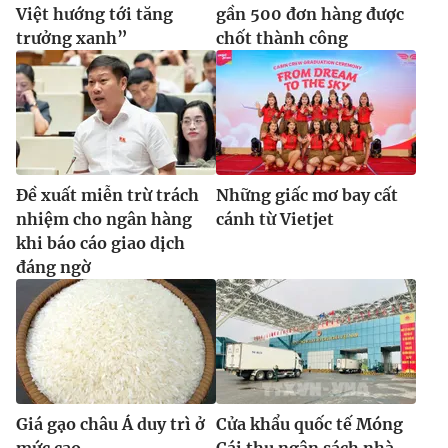
Việt hướng tới tăng
gần 500 đơn hàng được
trưởng xanh”
chốt thành công
Đề xuất miễn trừ trách
Những giấc mơ bay cất
nhiệm cho ngân hàng
cánh từ Vietjet
khi báo cáo giao dịch
đáng ngờ
Giá gạo châu Á duy trì ở
Cửa khẩu quốc tế Móng