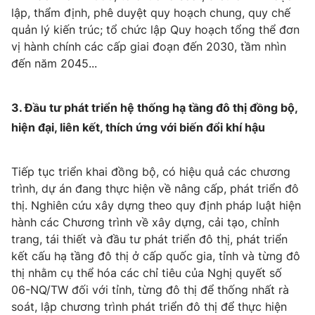
Email:
toasoan@vtv.vn
lập, thẩm định, phê duyệt quy hoạch chung, quy chế
Liên hệ quảng cáo:
024-7300.7108
quản lý kiến trúc; tổ chức lập Quy hoạch tổng thể đơn
vị hành chính các cấp giai đoạn đến 2030, tầm nhìn
đến năm 2045...
3. Đầu tư phát triển hệ thống hạ tầng đô thị đồng bộ,
hiện đại, liên kết, thích ứng với biến đổi khí hậu
Tiếp tục triển khai đồng bộ, có hiệu quả các chương
trình, dự án đang thực hiện về nâng cấp, phát triển đô
thị. Nghiên cứu xây dựng theo quy định pháp luật hiện
® Cấm sao chép dưới mọi hình thức nếu không có sự chấp
hành các Chương trình về xây dựng, cải tạo, chỉnh
thuận bằng văn bản. Ghi rõ nguồn VTV.vn khi phát hành lại
trang, tái thiết và đầu tư phát triển đô thị, phát triển
thông tin từ website này.
kết cấu hạ tầng đô thị ở cấp quốc gia, tỉnh và từng đô
thị nhằm cụ thể hóa các chỉ tiêu của Nghị quyết số
06-NQ/TW đối với tỉnh, từng đô thị để thống nhất rà
soát, lập chương trình phát triển đô thị để thực hiện