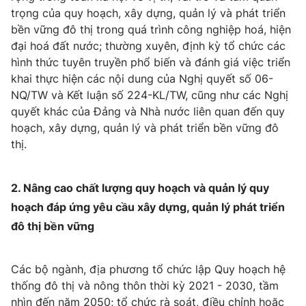
trọng của quy hoạch, xây dựng, quản lý và phát triển
bền vững đô thị trong quá trình công nghiệp hoá, hiện
đại hoá đất nước; thường xuyên, định kỳ tổ chức các
hình thức tuyên truyền phổ biến và đánh giá việc triển
THỜI BÁO VTV
khai thực hiện các nội dung của Nghị quyết số 06-
NQ/TW và Kết luận số 224-KL/TW, cũng như các Nghị
Theo dõi báo trên
quyết khác của Đảng và Nhà nước liên quan đến quy
hoạch, xây dựng, quản lý và phát triển bền vững đô
thị.
Cơ quan chủ quản:
Đài Truyền hình Việt Nam
Cơ quan báo chí:
Thời báo VTV
Giấy phép hoạt động báo in và báo điện tử số 483/GP-BTTTT
2. Nâng cao chất lượng quy hoạch và quản lý quy
cấp ngày 29/12/2023
hoạch đáp ứng yêu cầu xây dựng, quản lý phát triển
Tổng Biên tập:
Vũ Thanh Thủy
đô thị bền vững
Phó Tổng Biên tập:
Nguyễn Thị Mỹ Hạnh, Phạm Quốc Thắng,
Nguyễn Trọng Ninh
Các bộ ngành, địa phương tổ chức lập Quy hoạch hệ
Tổng đài VTV:
024.38 355 931 - 024.38 355 932
thống đô thị và nông thôn thời kỳ 2021 - 2030, tầm
Ðiện thoại Thời báo VTV:
024.66 897 897
nhìn đến năm 2050; tổ chức rà soát, điều chỉnh hoặc