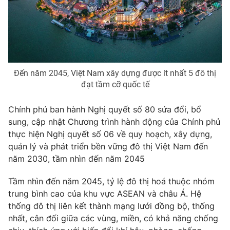
Phim VTV
Giải trí
Hậu trường
Điện ảnh
Đời sống
Nhân vật
Âm nhạc
Du lịch
Khán giả
Giáo dục
Đến năm 2045, Việt Nam xây dựng được ít nhất 5 đô thị
Sao
Làm đẹp
đạt tầm cỡ quốc tế
Giải sao mai
Tuyển sinh
Công nghệ
Chất lượng cuộc sống
Chính phủ ban hành Nghị quyết số 80 sửa đổi, bổ
Học trực tuyến
sung, cập nhật Chương trình hành động của Chính phủ
Hitech Công nghệ tương lai
Giao lưu trực tuyến
thực hiện Nghị quyết số 06 về quy hoạch, xây dựng,
Sản phẩm
quản lý và phát triển bền vững đô thị Việt Nam đến
năm 2030, tầm nhìn đến năm 2045
Lịch phát sóng
Thị trường
Tầm nhìn đến năm 2045, tỷ lệ đô thị hoá thuộc nhóm
Tư vấn
trung bình cao của khu vực ASEAN và châu Á. Hệ
Chuyên mục khác
thống đô thị liên kết thành mạng lưới đồng bộ, thống
Emagazine
Podcast
nhất, cân đối giữa các vùng, miền, có khả năng chống