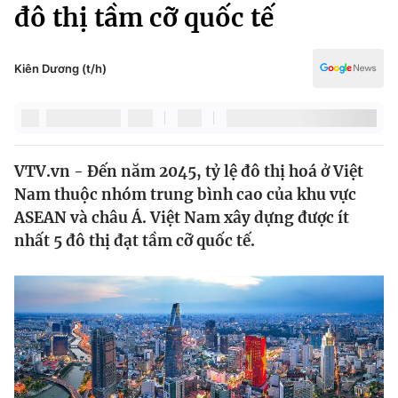
Chính trị
đô thị tầm cỡ quốc tế
Truyền hình
Văn hóa - Giải trí
Xã hội
Y tế
Kiên Dương (t/h)
Đời sống
Pháp luật
Công nghệ
Giáo dục
Y tế
VTV.vn - Đến năm 2045, tỷ lệ đô thị hoá ở Việt
Nam thuộc nhóm trung bình cao của khu vực
Thế giới
ASEAN và châu Á. Việt Nam xây dựng được ít
nhất 5 đô thị đạt tầm cỡ quốc tế.
Tin tức
Kinh tế
Thế giới đó đây
Tài chính
Dữ liệu và đời sống
Câu chuyện quốc tế
Thị trường
Truyền hình
Góc doanh nghiệp