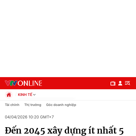
KINH TẾ
Chính trị
Tài chính
Thị trường
Góc doanh nghiệp
Xã hội
04/04/2026 10:20 GMT+7
Pháp luật
Chuyên mục
Kinh tế
Đến 2045 xây dựng ít nhất 5
Thể thao