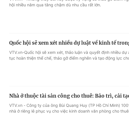
hội nhiều năm qua tăng chậm dù nhu cầu rất lớn.
Giải trí
Đời sống
Điện ảnh
Du lịch
Quốc hội sẽ xem xét nhiều dự luật về kinh tế tro
Âm nhạc
Làm đẹp
VTV.vn-Quốc hội sẽ xem xét, thảo luận và quyết định nhiều dự á
tục hoàn thiện thể chế, tháo gỡ điểm nghẽn và tạo động lực ch
Sao
Chất lượng cuộc sốn
Nhà ở thuộc tài sản công cho thuê: Bảo trì, cải t
VTV.vn - Công ty của ông Bùi Quang Huy (TP Hồ Chí Minh) 100
nhà ở riêng lẻ phục vụ cho việc kinh doanh văn phòng cho thuê