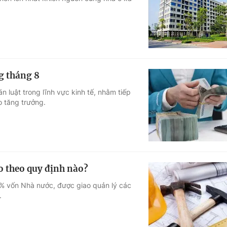
Góc ảnh
Giáo dục
Công nghệ
Tuyển sinh
Hitech Công ng
ng tháng 8
Học trực tuyến
Sản phẩm
n luật trong lĩnh vực kinh tế, nhằm tiếp
o tăng trưởng.
g
Thị trường
Tư vấn
ạo theo quy định nào?
% vốn Nhà nước, được giao quản lý các
.