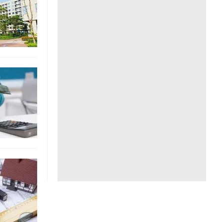
Liên hệ toà soạn
hệ tương lai