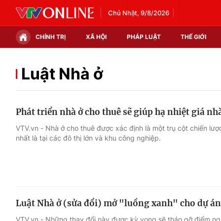
Chủ Nhật, 9/8/2026
CHÍNH TRỊ
XÃ HỘI
PHÁP LUẬT
THẾ GIỚI
Chính trị
Xã hội
Luật Nhà ở
Thế giới
Kinh tế
Phát triển nhà ở cho thuê sẽ giúp hạ nhiệt giá nh
Tin tức
Tài chính
VTV.vn - Nhà ở cho thuê được xác định là một trụ cột chiến lượ
nhất là tại các đô thị lớn và khu công nghiệp.
Thế giới đó đây
Thị trường
Câu chuyện quốc tế
Góc doanh nghiệp
Dữ liệu và đời sống
Luật Nhà ở (sửa đổi) mở "luồng xanh" cho dự án
VTV.vn - Những thay đổi này được kỳ vọng sẽ tháo gỡ điểm ng