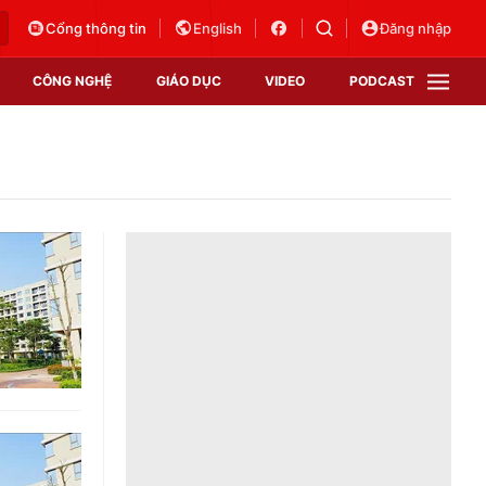
Cổng thông tin
English
Đăng nhập
CÔNG NGHỆ
GIÁO DỤC
VIDEO
PODCAST
VTV Money
VTV Thể thao
VTV Sức khoẻ
Bất động sản
Thị trường 24h
Tấm lòng Việt
Vươn mình bằng AI
VTV4
VTV8
VTV9
Lịch phát sóng
Giao lưu trực tuyến
Sự kiện