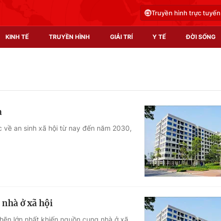
Truyền hình trực tuyến
KINH TẾ
TRUYỀN HÌNH
GIẢI TRÍ
Y TẾ
ĐỜI SỐNG
Pháp luật
Y tế
Truyền hình
Multimedia
à
Phim VTV
Video
c về an sinh xã hội từ nay đến năm 2030,
Hậu trường
Shorts video
Nhân vật
Podcast
Khán giả
EMagazine
Giải sao mai
Photo
 nhà ở xã hội
Infographic
hẽn lớn nhất khiến nguồn cung nhà ở xã