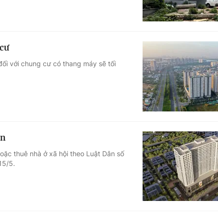
 cư
đối với chung cư có thang máy sẽ tối
on
oặc thuê nhà ở xã hội theo Luật Dân số
15/5.