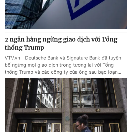
Giao lưu trực tuyến
Sản phẩm
Lịch phát sóng
Thị trường
Tư vấn
2 ngân hàng ngừng giao dịch với Tổng
Chuyên mục khác
thống Trump
Emagazine
Podcast
VTV.vn - Deutsche Bank và Signature Bank đã tuyên
bố ngừng mọi giao dịch trong tương lai với Tổng
Photo
Infographic
thống Trump và các công ty của ông sau bạo loạn...
Video
Shorts video
VTV Money
VTV Thể thao
VTV Sức khoẻ
Bất động sản