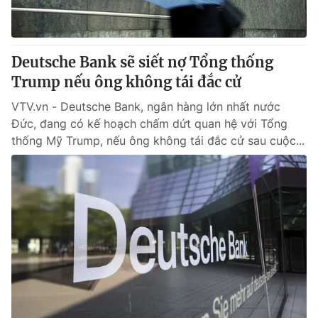
Giấy phép hoạt động báo in và báo điện tử số 483/GP-BTTTT
cấp ngày 29/12/2023
Tổng Biên tập:
Vũ Thanh Thủy
Deutsche Bank sẽ siết nợ Tổng thống
Phó Tổng Biên tập:
Nguyễn Thị Mỹ Hạnh, Phạm Quốc Thắng,
Trump nếu ông không tái đắc cử
Nguyễn Trọng Ninh
Tổng đài VTV:
024.38 355 931 - 024.38 355 932
VTV.vn - Deutsche Bank, ngân hàng lớn nhất nước
Ðiện thoại Thời báo VTV:
024.66 897 897
Đức, đang có kế hoạch chấm dứt quan hệ với Tổng
Email:
toasoan@vtv.vn
thống Mỹ Trump, nếu ông không tái đắc cử sau cuộc...
Liên hệ quảng cáo:
024-7300.7108