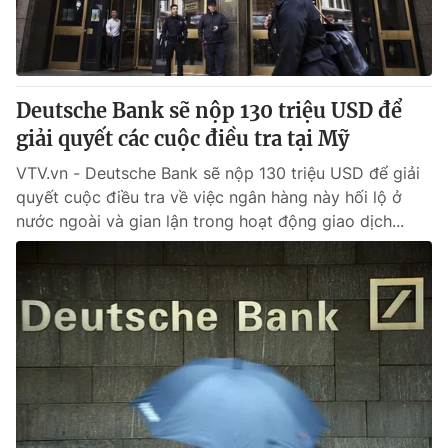
Thị trường 24h
Tấm lòng Việt
VTV4
Vươn mình bằng AI
Deutsche Bank sẽ nộp 130 triệu USD để
VTV9
VTV8
giải quyết các cuộc điều tra tại Mỹ
VTV.vn - Deutsche Bank sẽ nộp 130 triệu USD để giải
Liên hệ tòa soạn
English
quyết cuộc điều tra về việc ngân hàng này hối lộ ở
nước ngoài và gian lận trong hoạt động giao dịch...
THỜI BÁO VTV
Theo dõi báo trên
Cơ quan chủ quản:
Đài Truyền hình Việt Nam
Cơ quan báo chí:
Thời báo VTV