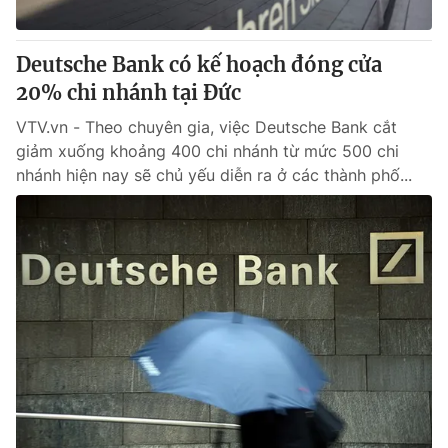
® Cấm sao chép dưới mọi hình thức nếu không có sự chấp
Deutsche Bank có kế hoạch đóng cửa
thuận bằng văn bản. Ghi rõ nguồn VTV.vn khi phát hành lại
20% chi nhánh tại Đức
thông tin từ website này.
VTV.vn - Theo chuyên gia, việc Deutsche Bank cắt
giảm xuống khoảng 400 chi nhánh từ mức 500 chi
nhánh hiện nay sẽ chủ yếu diễn ra ở các thành phố...