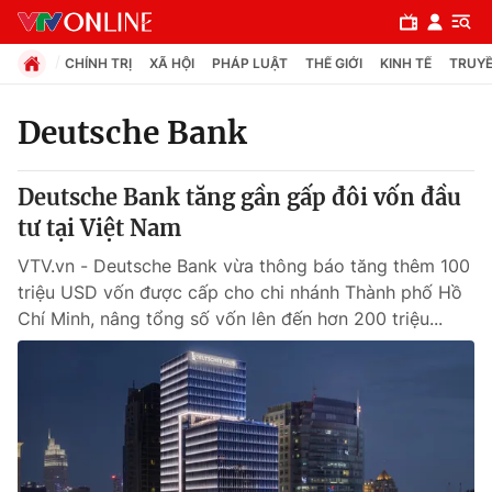
CHÍNH TRỊ
XÃ HỘI
PHÁP LUẬT
THẾ GIỚI
KINH TẾ
TRUYỀ
Deutsche Bank
Chuyên mục
Deutsche Bank tăng gần gấp đôi vốn đầu
Chính trị
tư tại Việt Nam
VTV.vn - Deutsche Bank vừa thông báo tăng thêm 100
Xã hội
triệu USD vốn được cấp cho chi nhánh Thành phố Hồ
Chí Minh, nâng tổng số vốn lên đến hơn 200 triệu...
Pháp luật
Y tế
Thế giới