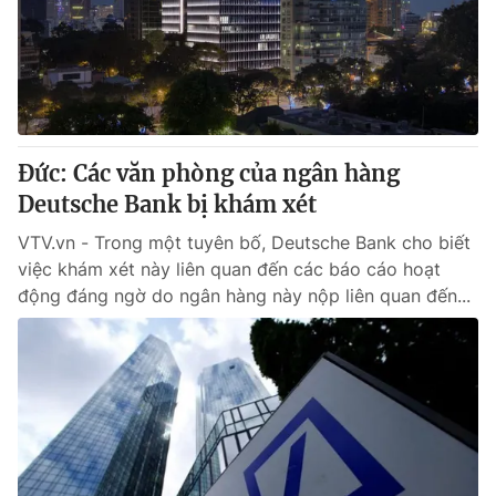
Tin tức
Kinh tế
Thế giới đó đây
Tài chính
Dữ liệu và đời sống
Câu chuyện quốc tế
Thị trường
Đức: Các văn phòng của ngân hàng
Truyền hình
Góc doanh nghiệp
Deutsche Bank bị khám xét
Phim VTV
Giải trí
VTV.vn - Trong một tuyên bố, Deutsche Bank cho biết
Hậu trường
việc khám xét này liên quan đến các báo cáo hoạt
Điện ảnh
động đáng ngờ do ngân hàng này nộp liên quan đến...
Đời sống
Nhân vật
Âm nhạc
Du lịch
Khán giả
Giáo dục
Sao
Làm đẹp
Giải sao mai
Tuyển sinh
Công nghệ
Chất lượng cuộc sống
Học trực tuyến
Hitech Công nghệ tương lai