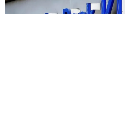
Tin mới
Video
Live
Emagazine
Trang chủ
Nhiều ngân hàng nộp phạt hàng chục tỷ
USD để dàn xếp các vụ điều tra
VTV.vn - Hai ngân hàng Deutsche Bank (Đức) và
Credit Suisse (Thụy Sĩ) vừa đồng ý sẽ nộp phạt 12 tỷ
USD.