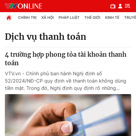
CHÍNH TRỊ
XÃ HỘI
PHÁP LUẬT
THẾ GIỚI
KINH TẾ
TRUYỀ
Dịch vụ thanh toán
Chuyên mục
4 trường hợp phong tỏa tài khoản thanh
Chính trị
toán
VTV.vn - Chính phủ ban hành Nghị định số
Xã hội
52/2024/NĐ-CP quy định về thanh toán không dùng
tiền mặt. Trong đó, Nghị định quy định rõ những...
Pháp luật
Y tế
Thế giới