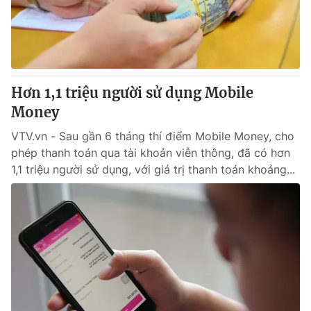
Giao lưu trực tuyến
Sản phẩm
Lịch phát sóng
Thị trường
Tư vấn
Hơn 1,1 triệu người sử dụng Mobile
Chuyên mục khác
Money
Emagazine
Podcast
VTV.vn - Sau gần 6 tháng thí điểm Mobile Money, cho
phép thanh toán qua tài khoản viễn thông, đã có hơn
Photo
Infographic
1,1 triệu người sử dụng, với giá trị thanh toán khoảng...
Video
Shorts video
VTV Money
VTV Thể thao
VTV Sức khoẻ
Bất động sản