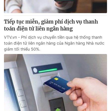
Giấy phép hoạt động báo in và báo điện tử số 483/GP-BTTTT
cấp ngày 29/12/2023
Tổng Biên tập:
Vũ Thanh Thủy
Tiếp tục miễn, giảm phí dịch vụ thanh
Phó Tổng Biên tập:
Nguyễn Thị Mỹ Hạnh, Phạm Quốc Thắng,
toán điện tử liên ngân hàng
Nguyễn Trọng Ninh
Tổng đài VTV:
024.38 355 931 - 024.38 355 932
VTV.vn - Phí dịch vụ chuyển tiền qua hệ thống thanh
Ðiện thoại Thời báo VTV:
024.66 897 897
toán điện tử liên ngân hàng của Ngân hàng Nhà nước
Email:
toasoan@vtv.vn
giảm tối thiểu 50%.
Liên hệ quảng cáo:
024-7300.7108