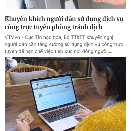
® Cấm sao chép dưới mọi hình thức nếu không có sự chấp
Khuyến khích người dân sử dụng dịch vụ
thuận bằng văn bản. Ghi rõ nguồn VTV.vn khi phát hành lại
công trực tuyến phòng tránh dịch
thông tin từ website này.
VTV.vn - Cục Tin học hóa, Bộ TT&TT khuyến nghị
người dân cần tăng cường sử dụng dịch vụ công trực
tuyến để hạn chế việc tiếp xúc nơi đông người,...