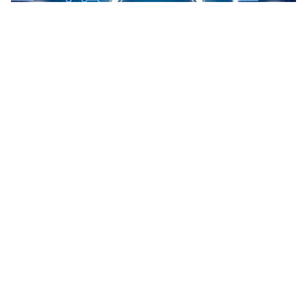
Tin mới
Video
Live
Emagazine
Trang chủ
Người dân Singapore có thể thanh toán
điện tử mọi dịch vụ công
VTV.vn - Dịch vụ thanh toán điện tử PayNow lần đầu
tiên sẽ được áp dụng tại tất cả các cơ quan chính phủ
Singapore.