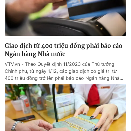
Tin tức
Kinh tế
Thế giới đó đây
Tài chính
Dữ liệu và đời sống
Câu chuyện quốc tế
Thị trường
Giao dịch từ 400 triệu đồng phải báo cáo
Truyền hình
Góc doanh nghiệp
Ngân hàng Nhà nước
Phim VTV
Giải trí
VTV.vn - Theo Quyết định 11/2023 của Thủ tướng
Hậu trường
Chính phủ, từ ngày 1/12, các giao dịch có giá trị từ
Điện ảnh
400 triệu đồng trở lên phải báo cáo Ngân hàng Nhà...
Đời sống
Nhân vật
Âm nhạc
Du lịch
Khán giả
Giáo dục
Sao
Làm đẹp
Giải sao mai
Tuyển sinh
Công nghệ
Chất lượng cuộc sống
Học trực tuyến
Hitech Công nghệ tương lai