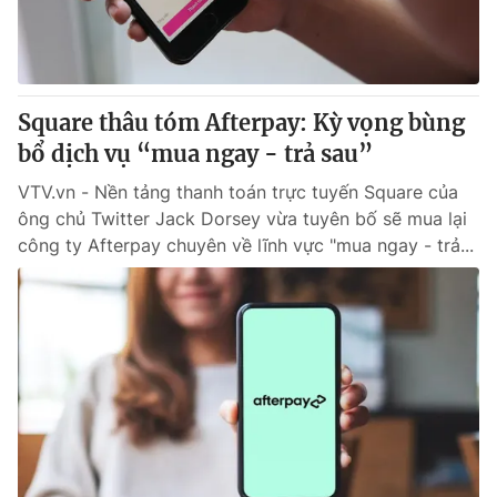
Thị trường 24h
Tấm lòng Việt
VTV4
Vươn mình bằng AI
Square thâu tóm Afterpay: Kỳ vọng bùng
VTV9
VTV8
bổ dịch vụ “mua ngay - trả sau”
VTV.vn - Nền tảng thanh toán trực tuyến Square của
Liên hệ tòa soạn
English
ông chủ Twitter Jack Dorsey vừa tuyên bố sẽ mua lại
công ty Afterpay chuyên về lĩnh vực "mua ngay - trả...
THỜI BÁO VTV
Theo dõi báo trên
Cơ quan chủ quản:
Đài Truyền hình Việt Nam
Cơ quan báo chí:
Thời báo VTV