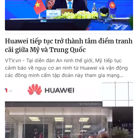
Giao lưu trực tuyến
Sản phẩm
Lịch phát sóng
Thị trường
Tư vấn
Huawei tiếp tục trở thành tâm điểm tranh
Chuyên mục khác
cãi giữa Mỹ và Trung Quốc
Emagazine
Podcast
VTV.vn - Tại diễn đàn An ninh thế giới, Mỹ tiếp tục
cảnh báo về nguy cơ an ninh từ Huawei và vận động
Photo
Infographic
các đồng minh cấm tập đoàn này tham gia mạng...
Video
Shorts video
VTV Money
VTV Thể thao
VTV Sức khoẻ
Bất động sản