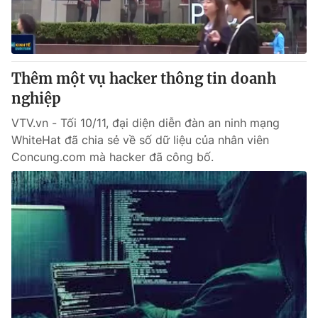
Thị trường 24h
Tấm lòng Việt
VTV4
Vươn mình bằng AI
Thêm một vụ hacker thông tin doanh
VTV9
VTV8
nghiệp
VTV.vn - Tối 10/11, đại diện diễn đàn an ninh mạng
Liên hệ tòa soạn
English
WhiteHat đã chia sẻ về số dữ liệu của nhân viên
Concung.com mà hacker đã công bố.
THỜI BÁO VTV
Theo dõi báo trên
Cơ quan chủ quản:
Đài Truyền hình Việt Nam
Cơ quan báo chí:
Thời báo VTV