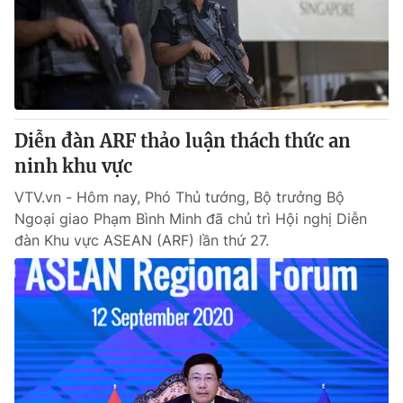
Tin tức
Kinh tế
Thế giới đó đây
Tài chính
Dữ liệu và đời sống
Câu chuyện quốc tế
Thị trường
Diễn đàn ARF thảo luận thách thức an
Truyền hình
Góc doanh nghiệp
ninh khu vực
Phim VTV
Giải trí
VTV.vn - Hôm nay, Phó Thủ tướng, Bộ trưởng Bộ
Hậu trường
Ngoại giao Phạm Bình Minh đã chủ trì Hội nghị Diễn
Điện ảnh
đàn Khu vực ASEAN (ARF) lần thứ 27.
Đời sống
Nhân vật
Âm nhạc
Du lịch
Khán giả
Giáo dục
Sao
Làm đẹp
Giải sao mai
Tuyển sinh
Công nghệ
Chất lượng cuộc sống
Học trực tuyến
Hitech Công nghệ tương lai