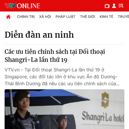
CHÍNH TRỊ
XÃ HỘI
PHÁP LUẬT
THẾ GIỚI
KINH TẾ
TRUYỀ
Diễn đàn an ninh
Chuyên mục
Các ưu tiên chính sách tại Đối thoại
Chính trị
Shangri-La lần thứ 19
VTV.vn - Tại Đối thoại Shangri-La lần thứ 19 ở
Xã hội
Singapore, các đối tác lớn ở khu vực Ấn độ Dương-
Thái Bình Dương đã nêu các ưu tiên chính sách của...
Pháp luật
Y tế
Thế giới