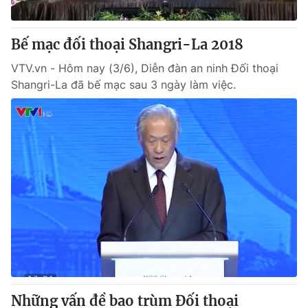
® Cấm sao chép dưới mọi hình thức nếu không có sự chấp
Bế mạc đối thoại Shangri-La 2018
thuận bằng văn bản. Ghi rõ nguồn VTV.vn khi phát hành lại
thông tin từ website này.
VTV.vn - Hôm nay (3/6), Diễn đàn an ninh Đối thoại
Shangri-La đã bế mạc sau 3 ngày làm việc.
Những vấn đề bao trùm Đối thoại