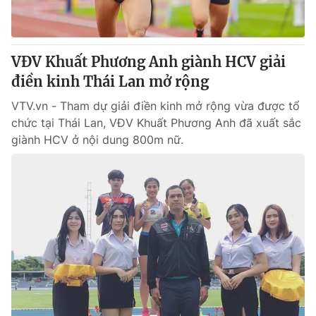
Giấy phép hoạt động báo in và báo điện tử số 483/GP-BTTTT
cấp ngày 29/12/2023
Tổng Biên tập:
Vũ Thanh Thủy
VĐV Khuất Phương Anh giành HCV giải
Phó Tổng Biên tập:
Nguyễn Thị Mỹ Hạnh, Phạm Quốc Thắng,
điền kinh Thái Lan mở rộng
Nguyễn Trọng Ninh
Tổng đài VTV:
024.38 355 931 - 024.38 355 932
VTV.vn - Tham dự giải điền kinh mở rộng vừa được tổ
Ðiện thoại Thời báo VTV:
024.66 897 897
chức tại Thái Lan, VĐV Khuất Phương Anh đã xuất sắc
Email:
toasoan@vtv.vn
giành HCV ở nội dung 800m nữ.
Liên hệ quảng cáo:
024-7300.7108