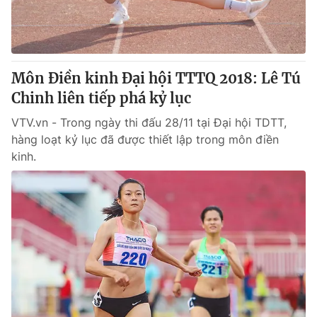
Thị trường 24h
Tấm lòng Việt
VTV4
Vươn mình bằng AI
Môn Điền kinh Đại hội TTTQ 2018: Lê Tú
VTV9
VTV8
Chinh liên tiếp phá kỷ lục
VTV.vn - Trong ngày thi đấu 28/11 tại Đại hội TDTT,
Liên hệ tòa soạn
English
hàng loạt kỷ lục đã được thiết lập trong môn điền
kinh.
THỜI BÁO VTV
Theo dõi báo trên
Cơ quan chủ quản:
Đài Truyền hình Việt Nam
Cơ quan báo chí:
Thời báo VTV