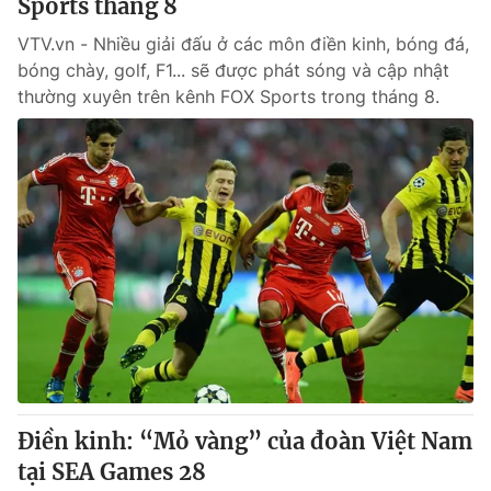
Sports tháng 8
VTV.vn - Nhiều giải đấu ở các môn điền kinh, bóng đá,
bóng chày, golf, F1... sẽ được phát sóng và cập nhật
thường xuyên trên kênh FOX Sports trong tháng 8.
Điền kinh: “Mỏ vàng” của đoàn Việt Nam
tại SEA Games 28