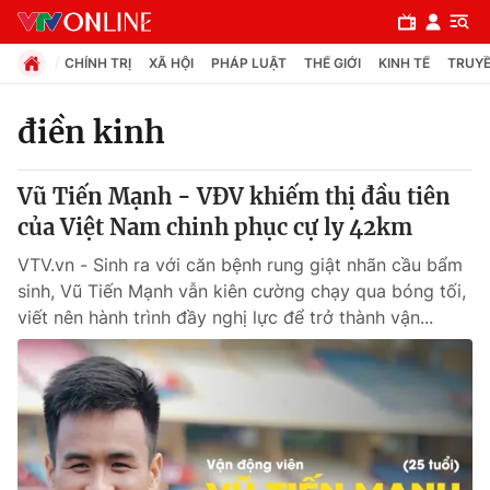
CHÍNH TRỊ
XÃ HỘI
PHÁP LUẬT
THẾ GIỚI
KINH TẾ
TRUYỀ
điền kinh
Chuyên mục
Vũ Tiến Mạnh - VĐV khiếm thị đầu tiên
Chính trị
của Việt Nam chinh phục cự ly 42km
VTV.vn - Sinh ra với căn bệnh rung giật nhãn cầu bẩm
Xã hội
sinh, Vũ Tiến Mạnh vẫn kiên cường chạy qua bóng tối,
viết nên hành trình đầy nghị lực để trở thành vận...
Pháp luật
Y tế
Thế giới