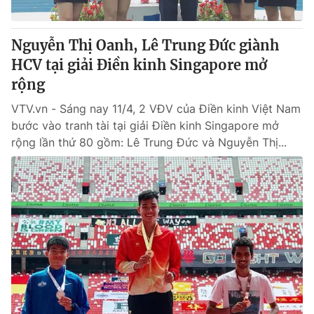
® Cấm sao chép dưới mọi hình thức nếu không có sự chấp
Nguyễn Thị Oanh, Lê Trung Đức giành
thuận bằng văn bản. Ghi rõ nguồn VTV.vn khi phát hành lại
HCV tại giải Điền kinh Singapore mở
thông tin từ website này.
rộng
VTV.vn - Sáng nay 11/4, 2 VĐV của Điền kinh Việt Nam
bước vào tranh tài tại giải Điền kinh Singapore mở
rộng lần thứ 80 gồm: Lê Trung Đức và Nguyễn Thị...