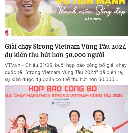
Tin tức
Kinh tế
Thế giới đó đây
Tài chính
Dữ liệu và đời sống
Câu chuyện quốc tế
Thị trường
Giải chạy Strong Vietnam Vũng Tàu 2024
Truyền hình
Góc doanh nghiệp
dự kiến thu hút hơn 50.000 người
Phim VTV
Giải trí
VTV.vn - Chiều 31/05, buổi họp báo công bố giải chạy
Hậu trường
quốc tế "Strong Vietnam Vũng Tàu 2024" đã diễn ra,
Điện ảnh
sự kiện được dự đoán có thể thu hút hơn 50.000...
Đời sống
Nhân vật
Âm nhạc
Du lịch
Khán giả
Giáo dục
Sao
Làm đẹp
Giải sao mai
Tuyển sinh
Công nghệ
Chất lượng cuộc sống
Học trực tuyến
Hitech Công nghệ tương lai