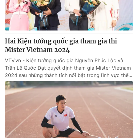
Giao lưu trực tuyến
Sản phẩm
Lịch phát sóng
Thị trường
Tư vấn
Hai Kiện tướng quốc gia tham gia thi
Chuyên mục khác
Mister Vietnam 2024
Emagazine
Podcast
VTV.vn - Kiện tướng quốc gia Nguyễn Phúc Lộc và
Trần Lê Quốc Đạt quyết định tham gia Mister Vietnam
Photo
Infographic
2024 sau những thành tích nổi bật trong lĩnh vực thể...
Video
Shorts video
VTV Money
VTV Thể thao
VTV Sức khoẻ
Bất động sản