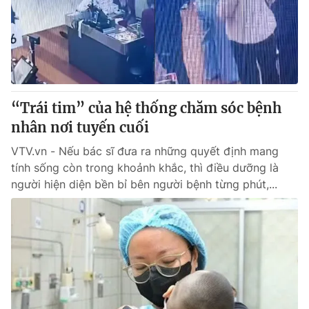
Tin tức
Kinh tế
Thế giới đó đây
Tài chính
Dữ liệu và đời sống
Câu chuyện quốc tế
Thị trường
“Trái tim” của hệ thống chăm sóc bệnh
Truyền hình
Góc doanh nghiệp
nhân nơi tuyến cuối
Phim VTV
Giải trí
VTV.vn - Nếu bác sĩ đưa ra những quyết định mang
Hậu trường
tính sống còn trong khoảnh khắc, thì điều dưỡng là
Điện ảnh
người hiện diện bền bỉ bên người bệnh từng phút,...
Đời sống
Nhân vật
Âm nhạc
Du lịch
Khán giả
Giáo dục
Sao
Làm đẹp
Giải sao mai
Tuyển sinh
Công nghệ
Chất lượng cuộc sống
Học trực tuyến
Hitech Công nghệ tương lai