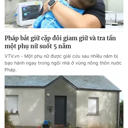
Giao lưu trực tuyến
Sản phẩm
Lịch phát sóng
Thị trường
Tư vấn
Pháp bắt giữ cặp đôi giam giữ và tra tấn
Chuyên mục khác
một phụ nữ suốt 5 năm
Emagazine
Podcast
VTV.vn - Một phụ nữ được giải cứu sau nhiều năm bị
bạo hành ngay trong ngôi nhà ở vùng nông thôn nước
Photo
Infographic
Pháp.
Video
Shorts video
VTV Money
VTV Thể thao
VTV Sức khoẻ
Bất động sản