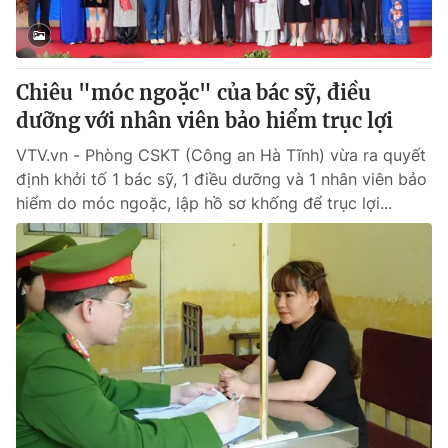
® Cấm sao chép dưới mọi hình thức nếu không có sự chấp
thuận bằng văn bản. Ghi rõ nguồn VTV.vn khi phát hành lại
Chiêu "móc ngoặc" của bác sỹ, điều
thông tin từ website này.
dưỡng với nhân viên bảo hiểm trục lợi
VTV.vn - Phòng CSKT (Công an Hà Tĩnh) vừa ra quyết
định khởi tố 1 bác sỹ, 1 điều dưỡng và 1 nhân viên bảo
hiểm do móc ngoặc, lập hồ sơ khống để trục lợi...