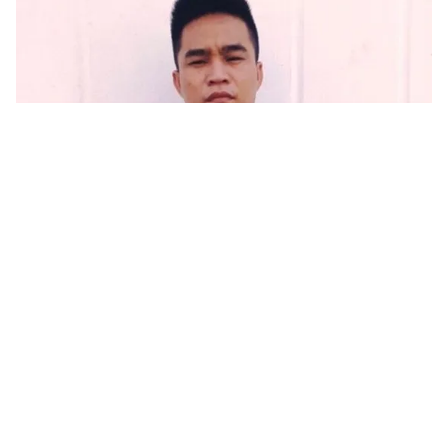
Tin mới
Video
Live
Emagazine
Trang chủ
Điều hòa hỏng, sơ tán 50 bệnh nhân khỏi
trung tâm điều dưỡng
VTV.vn - Ngày 2/7, giới chức Mỹ đã phải sơ tán các
bệnh nhân tại một trung tâm điều dưỡng ở New
Jersey sau khi máy điều hòa của trung tâm này bị...