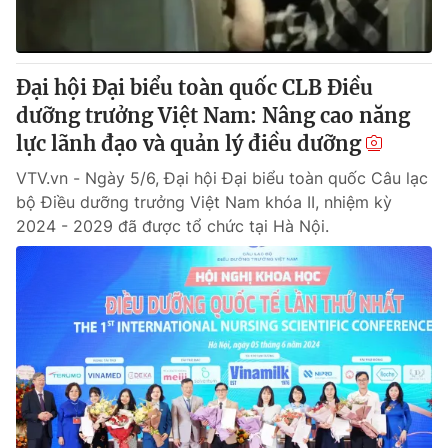
Giấy phép hoạt động báo in và báo điện tử số 483/GP-BTTTT
cấp ngày 29/12/2023
Tổng Biên tập:
Vũ Thanh Thủy
Đại hội Đại biểu toàn quốc CLB Điều
Phó Tổng Biên tập:
Nguyễn Thị Mỹ Hạnh, Phạm Quốc Thắng,
dưỡng trưởng Việt Nam: Nâng cao năng
Nguyễn Trọng Ninh
Tổng đài VTV:
lực lãnh đạo và quản lý điều dưỡng
024.38 355 931 - 024.38 355 932
Ðiện thoại Thời báo VTV:
024.66 897 897
VTV.vn - Ngày 5/6, Đại hội Đại biểu toàn quốc Câu lạc
Email:
toasoan@vtv.vn
bộ Điều dưỡng trưởng Việt Nam khóa II, nhiệm kỳ
Liên hệ quảng cáo:
024-7300.7108
2024 - 2029 đã được tổ chức tại Hà Nội.