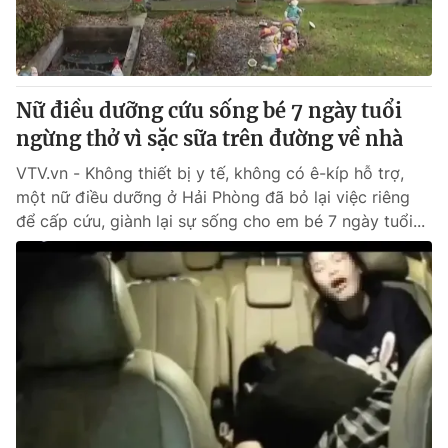
Thị trường 24h
Tấm lòng Việt
VTV4
Vươn mình bằng AI
Nữ điều dưỡng cứu sống bé 7 ngày tuổi
VTV9
VTV8
ngừng thở vì sặc sữa trên đường về nhà
VTV.vn - Không thiết bị y tế, không có ê-kíp hỗ trợ,
Liên hệ tòa soạn
English
một nữ điều dưỡng ở Hải Phòng đã bỏ lại việc riêng
để cấp cứu, giành lại sự sống cho em bé 7 ngày tuổi...
THỜI BÁO VTV
Theo dõi báo trên
Cơ quan chủ quản:
Đài Truyền hình Việt Nam
Cơ quan báo chí:
Thời báo VTV