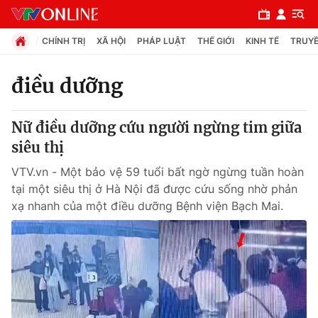
CHÍNH TRỊ
XÃ HỘI
PHÁP LUẬT
THẾ GIỚI
KINH TẾ
TRUYỀ
điều dưỡng
Chuyên mục
Nữ điều dưỡng cứu người ngừng tim giữa
Chính trị
siêu thị
VTV.vn - Một bảo vệ 59 tuổi bất ngờ ngừng tuần hoàn
Xã hội
tại một siêu thị ở Hà Nội đã được cứu sống nhờ phản
xạ nhanh của một điều dưỡng Bệnh viện Bạch Mai.
Pháp luật
Y tế
Thế giới