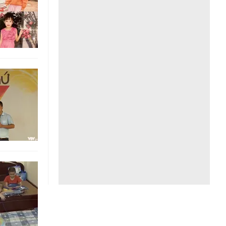
Liên hệ toà soạn
hệ tương lai