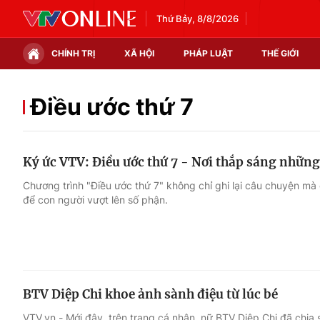
Thứ Bảy, 8/8/2026
CHÍNH TRỊ
XÃ HỘI
PHÁP LUẬT
THẾ GIỚI
Chính trị
Xã hội
Điều ước thứ 7
Thế giới
Kinh tế
Ký ức VTV: Điều ước thứ 7 - Nơi thắp sáng nhữn
Tin tức
Tài chính
Chương trình "Điều ước thứ 7" không chỉ ghi lại câu chuyện mà 
để con người vượt lên số phận.
Thế giới đó đây
Thị trường
Câu chuyện quốc tế
Góc doanh nghiệp
Dữ liệu và đời sống
BTV Diệp Chi khoe ảnh sành điệu từ lúc bé
VTV.vn - Mới đây, trên trang cá nhân, nữ BTV Diệp Chi đã chia