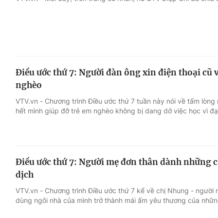
Giải trí
Đời sống
Điện ảnh
Du lịch
Điều ước thứ 7: Người đàn ông xin điện thoại cũ
Âm nhạc
Làm đẹp
nghèo
VTV.vn - Chương trình Điều ước thứ 7 tuần này nói về tấm lò
Sao
Chất lượng cuộc sốn
hết mình giúp đỡ trẻ em nghèo không bị dang dở việc học vì đại
Điều ước thứ 7: Người mẹ đơn thân dành những
dịch
VTV.vn - Chương trình Điều ước thứ 7 kể về chị Nhung - người
dùng ngôi nhà của mình trở thành mái ấm yêu thương của nhữn