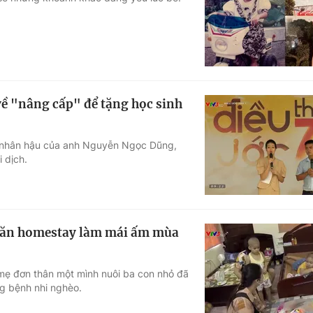
Góc ảnh
Giáo dục
Công nghệ
Tuyển sinh
Hitech Công ng
 về "nâng cấp" để tặng học sinh
Học trực tuyến
Sản phẩm
ng nhân hậu của anh Nguyễn Ngọc Dũng,
g
Thị trường
 dịch.
Tư vấn
 căn homestay làm mái ấm mùa
 mẹ đơn thân một mình nuôi ba con nhỏ đã
g bệnh nhi nghèo.