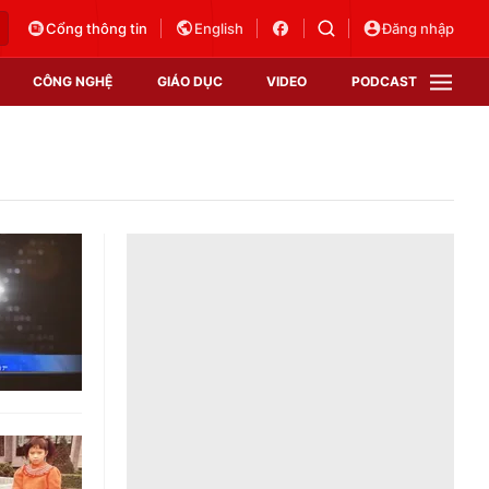
Cổng thông tin
English
Đăng nhập
CÔNG NGHỆ
GIÁO DỤC
VIDEO
PODCAST
VTV Money
VTV Thể thao
VTV Sức khoẻ
Bất động sản
Thị trường 24h
Tấm lòng Việt
Vươn mình bằng AI
VTV4
VTV8
VTV9
Lịch phát sóng
Giao lưu trực tuyến
Sự kiện