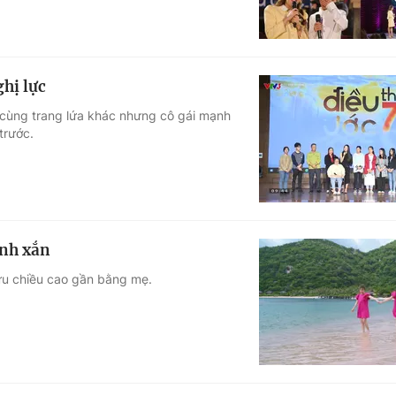
ghị lực
cùng trang lứa khác nhưng cô gái mạnh
trước.
inh xắn
hữu chiều cao gần bằng mẹ.