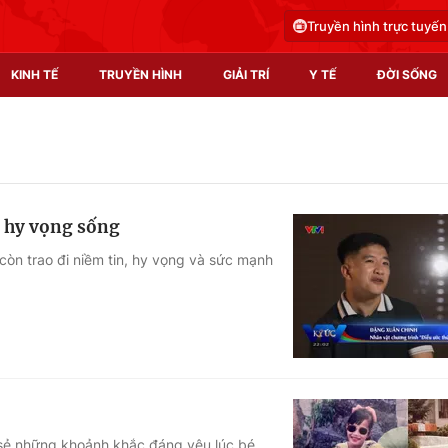
Truyền hình trực tuyến
KINH TẾ
TRUYỀN HÌNH
GIẢI TRÍ
Y TẾ
ĐỜI SỐNG
Pháp luật
Y tế
Truyền hình
Multimedia
g hy vọng sống
Phim VTV
Video
còn trao đi niềm tin, hy vọng và sức mạnh
Hậu trường
Shorts video
Nhân vật
Podcast
Khán giả
EMagazine
Giải sao mai
Photo
Infographic
 sẻ những khoảnh khắc đáng yêu lúc bé.