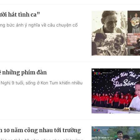
ời hát tình ca”
hững bức ảnh ý nghĩa về câu chuyện cổ
mê những phím đàn
Nghị 9 tuổi, sống ở Kon Tum khiến nhiều
ân 10 năm cõng nhau tới trường