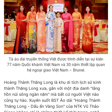
Photo
Infographic
Video
Shorts video
VTV Money
VTV Thể thao
VTV Sức khoẻ
Bất động sản
Tà áo dài truyền thống Việt được trình diễn tại sự kiện
77 năm Quốc khánh Việt Nam và 30 năm thiết lập quan
Thị trường 24h
Tấm lòng Việt
hệ ngoại giao Việt Nam – Brunei.
VTV4
Vươn mình bằng AI
Hoàng Thành Thăng Long là khu di tích lịch sử kinh
thành Thăng Long xưa, gắn với một địa danh "lắng
hồn núi sông ngàn năm" mà bất cứ người Việt nào
VTV9
VTV8
cũng tự hào. Xuyên suốt BST Áo dài "Hoàng Thành
Thăng Long - Dấu ấn Vàng Son" của NTK Vũ Thảo
Liên hệ tòa soạn
English