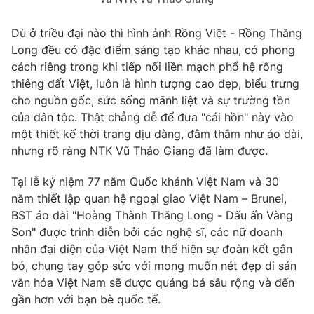
Dù ở triều đại nào thì hình ảnh Rồng Việt - Rồng Thăng
Long đều có đặc điểm sáng tạo khác nhau, có phong
cách riêng trong khi tiếp nối liền mạch phổ hệ rồng
thiêng đất Việt, luôn là hình tượng cao đẹp, biểu trưng
cho nguồn gốc, sức sống mãnh liệt và sự trường tồn
của dân tộc. Thật chẳng dễ để đưa "cái hồn" này vào
một thiết kế thời trang dịu dàng, đằm thắm như áo dài,
nhưng rõ ràng NTK Vũ Thảo Giang đã làm được.
Tại lễ kỷ niệm 77 năm Quốc khánh Việt Nam và 30
năm thiết lập quan hệ ngoại giao Việt Nam – Brunei,
BST áo dài "Hoàng Thành Thăng Long - Dấu ấn Vàng
Son" được trình diễn bởi các nghệ sĩ, các nữ doanh
nhân đại diện của Việt Nam thể hiện sự đoàn kết gắn
bó, chung tay góp sức với mong muốn nét đẹp di sản
văn hóa Việt Nam sẽ được quảng bá sâu rộng và đến
gần hơn với bạn bè quốc tế.