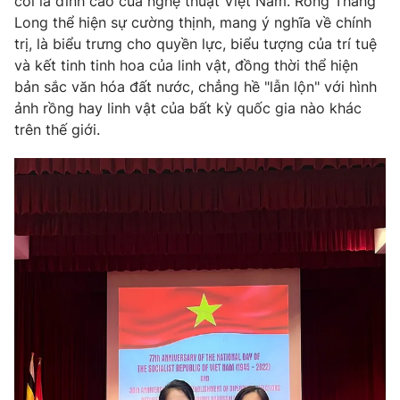
coi là đỉnh cao của nghệ thuật Việt Nam. Rồng Thăng
Email:
toasoan@vtv.vn
Long thể hiện sự cường thịnh, mang ý nghĩa về chính
Liên hệ quảng cáo:
024-7300.7108
trị, là biểu trưng cho quyền lực, biểu tượng của trí tuệ
và kết tinh tinh hoa của linh vật, đồng thời thể hiện
bản sắc văn hóa đất nước, chẳng hề "lẫn lộn" với hình
ảnh rồng hay linh vật của bất kỳ quốc gia nào khác
trên thế giới.
® Cấm sao chép dưới mọi hình thức nếu không có sự chấp
thuận bằng văn bản. Ghi rõ nguồn VTV.vn khi phát hành lại
thông tin từ website này.