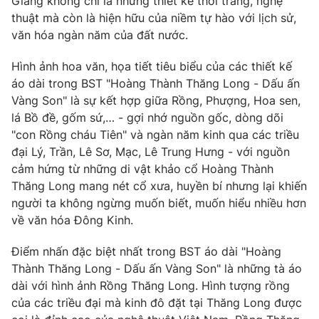
Giang không chỉ là những thiết kế thời trang, nghệ
thuật mà còn là hiện hữu của niềm tự hào với lịch sử,
văn hóa ngàn năm của đất nước.
Hình ảnh hoa văn, họa tiết tiêu biểu của các thiết kế
THỜI BÁO VTV
áo dài trong BST "Hoàng Thành Thăng Long - Dấu ấn
Vàng Son" là sự kết hợp giữa Rồng, Phượng, Hoa sen,
Theo dõi báo trên
lá Bồ đề, gốm sứ,… - gợi nhớ nguồn gốc, dòng dõi
"con Rồng cháu Tiên" và ngàn năm kinh qua các triều
đại Lý, Trần, Lê Sơ, Mạc, Lê Trung Hưng - với nguồn
Cơ quan chủ quản:
Đài Truyền hình Việt Nam
cảm hứng từ những di vật khảo cổ Hoàng Thành
Cơ quan báo chí:
Thời báo VTV
Thăng Long mang nét cổ xưa, huyền bí nhưng lại khiến
Giấy phép hoạt động báo in và báo điện tử số 483/GP-BTTTT
người ta không ngừng muốn biết, muốn hiểu nhiều hơn
cấp ngày 29/12/2023
về văn hóa Đông Kinh.
Tổng Biên tập:
Vũ Thanh Thủy
Phó Tổng Biên tập:
Nguyễn Thị Mỹ Hạnh, Phạm Quốc Thắng,
Điểm nhấn đặc biệt nhất trong BST áo dài "Hoàng
Nguyễn Trọng Ninh
Thành Thăng Long - Dấu ấn Vàng Son" là những tà áo
Tổng đài VTV:
024.38 355 931 - 024.38 355 932
dài với hình ảnh Rồng Thăng Long. Hình tượng rồng
Ðiện thoại Thời báo VTV:
024.66 897 897
của các triều đại mà kinh đô đặt tại Thăng Long được