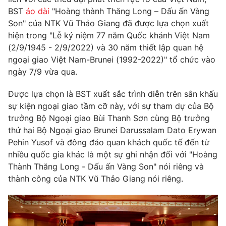
Phim VTV
Giải trí
BST
áo dài
"Hoàng thành Thăng Long – Dấu ấn Vàng
Hậu trường
Son" của NTK Vũ Thảo Giang đã được lựa chọn xuất
Điện ảnh
hiện trong "Lễ kỷ niệm 77 năm Quốc khánh Việt Nam
Đời sống
Nhân vật
(2/9/1945 - 2/9/2022) và 30 năm thiết lập quan hệ
Âm nhạc
ngoại giao Việt Nam-Brunei (1992-2022)" tổ chức vào
Du lịch
Khán giả
Giáo dục
ngày 7/9 vừa qua.
Sao
Làm đẹp
Giải sao mai
Tuyển sinh
Được lựa chọn là BST xuất sắc trình diễn trên sân khấu
Công nghệ
Chất lượng cuộc sống
sự kiện ngoại giao tầm cỡ này, với sự tham dự của Bộ
Học trực tuyến
trưởng Bộ Ngoại giao Bùi Thanh Sơn cùng Bộ trưởng
Hitech Công nghệ tương lai
Giao lưu trực tuyến
thứ hai Bộ Ngoại giao Brunei Darussalam Dato Erywan
Sản phẩm
Pehin Yusof và đông đảo quan khách quốc tế đến từ
nhiều quốc gia khác là một sự ghi nhận đối với "Hoàng
Lịch phát sóng
Thị trường
Thành Thăng Long - Dấu ấn Vàng Son" nói riêng và
thành công của NTK Vũ Thảo Giang nói riêng.
Tư vấn
Chuyên mục khác
Emagazine
Podcast