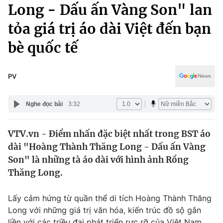
Chính trị
Long - Dấu ấn Vàng Son" lan
Truyền hình
tỏa giá trị áo dài Việt đến bạn
Văn hóa - Giải trí
Xã hội
Y tế
bè quốc tế
Đời sống
Pháp luật
Công nghệ
Giáo dục
PV
Y tế
Nghe đọc bài
3:32
Thế giới
VTV.vn - Điểm nhấn đặc biệt nhất trong BST áo
Tin tức
dài "Hoàng Thành Thăng Long - Dấu ấn Vàng
Kinh tế
Thế giới đó đây
Son" là những tà áo dài với hình ảnh Rồng
Tài chính
Thăng Long.
Dữ liệu và đời sống
Câu chuyện quốc tế
Thị trường
Lấy cảm hứng từ quần thể di tích Hoàng Thành Thăng
Truyền hình
Góc doanh nghiệp
Long với những giá trị văn hóa, kiến trúc đồ sộ gắn
liền với các triều đại phát triển rực rỡ của Việt Nam,