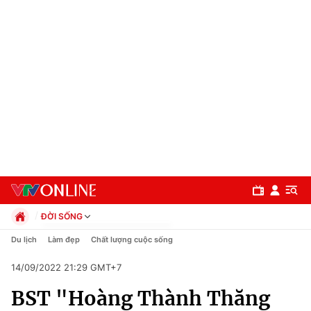
ĐỜI SỐNG
Chính trị
Du lịch
Làm đẹp
Chất lượng cuộc sống
Xã hội
14/09/2022 21:29 GMT+7
Pháp luật
Chuyên mục
Kinh tế
BST "Hoàng Thành Thăng
Thể thao