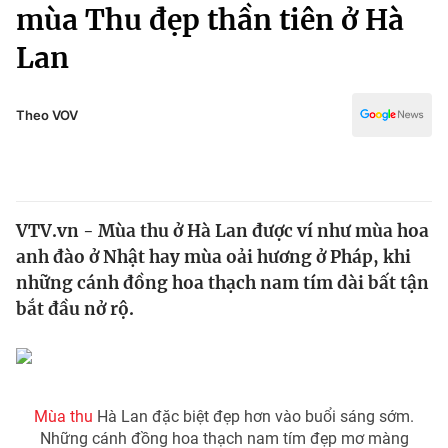
Chính trị
mùa Thu đẹp thần tiên ở Hà
Truyền hình
Lan
Văn hóa - Giải trí
Xã hội
Y tế
Đời sống
Theo VOV
Pháp luật
Công nghệ
Giáo dục
Y tế
VTV.vn - Mùa thu ở Hà Lan được ví như mùa hoa
Thế giới
anh đào ở Nhật hay mùa oải hương ở Pháp, khi
Tin tức
những cánh đồng hoa thạch nam tím dài bất tận
Kinh tế
bắt đầu nở rộ.
Thế giới đó đây
Tài chính
Dữ liệu và đời sống
Câu chuyện quốc tế
Thị trường
Truyền hình
Góc doanh nghiệp
Mùa thu
Hà Lan đặc biệt đẹp hơn vào buổi sáng sớm.
Những cánh đồng hoa thạch nam tím đẹp mơ màng