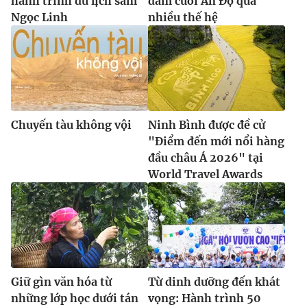
hành trình du lịch sâm
đám cưới Ấn Độ qua
Ngọc Linh
nhiều thế hệ
Chuyến tàu không vội
Ninh Bình được đề cử
"Điểm đến mới nổi hàng
đầu châu Á 2026" tại
World Travel Awards
Giữ gìn văn hóa từ
Từ dinh dưỡng đến khát
những lớp học dưới tán
vọng: Hành trình 50