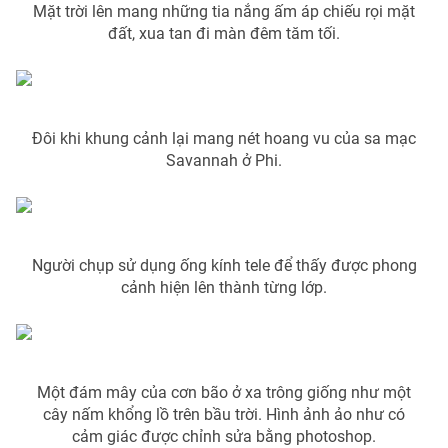
Mặt trời lên mang những tia nắng ấm áp chiếu rọi mặt
Photo
Infographic
đất, xua tan đi màn đêm tăm tối.
Video
Shorts video
Đôi khi khung cảnh lại mang nét hoang vu của sa mạc
VTV Money
VTV Thể thao
Savannah ở Phi.
VTV Sức khoẻ
Bất động sản
Thị trường 24h
Tấm lòng Việt
Người chụp sử dụng ống kính tele để thấy được phong
cảnh hiện lên thành từng lớp.
VTV4
Vươn mình bằng AI
VTV9
VTV8
Một đám mây của cơn bão ở xa trông giống như một
cây nấm khổng lồ trên bầu trời. Hình ảnh ảo như có
cảm giác được chỉnh sửa bằng photoshop.
Liên hệ tòa soạn
English