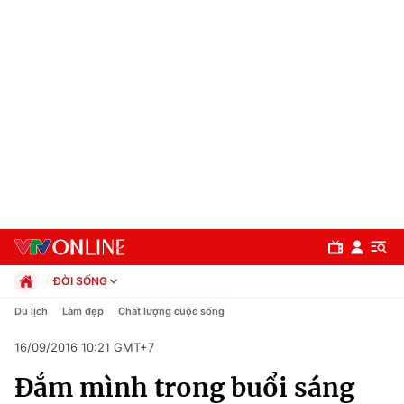
ĐỜI SỐNG
Chính trị
Du lịch
Làm đẹp
Chất lượng cuộc sống
Xã hội
16/09/2016 10:21 GMT+7
Pháp luật
Chuyên mục
Kinh tế
Đắm mình trong buổi sáng
Thể thao