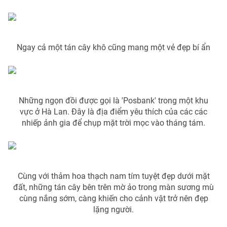
Ngay cả một tán cây khô cũng mang một vẻ đẹp bí ẩn
THỜI BÁO VTV
Theo dõi báo trên
Những ngọn đồi được gọi là 'Posbank' trong một khu
vực ở Hà Lan. Đây là địa điểm yêu thích của các các
nhiếp ảnh gia để chụp mặt trời mọc vào tháng tám.
Cơ quan chủ quản:
Đài Truyền hình Việt Nam
Cơ quan báo chí:
Thời báo VTV
Giấy phép hoạt động báo in và báo điện tử số 483/GP-BTTTT
cấp ngày 29/12/2023
Cùng với thảm hoa thạch nam tím tuyệt đẹp dưới mặt
Tổng Biên tập:
Vũ Thanh Thủy
đất, những tán cây bên trên mờ ảo trong màn sương mù
Phó Tổng Biên tập:
Nguyễn Thị Mỹ Hạnh, Phạm Quốc Thắng,
cùng nắng sớm, càng khiến cho cảnh vật trở nên đẹp
Nguyễn Trọng Ninh
lặng người.
Tổng đài VTV:
024.38 355 931 - 024.38 355 932