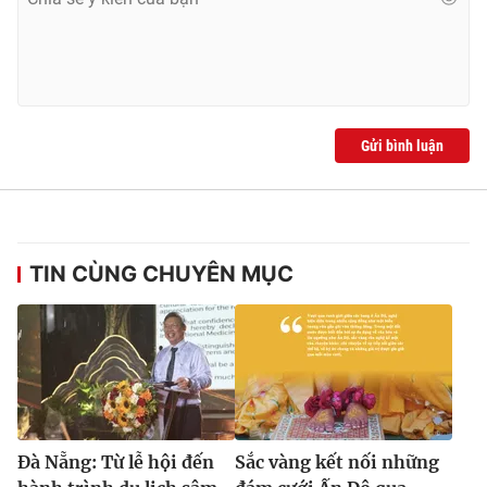
Gửi bình luận
TIN CÙNG CHUYÊN MỤC
Đà Nẵng: Từ lễ hội đến
Sắc vàng kết nối những