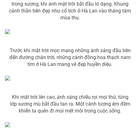
Phim VTV
trong sương, khi ánh mặt trời bắt đầu ló dạng. Khung
Giải trí
cảnh thần tiên đẹp như cổ tích ở Hà Lan vào tháng tám
Hậu trường
mùa thu.
Điện ảnh
Đời sống
Nhân vật
Âm nhạc
Du lịch
Khán giả
Giáo dục
Sao
Làm đẹp
Trước khi mặt trời mọc mang những ánh sáng đầu tiên
Giải sao mai
Tuyển sinh
đến đường chân trời, những cánh đồng hoa thạch nam
Công nghệ
Chất lượng cuộc sống
tím ở Hà Lan mang vẻ đẹp huyền diệu.
Học trực tuyến
Hitech Công nghệ tương lai
Giao lưu trực tuyến
Sản phẩm
Lịch phát sóng
Khi mặt trời lên cao, ánh sáng chiếu rọi mọi thứ, từng
Thị trường
lớp sương mù bắt đầu tan ra. Một cảnh tượng êm đềm
khiến ta quên đi mọi mệt mỏi trong cuộc sống.
Tư vấn
Chuyên mục khác
Emagazine
Podcast