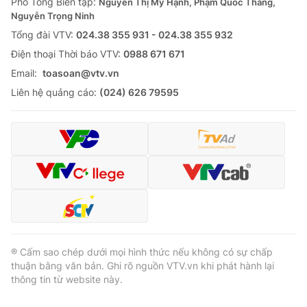
Phó Tổng Biên tập:
Nguyễn Thị Mỹ Hạnh, Phạm Quốc Thắng,
Nguyễn Trọng Ninh
Tổng đài VTV:
024.38 355 931 - 024.38 355 932
Ðiện thoại Thời báo VTV:
0988 671 671
Email:
toasoan@vtv.vn
Liên hệ quảng cáo:
(024) 626 79595
® Cấm sao chép dưới mọi hình thức nếu không có sự chấp
thuận bằng văn bản. Ghi rõ nguồn VTV.vn khi phát hành lại
thông tin từ website này.