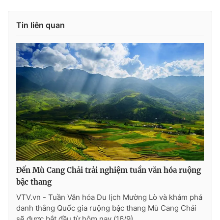
Ðiện thoại Thời báo VTV:
024.66 897 897
Email:
toasoan@vtv.vn
Tin liên quan
Liên hệ quảng cáo:
024-7300.7108
Đến Mù Cang Chải trải nghiệm tuần văn hóa ruộng
® Cấm sao chép dưới mọi hình thức nếu không có sự chấp
thuận bằng văn bản. Ghi rõ nguồn VTV.vn khi phát hành lại
bậc thang
thông tin từ website này.
VTV.vn - Tuần Văn hóa Du lịch Mường Lò và khám phá
danh thắng Quốc gia ruộng bậc thang Mù Cang Chải
sẽ được bắt đầu từ hôm nay (16/9).