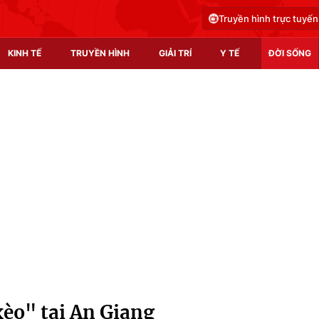
Truyền hình trực tuyến
KINH TẾ
TRUYỀN HÌNH
GIẢI TRÍ
Y TẾ
ĐỜI SỐNG
Pháp luật
Y tế
Truyền hình
Multimedia
Phim VTV
Video
Hậu trường
Shorts video
Nhân vật
Podcast
Khán giả
EMagazine
Giải sao mai
Photo
èo" tại An Giang
Infographic