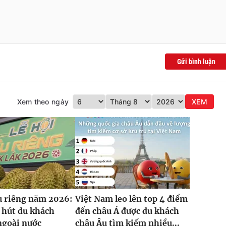
Gửi bình luận
Xem theo ngày
XEM
u riêng năm 2026:
Việt Nam leo lên top 4 điểm
 hút du khách
đến châu Á được du khách
ngoài nước
châu Âu tìm kiếm nhiều...