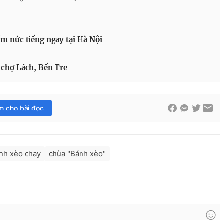
m nức tiếng ngay tại Hà Nội
 chợ Lách, Bến Tre
im cho bài đọc
nh xèo chay
chùa "Bánh xèo"