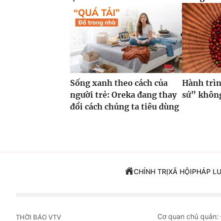
Sống xanh theo cách của
Hành trìn
người trẻ: Oreka đang thay
sứ” không
đổi cách chúng ta tiêu dùng
CHÍNH TRỊ
XÃ HỘI
PHÁP L
Cơ quan chủ quản:
THỜI BÁO VTV