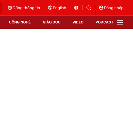
Cổng thông tin
English
Đăng nhập
CÔNG NGHỆ
GIÁO DỤC
VIDEO
PODCAST
VTV Money
VTV Thể thao
VTV Sức khoẻ
Bất động sản
Thị trường 24h
Tấm lòng Việt
Vươn mình bằng AI
VTV4
VTV8
VTV9
Lịch phát sóng
Giao lưu trực tuyến
Sự kiện