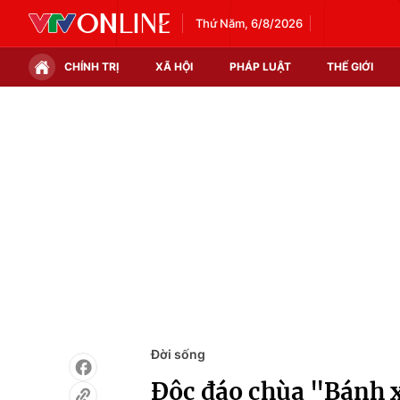
Thứ Năm, 6/8/2026
CHÍNH TRỊ
XÃ HỘI
PHÁP LUẬT
THẾ GIỚI
Chính trị
Xã hội
Thế giới
Kinh tế
Tin tức
Tài chính
Thế giới đó đây
Thị trường
Câu chuyện quốc tế
Góc doanh nghiệp
Dữ liệu và đời sống
Đời sống
Độc đáo chùa "Bánh x