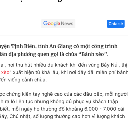
Góc ảnh
Chia sẻ
Giáo dục
Công nghệ
Tuyển sinh
Hitech Công ng
huyện Tịnh Biên, tỉnh An Giang có một công trình
Học trực tuyến
Sản phẩm
 dân địa phương quen gọi là chùa “Bánh xèo”.
g
Thị trường
ai, nơi thu hút nhiều du khách khi đến vùng Bảy Núi, thị
Tư vấn
 xèo
" xuất hiện từ khá lâu, khi nơi đây đãi miễn phí bán
ến viếng cảnh chùa.
ợc chứng kiến tay nghề cao của các đầu bếp, mỗi người
nh ra lò liên tục nhưng không đủ phục vụ khách thập
biết, mỗi ngày họ thường đổ khoảng 6.000 - 7.000 cái
Bảy, Chủ nhật, số lượng thường cao hơn vì lượng khách