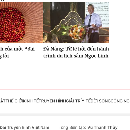
h của một “đại
Đà Nẵng: Từ lễ hội đến hành
 lời
trình du lịch sâm Ngọc Linh
UẬT
THẾ GIỚI
KINH TẾ
TRUYỀN HÌNH
GIẢI TRÍ
Y TẾ
ĐỜI SỐNG
CÔNG NG
Đài Truyền hình Việt Nam
Tổng Biên tập:
Vũ Thanh Thủy