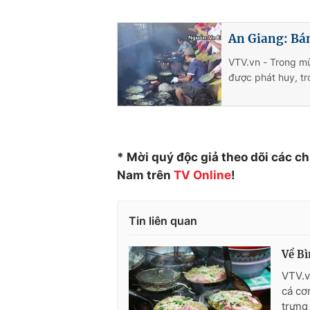
An Giang: Bá
VTV.vn - Trong mù
được phát huy, tr
* Mời quý độc giả theo dõi các c
Nam trên
TV Online
!
Tin liên quan
Về Bì
VTV.v
cá cơ
trưng