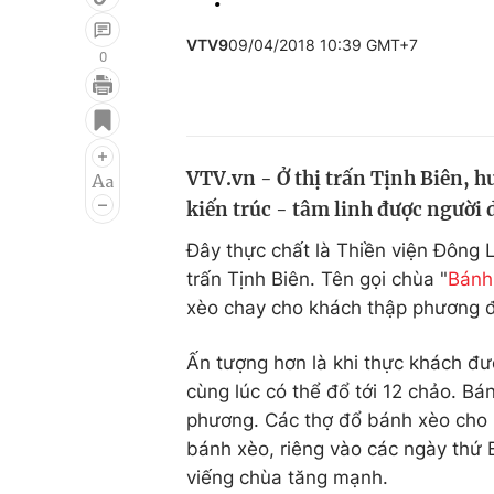
VTV9
09/04/2018 10:39 GMT+7
0
Giải trí
Đời sống
Điện ảnh
Du lịch
VTV.vn - Ở thị trấn Tịnh Biên, 
Âm nhạc
Làm đẹp
kiến trúc - tâm linh được người
Sao
Chất lượng cuộc sốn
Đây thực chất là Thiền viện Đông L
trấn Tịnh Biên. Tên gọi chùa "
Bánh
xèo chay cho khách thập phương đ
Ấn tượng hơn là khi thực khách đư
cùng lúc có thể đổ tới 12 chảo. Bá
phương. Các thợ đổ bánh xèo cho 
bánh xèo, riêng vào các ngày thứ 
viếng chùa tăng mạnh.