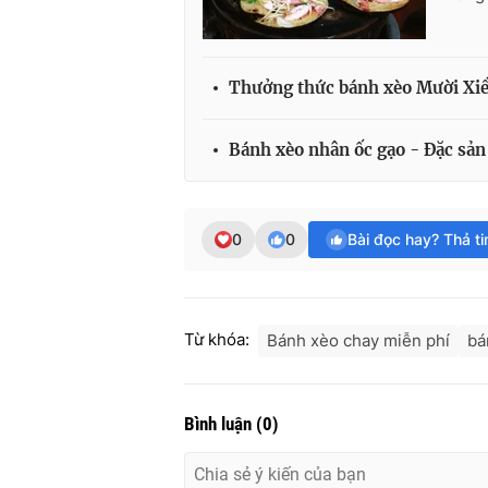
Thưởng thức bánh xèo Mười Xiề
Bánh xèo nhân ốc gạo - Đặc sản
0
0
Bài đọc hay? Thả t
Từ khóa:
Bánh xèo chay miễn phí
bá
Bình luận
(
0
)