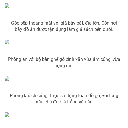
Photo
Infographic
Góc bếp thoáng mát với giá bày bát, đĩa lớn. Còn nơi
Video
Shorts video
bày đồ ăn được tận dụng làm giá sách bên dưới.
VTV Money
VTV Thể thao
VTV Sức khoẻ
Bất động sản
Phòng ăn với bộ bàn ghế gỗ xinh xắn vừa ấm cúng, vừa
rộng rãi.
Thị trường 24h
Tấm lòng Việt
VTV4
Vươn mình bằng AI
Phòng khách cũng được sử dụng toàn đồ gỗ, với tông
màu chủ đạo là trắng và nâu.
VTV9
VTV8
Liên hệ tòa soạn
English