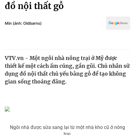
Chính trị
đồ nội thất gỗ
Truyền hình
Văn hóa - Giải trí
Xã hội
Y tế
Min (ảnh: Oldbarns)
Đời sống
Pháp luật
Công nghệ
Giáo dục
Y tế
VTV.vn - Một ngôi nhà nông trại ở Mỹ được
thiết kế một cách ấm cúng, gần gũi. Chủ nhân sử
Thế giới
dụng đồ nội thất chủ yếu bằng gỗ để tạo không
gian sống thoáng đãng.
Tin tức
Kinh tế
Thế giới đó đây
Tài chính
Dữ liệu và đời sống
Câu chuyện quốc tế
Thị trường
Truyền hình
Góc doanh nghiệp
Ngôi nhà được sửa sang lại từ một nhà kho cũ ở nông
trại.