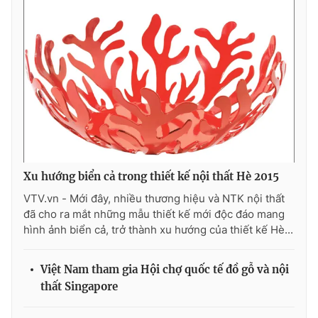
Ðiện thoại Thời báo VTV:
024.66 897 897
Email:
toasoan@vtv.vn
Liên hệ quảng cáo:
024-7300.7108
Xu hướng biển cả trong thiết kế nội thất Hè 2015
VTV.vn - Mới đây, nhiều thương hiệu và NTK nội thất
đã cho ra mắt những mẫu thiết kế mới độc đáo mang
hình ảnh biển cả, trở thành xu hướng của thiết kế Hè...
® Cấm sao chép dưới mọi hình thức nếu không có sự chấp
thuận bằng văn bản. Ghi rõ nguồn VTV.vn khi phát hành lại
Việt Nam tham gia Hội chợ quốc tế đồ gỗ và nội
thông tin từ website này.
thất Singapore