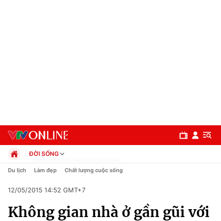
ĐỜI SỐNG
Chính trị
Du lịch
Làm đẹp
Chất lượng cuộc sống
Xã hội
12/05/2015 14:52 GMT+7
Pháp luật
Chuyên mục
Kinh tế
Không gian nhà ở gần gũi với
Thể thao