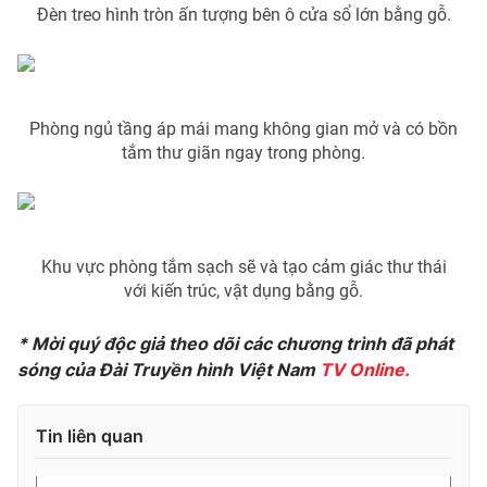
Đèn treo hình tròn ấn tượng bên ô cửa sổ lớn bằng gỗ.
THỜI BÁO VTV
Phòng ngủ tầng áp mái mang không gian mở và có bồn
tắm thư giãn ngay trong phòng.
Theo dõi báo trên
Khu vực phòng tắm sạch sẽ và tạo cảm giác thư thái
Cơ quan chủ quản:
Đài Truyền hình Việt Nam
với kiến trúc, vật dụng bằng gỗ.
Cơ quan báo chí:
Thời báo VTV
Giấy phép hoạt động báo in và báo điện tử số 483/GP-BTTTT
* Mời quý độc giả theo dõi các chương trình đã phát
cấp ngày 29/12/2023
sóng của Đài Truyền hình Việt Nam
TV Online.
Tổng Biên tập:
Vũ Thanh Thủy
Phó Tổng Biên tập:
Nguyễn Thị Mỹ Hạnh, Phạm Quốc Thắng,
Tin liên quan
Nguyễn Trọng Ninh
Tổng đài VTV:
024.38 355 931 - 024.38 355 932