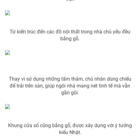
Phim VTV
Giải trí
Hậu trường
Điện ảnh
Đời sống
Nhân vật
Từ kiến trúc đến các đồ nội thất trong nhà chủ yếu đều
Âm nhạc
Du lịch
bằng gỗ.
Khán giả
Giáo dục
Sao
Làm đẹp
Giải sao mai
Tuyển sinh
Công nghệ
Chất lượng cuộc sống
Học trực tuyến
Hitech Công nghệ tương lai
Giao lưu trực tuyến
Thay vì sử dụng những tấm thảm, chủ nhân dùng chiếu
để trải trên sàn, giúp ngôi nhà mang nét tinh tế mà vẫn
Sản phẩm
gần gũi.
Lịch phát sóng
Thị trường
Tư vấn
Chuyên mục khác
Khung cửa sổ cũng bằng gỗ, được xây dựng với ý tưởng
Emagazine
Podcast
kiểu Nhật.