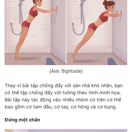
Phim VTV
Giải trí
Hậu trường
Điện ảnh
Đời sống
Nhân vật
Âm nhạc
Du lịch
Khán giả
Giáo dục
Sao
Làm đẹp
Giải sao mai
Tuyển sinh
Công nghệ
Chất lượng cuộc sống
Học trực tuyến
Hitech Công nghệ tương lai
(Ảnh: Bightside)
Giao lưu trực tuyến
Sản phẩm
Thay vì bài tập chống đẩy với sàn nhà khó nhằn, bạn
Lịch phát sóng
có thể tập chống đẩy với tường theo hình minh họa.
Thị trường
Bài tập này tác động vào nhiều nhóm cơ trên cơ thể
Tư vấn
bao gồm cơ tam đầu, cơ tay, cơ hông và cơ bụng.
Chuyên mục khác
Đứng một chân
Emagazine
Podcast