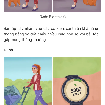
Email:
toasoan@vtv.vn
Liên hệ quảng cáo:
024-7300.7108
(Ảnh: Bightside)
Bài tập này nhắm vào các cơ xiên, cải thiện khả năng
thăng bằng và đốt cháy nhiều calo hơn so với bài tập
gập bụng thông thường.
Đi bộ
® Cấm sao chép dưới mọi hình thức nếu không có sự chấp
thuận bằng văn bản. Ghi rõ nguồn VTV.vn khi phát hành lại
thông tin từ website này.