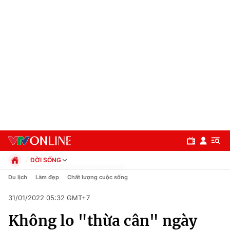
ĐỜI SỐNG
Chính trị
Du lịch
Làm đẹp
Chất lượng cuộc sống
Xã hội
31/01/2022 05:32 GMT+7
Pháp luật
Chuyên mục
Kinh tế
Không lo "thừa cân" ngày
Thể thao