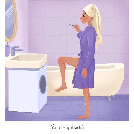
Photo
Infographic
Video
Shorts video
VTV Money
VTV Thể thao
VTV Sức khoẻ
Bất động sản
Thị trường 24h
Tấm lòng Việt
VTV4
Vươn mình bằng AI
VTV9
VTV8
(Ảnh: Bightside)
Liên hệ tòa soạn
English