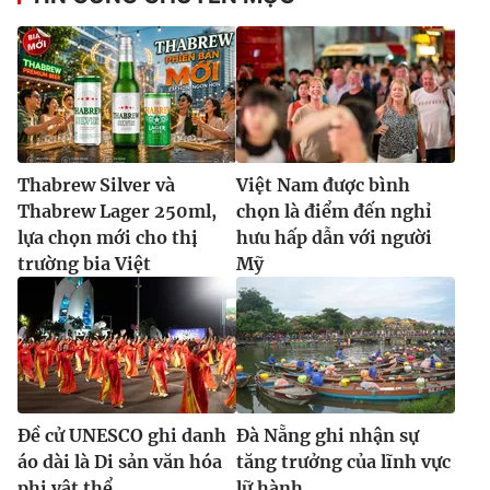
Thabrew Silver và
Việt Nam được bình
Thabrew Lager 250ml,
chọn là điểm đến nghỉ
lựa chọn mới cho thị
hưu hấp dẫn với người
trường bia Việt
Mỹ
Đề cử UNESCO ghi danh
Đà Nẵng ghi nhận sự
áo dài là Di sản văn hóa
tăng trưởng của lĩnh vực
phi vật thể
lữ hành