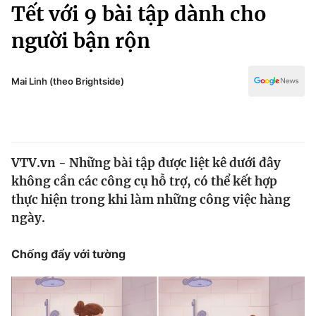
Chính trị
Tết với 9 bài tập dành cho
Truyền hình
người bận rộn
Văn hóa - Giải trí
Xã hội
Y tế
Đời sống
Mai Linh (theo Brightside)
Pháp luật
Công nghệ
Giáo dục
Y tế
VTV.vn - Những bài tập được liệt kê dưới đây
Thế giới
không cần các công cụ hỗ trợ, có thể kết hợp
Tin tức
thực hiện trong khi làm những công việc hàng
Kinh tế
ngày.
Thế giới đó đây
Tài chính
Dữ liệu và đời sống
Câu chuyện quốc tế
Chống đẩy với tường
Thị trường
Truyền hình
Góc doanh nghiệp