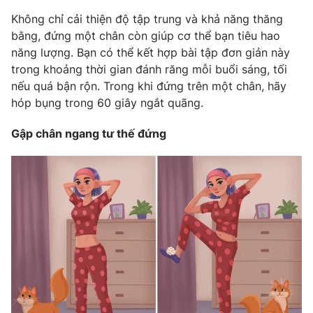
Không chỉ cải thiện độ tập trung và khả năng thăng
bằng, đứng một chân còn giúp cơ thể bạn tiêu hao
năng lượng. Bạn có thể kết hợp bài tập đơn giản này
THỜI BÁO VTV
trong khoảng thời gian đánh răng mỗi buổi sáng, tối
nếu quá bận rộn. Trong khi đứng trên một chân, hãy
hóp bụng trong 60 giây ngắt quãng.
Theo dõi báo trên
Gập chân ngang tư thế đứng
Cơ quan chủ quản:
Đài Truyền hình Việt Nam
Cơ quan báo chí:
Thời báo VTV
Giấy phép hoạt động báo in và báo điện tử số 483/GP-BTTTT
cấp ngày 29/12/2023
Tổng Biên tập:
Vũ Thanh Thủy
Phó Tổng Biên tập:
Nguyễn Thị Mỹ Hạnh, Phạm Quốc Thắng,
Nguyễn Trọng Ninh
Tổng đài VTV:
024.38 355 931 - 024.38 355 932
Ðiện thoại Thời báo VTV:
024.66 897 897