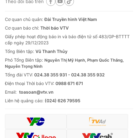
Theo dõi báo trên
Cơ quan chủ quản:
Đài Truyền hình Việt Nam
Cơ quan báo chí:
Thời báo VTV
Giấy phép hoạt động báo in và báo điện tử số 483/GP-BTTTT
cấp ngày 29/12/2023
Tổng Biên tập:
Vũ Thanh Thủy
Phó Tổng Biên tập:
Nguyễn Thị Mỹ Hạnh, Phạm Quốc Thắng,
Nguyễn Trọng Ninh
Tổng đài VTV:
024.38 355 931 - 024.38 355 932
Ðiện thoại Thời báo VTV:
0988 671 671
Email:
toasoan@vtv.vn
Liên hệ quảng cáo:
(024) 626 79595