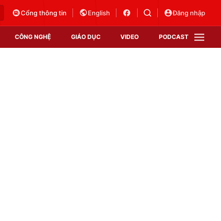
Cổng thông tin
English
Đăng nhập
CÔNG NGHỆ
GIÁO DỤC
VIDEO
PODCAST
VTV Money
VTV Thể thao
VTV Sức khoẻ
Bất động sản
Thị trường 24h
Tấm lòng Việt
Vươn mình bằng AI
VTV4
VTV8
VTV9
Lịch phát sóng
Giao lưu trực tuyến
Sự kiện