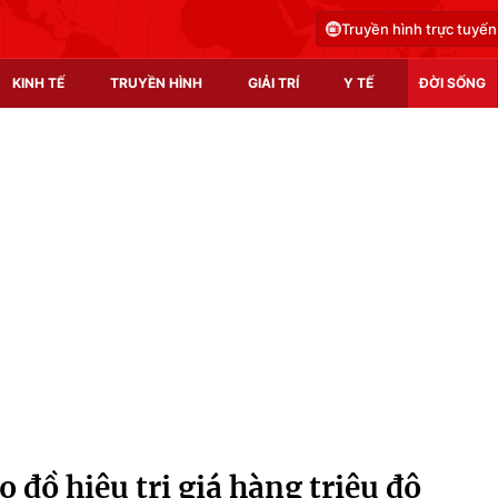
Truyền hình trực tuyến
KINH TẾ
TRUYỀN HÌNH
GIẢI TRÍ
Y TẾ
ĐỜI SỐNG
Pháp luật
Y tế
Truyền hình
Multimedia
Phim VTV
Video
Hậu trường
Shorts video
Nhân vật
Podcast
Khán giả
EMagazine
Giải sao mai
Photo
đồ hiệu trị giá hàng triệu đô
Infographic