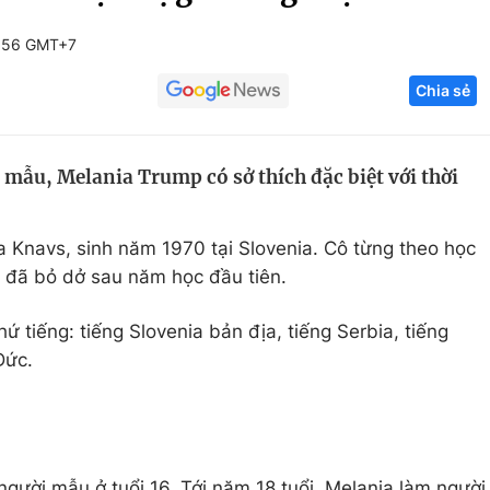
Góc ảnh
6:56 GMT+7
Chia sẻ
Giáo dục
Công nghệ
Tuyển sinh
Hitech Công ng
 mẫu, Melania Trump có sở thích đặc biệt với thời
Học trực tuyến
Sản phẩm
g
Thị trường
ja Knavs, sinh năm 1970 tại Slovenia. Cô từng theo học
Tư vấn
 đã bỏ dở sau năm học đầu tiên.
ứ tiếng: tiếng Slovenia bản địa, tiếng Serbia, tiếng
Đức.
gười mẫu ở tuổi 16. Tới năm 18 tuổi, Melania làm người