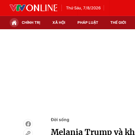
Thứ Sáu, 7/8/2026
CHÍNH TRỊ
XÃ HỘI
PHÁP LUẬT
THẾ GIỚI
Chính trị
Xã hội
Thế giới
Kinh tế
Tin tức
Tài chính
Thế giới đó đây
Thị trường
Câu chuyện quốc tế
Góc doanh nghiệp
Dữ liệu và đời sống
Đời sống
Melania Trump và kho 