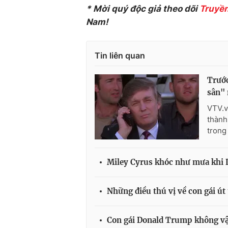
* Mời quý độc giả theo dõi
Truyền
Nam!
Tin liên quan
Trước
sân"
VTV.v
thành
trong
Miley Cyrus khóc như mưa khi 
Những điều thú vị về con gái ú
Con gái Donald Trump không vậ