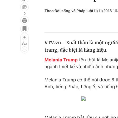
Theo Đời sống và Pháp luật
11/11/2016 1
0
Giải trí
Đời sống
Điện ảnh
Du lịch
VTV.vn - Xuất thân là một người
Âm nhạc
Làm đẹp
trang, đặc biệt là hàng hiệu.
Sao
Chất lượng cuộc sốn
Melania Trump
tên thật là Melani
ngành thiết kế và nhiếp ảnh nhưng
Melania Trump có thể nói được 6 th
Anh, tiếng Pháp, tiếng Ý, và tiếng 
Melania Trump bắt đầu sự nghiệp n