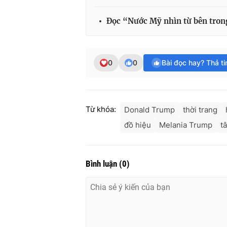
Đọc “Nước Mỹ nhìn từ bên tro
0
0
Bài đọc hay? Thả t
Từ khóa:
Donald Trump
thời trang
đồ hiệu
Melania Trump
t
Bình luận
(
0
)