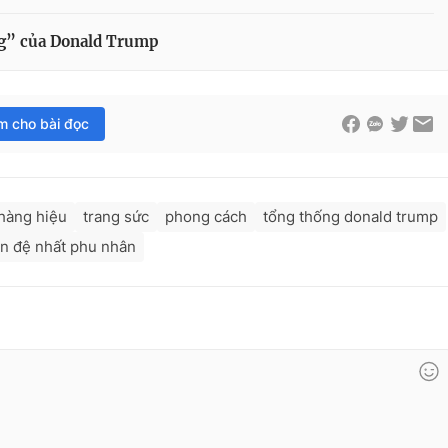
ng” của Donald Trump
im cho bài đọc
hàng hiệu
trang sức
phong cách
tổng thống donald trump
ân đệ nhất phu nhân