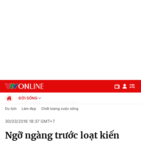
ĐỜI SỐNG
Chính trị
Du lịch
Làm đẹp
Chất lượng cuộc sống
Xã hội
30/03/2016 18:37 GMT+7
Pháp luật
Chuyên mục
Kinh tế
Ngỡ ngàng trước loạt kiến
Thể thao