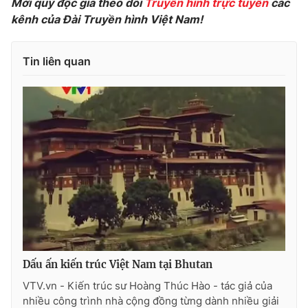
Mời quý độc giả theo dõi
Truyền hình trực tuyến
các
Ðiện thoại Thời báo VTV:
024.66 897 897
kênh của Đài Truyền hình Việt Nam!
Email:
toasoan@vtv.vn
Liên hệ quảng cáo:
024-7300.7108
Tin liên quan
® Cấm sao chép dưới mọi hình thức nếu không có sự chấp
thuận bằng văn bản. Ghi rõ nguồn VTV.vn khi phát hành lại
Dấu ấn kiến trúc Việt Nam tại Bhutan
thông tin từ website này.
VTV.vn - Kiến trúc sư Hoàng Thúc Hào - tác giả của
nhiều công trình nhà cộng đồng từng dành nhiều giải