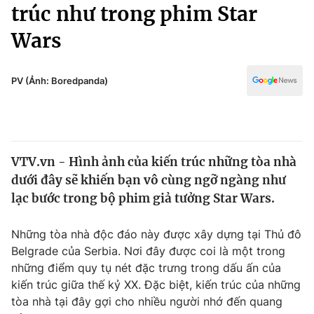
Chính trị
trúc như trong phim Star
Truyền hình
Wars
Văn hóa - Giải trí
Xã hội
Y tế
Đời sống
PV (Ảnh: Boredpanda)
Pháp luật
Công nghệ
Giáo dục
Y tế
VTV.vn - Hình ảnh của kiến trúc những tòa nhà
Thế giới
dưới đây sẽ khiến bạn vô cùng ngỡ ngàng như
Tin tức
lạc bước trong bộ phim giả tưởng Star Wars.
Kinh tế
Thế giới đó đây
Những tòa nhà độc đáo này được xây dựng tại Thủ đô
Tài chính
Dữ liệu và đời sống
Belgrade của Serbia. Nơi đây được coi là một trong
Câu chuyện quốc tế
Thị trường
những điểm quy tụ nét đặc trưng trong dấu ấn của
kiến trúc giữa thế kỷ XX. Đặc biệt, kiến trúc của những
Truyền hình
Góc doanh nghiệp
tòa nhà tại đây gợi cho nhiều người nhớ đến quang