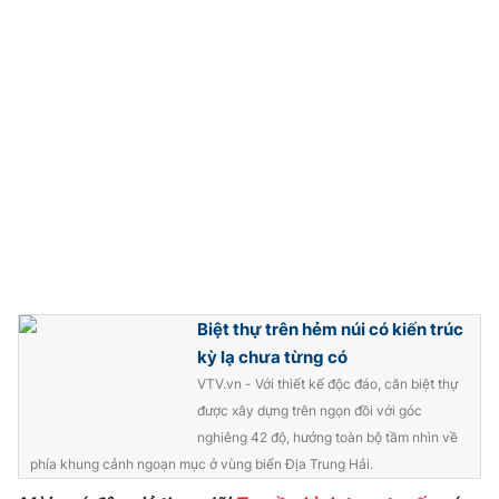
THỜI BÁO VTV
Theo dõi báo trên
Cơ quan chủ quản:
Đài Truyền hình Việt Nam
Cơ quan báo chí:
Thời báo VTV
Biệt thự trên hẻm núi có kiến trúc
Giấy phép hoạt động báo in và báo điện tử số 483/GP-BTTTT
kỳ lạ chưa từng có
cấp ngày 29/12/2023
VTV.vn - Với thiết kế độc đáo, căn biệt thự
Tổng Biên tập:
Vũ Thanh Thủy
được xây dựng trên ngọn đồi với góc
Phó Tổng Biên tập:
Nguyễn Thị Mỹ Hạnh, Phạm Quốc Thắng,
nghiêng 42 độ, hướng toàn bộ tầm nhìn về
Nguyễn Trọng Ninh
phía khung cảnh ngoạn mục ở vùng biển Địa Trung Hải.
Tổng đài VTV:
024.38 355 931 - 024.38 355 932