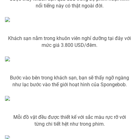
Phim VTV
nổi tiếng này có thật ngoài đời.
Giải trí
Hậu trường
Điện ảnh
Đời sống
Nhân vật
Âm nhạc
Du lịch
Khách sạn nằm trong khuôn viên nghỉ dưỡng tại đây với
Khán giả
Giáo dục
Sao
mức giá 3.800 USD/đêm.
Làm đẹp
Giải sao mai
Tuyển sinh
Công nghệ
Chất lượng cuộc sống
Học trực tuyến
Hitech Công nghệ tương lai
Bước vào bên trong khách sạn, bạn sẽ thấy ngỡ ngàng
Giao lưu trực tuyến
như lạc bước vào thế giới hoạt hình của Spongebob.
Sản phẩm
Lịch phát sóng
Thị trường
Tư vấn
Mỗi đồ vật đều được thiết kế với sắc màu rực rỡ với
Chuyên mục khác
từng chi tiết hệt như trong phim.
Emagazine
Podcast