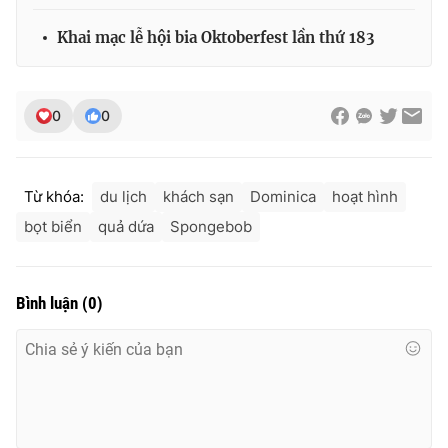
Khai mạc lễ hội bia Oktoberfest lần thứ 183
0
0
Từ khóa:
du lịch
khách sạn
Dominica
hoạt hình
bọt biển
quả dứa
Spongebob
Bình luận
(
0
)