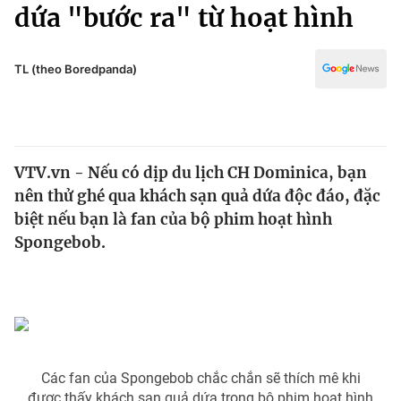
Chính trị
dứa "bước ra" từ hoạt hình
Truyền hình
Văn hóa - Giải trí
Xã hội
Y tế
TL (theo Boredpanda)
Đời sống
Pháp luật
Công nghệ
Giáo dục
Y tế
VTV.vn - Nếu có dịp du lịch CH Dominica, bạn
nên thử ghé qua khách sạn quả dứa độc đáo, đặc
Thế giới
biệt nếu bạn là fan của bộ phim hoạt hình
Spongebob.
Tin tức
Kinh tế
Thế giới đó đây
Tài chính
Dữ liệu và đời sống
Câu chuyện quốc tế
Thị trường
Truyền hình
Góc doanh nghiệp
Các fan của Spongebob chắc chắn sẽ thích mê khi
được thấy khách sạn quả dứa trong bộ phim hoạt hình