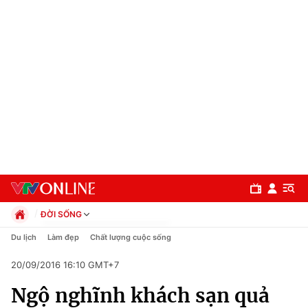
ĐỜI SỐNG
Chính trị
Du lịch
Làm đẹp
Chất lượng cuộc sống
Xã hội
20/09/2016 16:10 GMT+7
Pháp luật
Chuyên mục
Kinh tế
Ngộ nghĩnh khách sạn quả
Thể thao