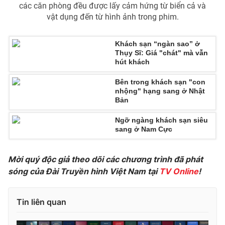
các căn phòng đều được lấy cảm hứng từ biển cả và
vật dụng đến từ hình ảnh trong phim.
Khách sạn “ngàn sao” ở
THỜI BÁO VTV
Thụy Sĩ: Giá "chát" mà vẫn
hút khách
Bên trong khách sạn "con
nhộng" hạng sang ở Nhật
Theo dõi báo trên
Bản
Ngỡ ngàng khách sạn siêu
Cơ quan chủ quản:
Đài Truyền hình Việt Nam
sang ở Nam Cực
Cơ quan báo chí:
Thời báo VTV
Giấy phép hoạt động báo in và báo điện tử số 483/GP-BTTTT
Mời quý độc giả theo dõi các chương trình đã phát
cấp ngày 29/12/2023
sóng của Đài Truyền hình Việt Nam tại
TV Online
!
Tổng Biên tập:
Vũ Thanh Thủy
Phó Tổng Biên tập:
Nguyễn Thị Mỹ Hạnh, Phạm Quốc Thắng,
Tin liên quan
Nguyễn Trọng Ninh
Tổng đài VTV:
024.38 355 931 - 024.38 355 932