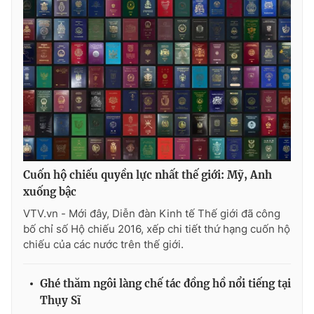
Ðiện thoại Thời báo VTV:
024.66 897 897
Email:
toasoan@vtv.vn
Liên hệ quảng cáo:
024-7300.7108
Cuốn hộ chiếu quyền lực nhất thế giới: Mỹ, Anh
xuống bậc
VTV.vn - Mới đây, Diễn đàn Kinh tế Thế giới đã công
bố chỉ số Hộ chiếu 2016, xếp chi tiết thứ hạng cuốn hộ
chiếu của các nước trên thế giới.
® Cấm sao chép dưới mọi hình thức nếu không có sự chấp
thuận bằng văn bản. Ghi rõ nguồn VTV.vn khi phát hành lại
thông tin từ website này.
Ghé thăm ngôi làng chế tác đồng hồ nổi tiếng tại
Thụy Sĩ