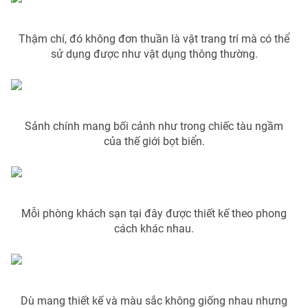
Photo
Infographic
Thậm chí, đó không đơn thuần là vật trang trí mà có thể
sử dụng được như vật dụng thông thường.
Video
Shorts video
VTV Money
VTV Thể thao
Sảnh chính mang bối cảnh như trong chiếc tàu ngầm
VTV Sức khoẻ
của thế giới bọt biển.
Bất động sản
Thị trường 24h
Tấm lòng Việt
Mỗi phòng khách sạn tại đây được thiết kế theo phong
VTV4
Vươn mình bằng AI
cách khác nhau.
VTV9
VTV8
Liên hệ tòa soạn
Dù mang thiết kế và màu sắc không giống nhau nhưng
English