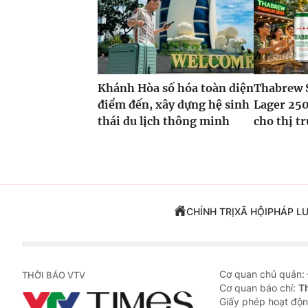
Khánh Hòa số hóa toàn diện
Thabrew 
điểm đến, xây dựng hệ sinh
Lager 250
thái du lịch thông minh
cho thị t
CHÍNH TRỊ
XÃ HỘI
PHÁP L
Cơ quan chủ quản:
THỜI BÁO VTV
Cơ quan báo chí:
T
Giấy phép hoạt độn