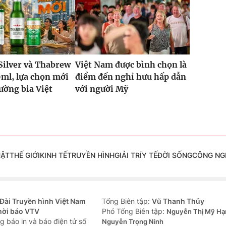
Silver và Thabrew
Việt Nam được bình chọn là
ml, lựa chọn mới
điểm đến nghỉ hưu hấp dẫn
rường bia Việt
với người Mỹ
UẬT
THẾ GIỚI
KINH TẾ
TRUYỀN HÌNH
GIẢI TRÍ
Y TẾ
ĐỜI SỐNG
CÔNG NG
Đài Truyền hình Việt Nam
Tổng Biên tập:
Vũ Thanh Thủy
hời báo VTV
Phó Tổng Biên tập:
Nguyễn Thị Mỹ Hạ
g báo in và báo điện tử số
Nguyễn Trọng Ninh