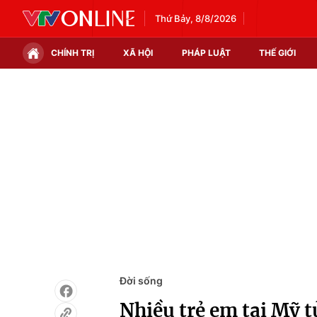
Thứ Bảy, 8/8/2026
CHÍNH TRỊ
XÃ HỘI
PHÁP LUẬT
THẾ GIỚI
Chính trị
Xã hội
Thế giới
Kinh tế
Tin tức
Tài chính
Thế giới đó đây
Thị trường
Câu chuyện quốc tế
Góc doanh nghiệp
Dữ liệu và đời sống
Đời sống
Nhiều trẻ em tại Mỹ tử