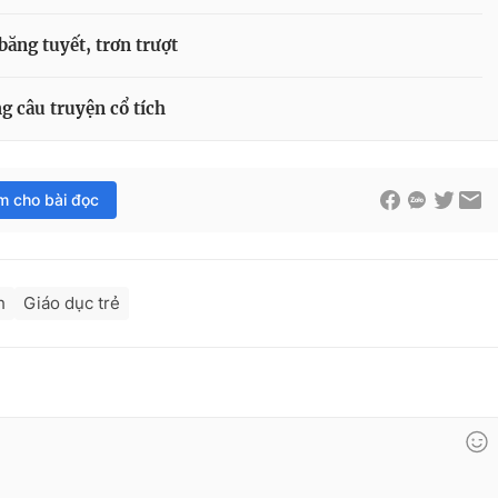
 băng tuyết, trơn trượt
g câu truyện cổ tích
im cho bài đọc
h
Giáo dục trẻ