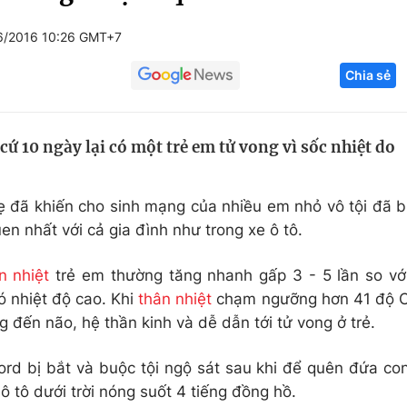
Góc ảnh
6/2016 10:26 GMT+7
Chia sẻ
Giáo dục
Công nghệ
Tuyển sinh
Hitech Công ng
cứ 10 ngày lại có một trẻ em tử vong vì sốc nhiệt do
Học trực tuyến
Sản phẩm
g
Thị trường
ẹ đã khiến cho sinh mạng của nhiều em nhỏ vô tội đã b
Tư vấn
en nhất với cả gia đình như trong xe ô tô.
n nhiệt
trẻ em thường tăng nhanh gấp 3 - 5 lần so vớ
có nhiệt độ cao. Khi
thân nhiệt
chạm ngưỡng hơn 41 độ 
 đến não, hệ thần kinh và dễ dẫn tới tử vong ở trẻ.
ord bị bắt và buộc tội ngộ sát sau khi để quên đứa co
ô tô dưới trời nóng suốt 4 tiếng đồng hồ.