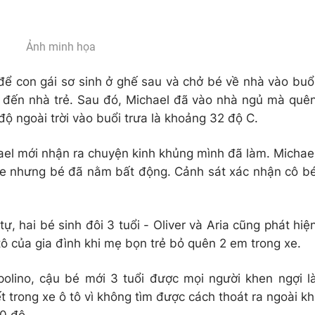
Ảnh minh họa
để con gái sơ sinh ở ghế sau và chở bé về nhà vào buổ
n đến nhà trẻ. Sau đó, Michael đã vào nhà ngủ mà quê
độ ngoài trời vào buổi trưa là khoảng 32 độ C.
hael mới nhận ra chuyện kinh khủng mình đã làm. Michae
xe nhưng bé đã nằm bất động. Cảnh sát xác nhận cô b
ự, hai bé sinh đôi 3 tuổi - Oliver và Aria cũng phát hiệ
 tô của gia đình khi mẹ bọn trẻ bỏ quên 2 em trong xe.
olino, cậu bé mới 3 tuổi được mọi người khen ngợi l
trong xe ô tô vì không tìm được cách thoát ra ngoài kh