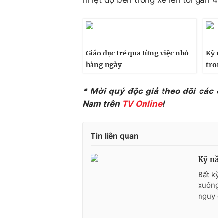
nhiệt độ bên trong xe lên tới gần 
Giáo dục trẻ qua từng việc nhỏ
Kỹ 
hàng ngày
tro
* Mời quý độc giả theo dõi các
Nam trên
TV Online
!
Tin liên quan
Kỹ nă
Bất k
xuống
nguy 