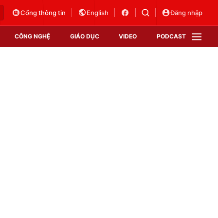
Cổng thông tin
English
Đăng nhập
CÔNG NGHỆ
GIÁO DỤC
VIDEO
PODCAST
VTV Money
VTV Thể thao
VTV Sức khoẻ
Bất động sản
Thị trường 24h
Tấm lòng Việt
Vươn mình bằng AI
VTV4
VTV8
VTV9
Lịch phát sóng
Giao lưu trực tuyến
Sự kiện