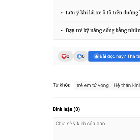
Lưu ý khi lái xe ô tô trên đường
Dạy trẻ kỹ năng sống bằng nhữn
0
0
Bài đọc hay? Thả t
Từ khóa:
trẻ em tử vong
Hệ thần kin
Bình luận
(
0
)