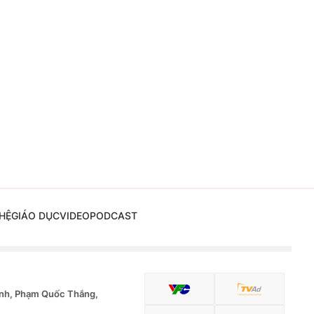
HỆ
GIÁO DỤC
VIDEO
PODCAST
nh, Phạm Quốc Thắng,