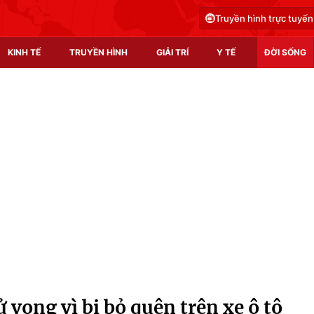
Truyền hình trực tuyến
KINH TẾ
TRUYỀN HÌNH
GIẢI TRÍ
Y TẾ
ĐỜI SỐNG
Pháp luật
Y tế
Truyền hình
Multimedia
Phim VTV
Video
Hậu trường
Shorts video
Nhân vật
Podcast
Khán giả
EMagazine
Giải sao mai
Photo
 vong vì bị bỏ quên trên xe ô tô
Infographic