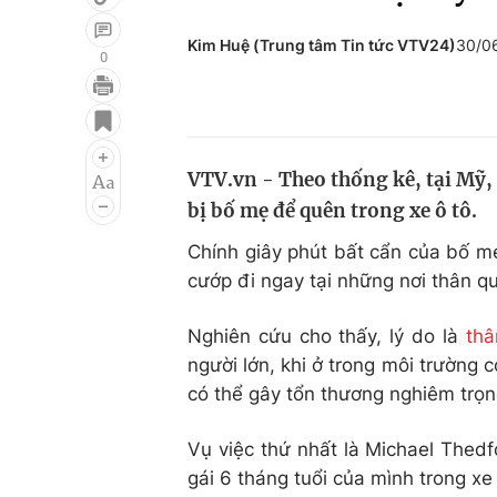
Kim Huệ (Trung tâm Tin tức VTV24)
30/0
0
Giải trí
Đời sống
Điện ảnh
Du lịch
VTV.vn - Theo thống kê, tại Mỹ, 
Âm nhạc
Làm đẹp
bị bố mẹ để quên trong xe ô tô.
Sao
Chất lượng cuộc sốn
Chính giây phút bất cẩn của bố m
cướp đi ngay tại những nơi thân qu
Nghiên cứu cho thấy, lý do là
thâ
người lớn, khi ở trong môi trường 
có thể gây tổn thương nghiêm trọng
Vụ việc thứ nhất là Michael Thedf
gái 6 tháng tuổi của mình trong xe 