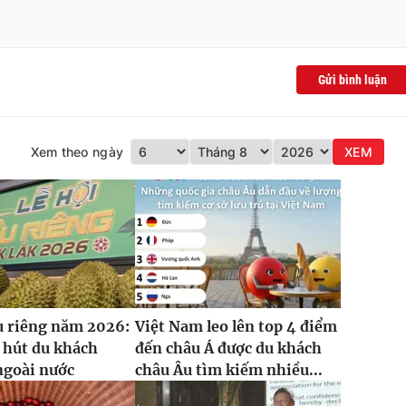
Gửi bình luận
Xem theo ngày
XEM
u riêng năm 2026:
Việt Nam leo lên top 4 điểm
 hút du khách
đến châu Á được du khách
ngoài nước
châu Âu tìm kiếm nhiều...