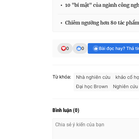
10 "bí mật" của ngành công nghi
Chiêm ngưỡng hơn 80 tác phẩm t
0
0
Bài đọc hay? Thả t
Từ khóa:
Nhà nghiên cứu
khảo cổ h
Đại học Brown
Nghiên cứu
Bình luận
(
0
)