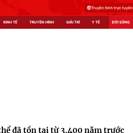
Truyền hình trực tuyến
KINH TẾ
TRUYỀN HÌNH
GIẢI TRÍ
Y TẾ
ĐỜI SỐNG
Pháp luật
Y tế
Truyền hình
Multimedia
Phim VTV
Video
Hậu trường
Shorts video
Nhân vật
Podcast
Khán giả
EMagazine
Giải sao mai
Photo
hể đã tồn tại từ 3.400 năm trước
Infographic