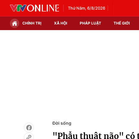
Thứ Năm, 6/8/2026
CHÍNH TRỊ
XÃ HỘI
PHÁP LUẬT
THẾ GIỚI
Chính trị
Xã hội
Thế giới
Kinh tế
Tin tức
Tài chính
Thế giới đó đây
Thị trường
Câu chuyện quốc tế
Góc doanh nghiệp
Dữ liệu và đời sống
Đời sống
"Phẫu thuật não" có t