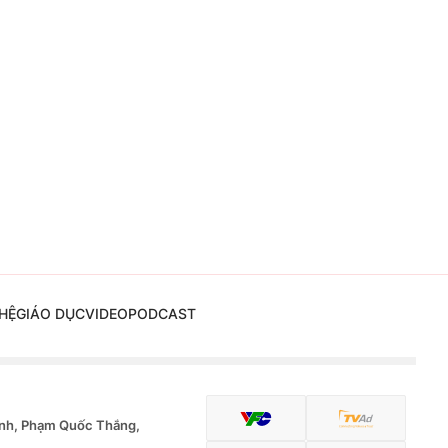
HỆ
GIÁO DỤC
VIDEO
PODCAST
nh, Phạm Quốc Thắng,