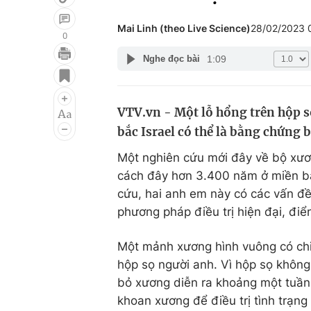
Mai Linh (theo Live Science)
28/02/2023 
0
1:09
Nghe đọc bài
Giải trí
Đời sống
Điện ảnh
Du lịch
VTV.vn - Một lỗ hổng trên hộp s
Âm nhạc
Làm đẹp
bắc Israel có thể là bằng chứng 
Sao
Chất lượng cuộc sốn
Một nghiên cứu mới đây về bộ xươ
cách đây hơn 3.400 năm ở miền bắ
cứu, hai anh em này có các vấn đề
phương pháp điều trị hiện đại, điể
Một mảnh xương hình vuông có chi
hộp sọ người anh. Vì hộp sọ không 
bỏ xương diễn ra khoảng một tuần 
khoan xương để điều trị tình trạn