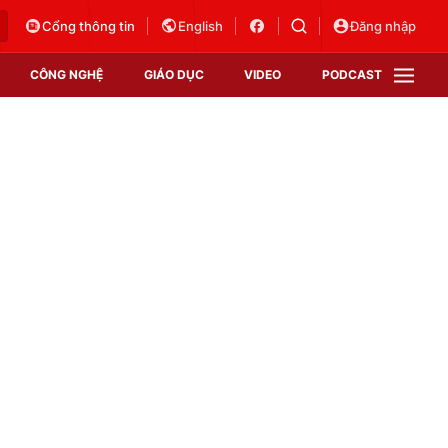
Cổng thông tin
English
Đăng nhập
CÔNG NGHỆ
GIÁO DỤC
VIDEO
PODCAST
VTV Money
VTV Thể thao
VTV Sức khoẻ
Bất động sản
Thị trường 24h
Tấm lòng Việt
Vươn mình bằng AI
VTV4
VTV8
VTV9
Lịch phát sóng
Giao lưu trực tuyến
Sự kiện