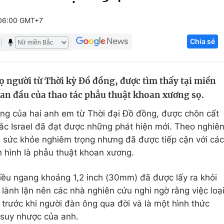
Góc ảnh
06:00 GMT+7
Chia sẻ
Giáo dục
Công nghệ
Tuyển sinh
Hitech Công ng
ọ người từ Thời kỳ Đồ đồng, được tìm thấy tại miền
Học trực tuyến
Sản phẩm
ban đầu của thao tác phẫu thuật khoan xương sọ.
g
Thị trường
ng của hai anh em từ Thời đại Đồ đồng, được chôn cất
Tư vấn
c Israel đã đạt được những phát hiện mới. Theo nghiê
 sức khỏe nghiêm trọng nhưng đã được tiếp cận với các
n hình là phẫu thuật khoan xương.
ều ngang khoảng 1,2 inch (30mm) đã được lấy ra khỏi
lành lặn nên các nhà nghiên cứu nghi ngờ rằng việc loạ
trước khi người đàn ông qua đời và là một hình thức
g suy nhược của anh.