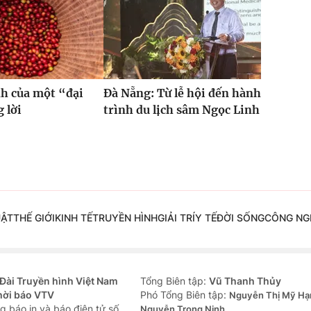
h của một “đại
Đà Nẵng: Từ lễ hội đến hành
 lời
trình du lịch sâm Ngọc Linh
UẬT
THẾ GIỚI
KINH TẾ
TRUYỀN HÌNH
GIẢI TRÍ
Y TẾ
ĐỜI SỐNG
CÔNG NG
Đài Truyền hình Việt Nam
Tổng Biên tập:
Vũ Thanh Thủy
hời báo VTV
Phó Tổng Biên tập:
Nguyễn Thị Mỹ Hạ
g báo in và báo điện tử số
Nguyễn Trọng Ninh