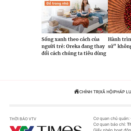
Sống xanh theo cách của
Hành trìn
người trẻ: Oreka đang thay
sứ” không
đổi cách chúng ta tiêu dùng
CHÍNH TRỊ
XÃ HỘI
PHÁP L
Cơ quan chủ quản:
THỜI BÁO VTV
Cơ quan báo chí:
T
Giấy phép hoạt độn