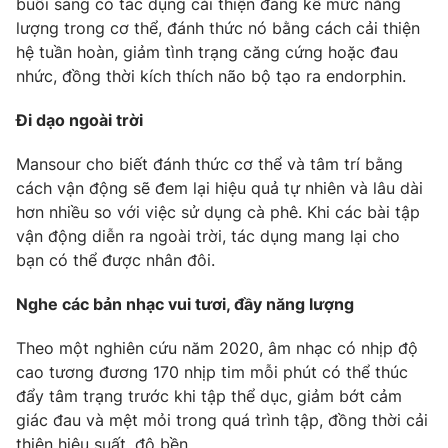
buổi sáng có tác dụng cải thiện đáng kể mức năng
Phim VTV
Giải trí
lượng trong cơ thể, đánh thức nó bằng cách cải thiện
Hậu trường
hệ tuần hoàn, giảm tình trạng căng cứng hoặc đau
Điện ảnh
nhức, đồng thời kích thích não bộ tạo ra endorphin.
Đời sống
Nhân vật
Âm nhạc
Đi dạo ngoài trời
Du lịch
Khán giả
Giáo dục
Sao
Làm đẹp
Mansour cho biết đánh thức cơ thể và tâm trí bằng
Giải sao mai
Tuyển sinh
cách vận động sẽ đem lại hiệu quả tự nhiên và lâu dài
Công nghệ
Chất lượng cuộc sống
hơn nhiều so với việc sử dụng cà phê. Khi các bài tập
Học trực tuyến
vận động diễn ra ngoài trời, tác dụng mang lại cho
Hitech Công nghệ tương lai
Giao lưu trực tuyến
bạn có thể được nhân đôi.
Sản phẩm
Nghe các bản nhạc vui tươi, đầy năng lượng
Lịch phát sóng
Thị trường
Theo một nghiên cứu năm 2020, âm nhạc có nhịp độ
Tư vấn
cao tương đương 170 nhịp tim mỗi phút có thể thúc
Chuyên mục khác
đẩy tâm trạng trước khi tập thể dục, giảm bớt cảm
giác đau và mệt mỏi trong quá trình tập, đồng thời cải
Emagazine
Podcast
thiện hiệu suất, độ bền.