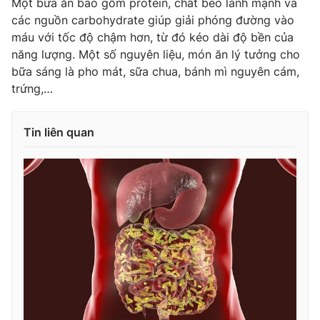
Một bữa ăn bao gồm protein, chất béo lành mạnh và
các nguồn carbohydrate giúp giải phóng đường vào
máu với tốc độ chậm hơn, từ đó kéo dài độ bền của
năng lượng. Một số nguyên liệu, món ăn lý tưởng cho
THỜI BÁO VTV
bữa sáng là pho mát, sữa chua, bánh mì nguyên cám,
trứng,…
Tin liên quan
Theo dõi báo trên
Cơ quan chủ quản:
Đài Truyền hình Việt Nam
Cơ quan báo chí:
Thời báo VTV
Giấy phép hoạt động báo in và báo điện tử số 483/GP-BTTTT
cấp ngày 29/12/2023
Tổng Biên tập:
Vũ Thanh Thủy
Phó Tổng Biên tập:
Nguyễn Thị Mỹ Hạnh, Phạm Quốc Thắng,
Nguyễn Trọng Ninh
Tổng đài VTV:
024.38 355 931 - 024.38 355 932