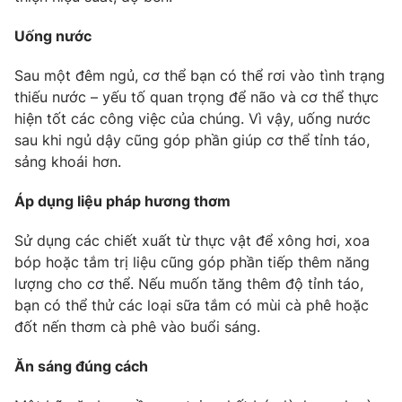
Photo
Infographic
Uống nước
Sau một đêm ngủ, cơ thể bạn có thể rơi vào tình trạng
Video
Shorts video
thiếu nước – yếu tố quan trọng để não và cơ thể thực
hiện tốt các công việc của chúng. Vì vậy, uống nước
VTV Money
VTV Thể thao
sau khi ngủ dậy cũng góp phần giúp cơ thể tỉnh táo,
sảng khoái hơn.
VTV Sức khoẻ
Bất động sản
Áp dụng liệu pháp hương thơm
Thị trường 24h
Tấm lòng Việt
Sử dụng các chiết xuất từ thực vật để xông hơi, xoa
bóp hoặc tắm trị liệu cũng góp phần tiếp thêm năng
lượng cho cơ thể. Nếu muốn tăng thêm độ tỉnh táo,
VTV4
Vươn mình bằng AI
bạn có thể thử các loại sữa tắm có mùi cà phê hoặc
đốt nến thơm cà phê vào buổi sáng.
VTV9
VTV8
Ăn sáng đúng cách
Liên hệ tòa soạn
English