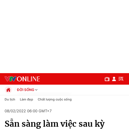
ĐỜI SỐNG
Chính trị
Du lịch
Làm đẹp
Chất lượng cuộc sống
Xã hội
08/02/2022 06:00 GMT+7
Pháp luật
Chuyên mục
Kinh tế
Sẵn sàng làm việc sau kỳ
Thể thao