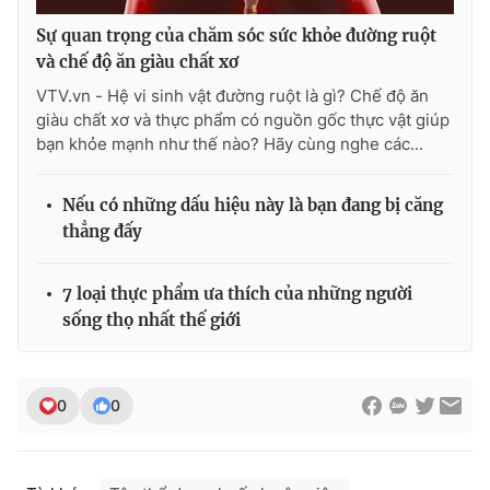
Ðiện thoại Thời báo VTV:
024.66 897 897
Sự quan trọng của chăm sóc sức khỏe đường ruột
Email:
toasoan@vtv.vn
và chế độ ăn giàu chất xơ
Liên hệ quảng cáo:
024-7300.7108
VTV.vn - Hệ vi sinh vật đường ruột là gì? Chế độ ăn
giàu chất xơ và thực phẩm có nguồn gốc thực vật giúp
bạn khỏe mạnh như thế nào? Hãy cùng nghe các...
Nếu có những dấu hiệu này là bạn đang bị căng
thẳng đấy
7 loại thực phẩm ưa thích của những người
sống thọ nhất thế giới
® Cấm sao chép dưới mọi hình thức nếu không có sự chấp
thuận bằng văn bản. Ghi rõ nguồn VTV.vn khi phát hành lại
0
0
thông tin từ website này.