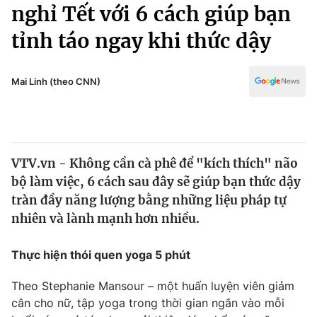
Chính trị
nghỉ Tết với 6 cách giúp bạn
Truyền hình
tỉnh táo ngay khi thức dậy
Văn hóa - Giải trí
Xã hội
Y tế
Đời sống
Mai Linh (theo CNN)
Pháp luật
Công nghệ
Giáo dục
Y tế
VTV.vn - Không cần cà phê để "kích thích" não
Thế giới
bộ làm việc, 6 cách sau đây sẽ giúp bạn thức dậy
Tin tức
tràn đầy năng lượng bằng những liệu pháp tự
Kinh tế
nhiên và lành mạnh hơn nhiều.
Thế giới đó đây
Tài chính
Dữ liệu và đời sống
Câu chuyện quốc tế
Thực hiện thói quen yoga 5 phút
Thị trường
Theo Stephanie Mansour – một huấn luyện viên giảm
Truyền hình
Góc doanh nghiệp
cân cho nữ, tập yoga trong thời gian ngắn vào mỗi