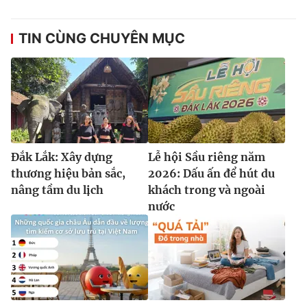
Ðiện thoại Thời báo VTV:
024.66 897 897
Email:
toasoan@vtv.vn
TIN CÙNG CHUYÊN MỤC
Liên hệ quảng cáo:
024-7300.7108
Đắk Lắk: Xây dựng
Lễ hội Sầu riêng năm
thương hiệu bản sắc,
2026: Dấu ấn để hút du
nâng tầm du lịch
khách trong và ngoài
nước
® Cấm sao chép dưới mọi hình thức nếu không có sự chấp
thuận bằng văn bản. Ghi rõ nguồn VTV.vn khi phát hành lại
thông tin từ website này.