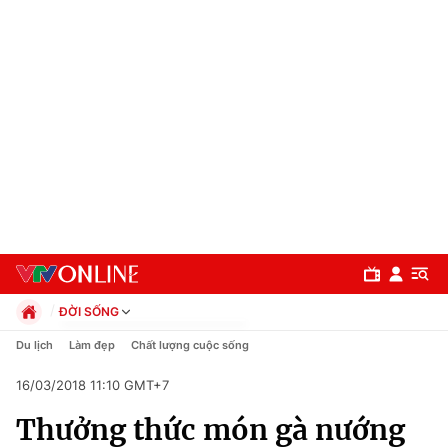
ĐỜI SỐNG
Chính trị
Du lịch
Làm đẹp
Chất lượng cuộc sống
Xã hội
16/03/2018 11:10 GMT+7
Pháp luật
Chuyên mục
Kinh tế
Thưởng thức món gà nướng
Thể thao