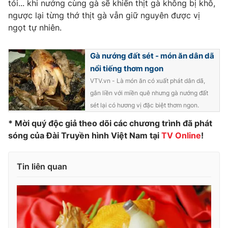
Phim VTV
tỏi... khi nướng cùng gà sẽ khiến thịt gà không bị khô,
Giải trí
ngược lại từng thớ thịt gà vẫn giữ nguyên được vị
Hậu trường
ngọt tự nhiên.
Điện ảnh
Đời sống
Nhân vật
Âm nhạc
Gà nướng đất sét - món ăn dân dã
Du lịch
Khán giả
nổi tiếng thơm ngon
Giáo dục
Sao
Làm đẹp
VTV.vn - Là món ăn có xuất phát dân dã,
Giải sao mai
Tuyển sinh
gắn liền với miền quê nhưng gà nướng đất
Công nghệ
Chất lượng cuộc sống
sét lại có hương vị đặc biệt thơm ngon.
Học trực tuyến
Hitech Công nghệ tương lai
* Mời quý độc giả theo dõi các chương trình đã phát
Giao lưu trực tuyến
sóng của Đài Truyền hình Việt Nam tại
TV Online
!
Sản phẩm
Lịch phát sóng
Thị trường
Tin liên quan
Tư vấn
Chuyên mục khác
Emagazine
Podcast