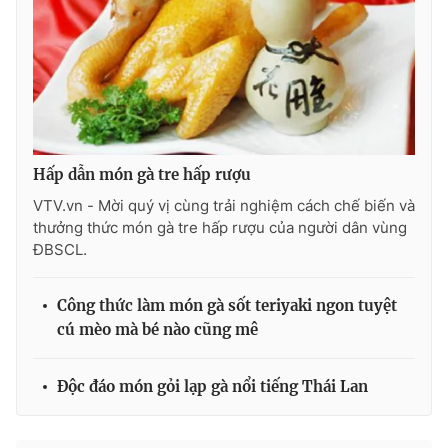
Photo
Infographic
Video
Shorts video
VTV Money
VTV Thể thao
Hấp dẫn món gà tre hấp rượu
VTV.vn - Mời quý vị cùng trải nghiệm cách chế biến và
VTV Sức khoẻ
Bất động sản
thưởng thức món gà tre hấp rượu của người dân vùng
ĐBSCL.
Thị trường 24h
Tấm lòng Việt
Công thức làm món gà sốt teriyaki ngon tuyệt
VTV4
Vươn mình bằng AI
cú mèo mà bé nào cũng mê
VTV9
VTV8
Độc đáo món gỏi lạp gà nổi tiếng Thái Lan
Liên hệ tòa soạn
English