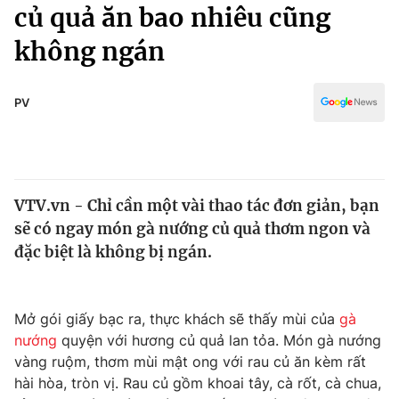
Chính trị
củ quả ăn bao nhiêu cũng
Truyền hình
không ngán
Văn hóa - Giải trí
Xã hội
Y tế
Đời sống
PV
Pháp luật
Công nghệ
Giáo dục
Y tế
VTV.vn - Chỉ cần một vài thao tác đơn giản, bạn
Thế giới
sẽ có ngay món gà nướng củ quả thơm ngon và
Tin tức
đặc biệt là không bị ngán.
Kinh tế
Thế giới đó đây
Tài chính
Dữ liệu và đời sống
Mở gói giấy bạc ra, thực khách sẽ thấy mùi của
gà
Câu chuyện quốc tế
Thị trường
nướng
quyện với hương củ quả lan tỏa. Món gà nướng
vàng ruộm, thơm mùi mật ong với rau củ ăn kèm rất
Truyền hình
Góc doanh nghiệp
hài hòa, tròn vị. Rau củ gồm khoai tây, cà rốt, cà chua,