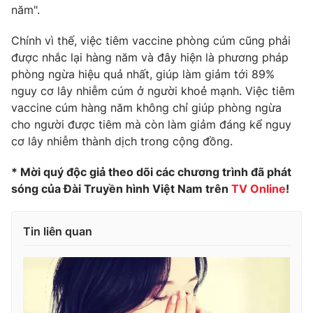
năm".
Photo
Infographic
Chính vì thế, việc tiêm vaccine phòng cúm cũng phải
được nhắc lại hàng năm và đây hiện là phương pháp
Video
Shorts video
phòng ngừa hiệu quả nhất, giúp làm giảm tới 89%
nguy cơ lây nhiễm cúm ở người khoẻ mạnh. Việc tiêm
VTV Money
VTV Thể thao
vaccine cúm hàng năm không chỉ giúp phòng ngừa
cho người được tiêm mà còn làm giảm đáng kể nguy
cơ lây nhiễm thành dịch trong cộng đồng.
VTV Sức khoẻ
Bất động sản
* Mời quý độc giả theo dõi các chương trình đã phát
Thị trường 24h
Tấm lòng Việt
sóng của Đài Truyền hình Việt Nam trên
TV Online
!
VTV4
Vươn mình bằng AI
Tin liên quan
VTV9
VTV8
Liên hệ tòa soạn
English