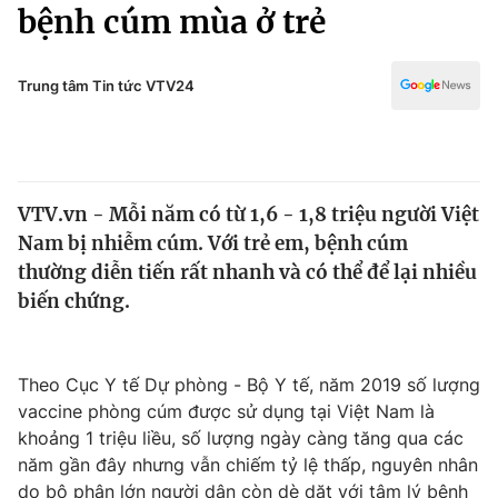
Chính trị
bệnh cúm mùa ở trẻ
Truyền hình
Văn hóa - Giải trí
Xã hội
Y tế
Trung tâm Tin tức VTV24
Đời sống
Pháp luật
Công nghệ
Giáo dục
Y tế
VTV.vn - Mỗi năm có từ 1,6 - 1,8 triệu người Việt
Nam bị nhiễm cúm. Với trẻ em, bệnh cúm
Thế giới
thường diễn tiến rất nhanh và có thể để lại nhiều
biến chứng.
Tin tức
Kinh tế
Thế giới đó đây
Tài chính
Theo Cục Y tế Dự phòng - Bộ Y tế, năm 2019 số lượng
Dữ liệu và đời sống
Câu chuyện quốc tế
vaccine phòng cúm được sử dụng tại Việt Nam là
Thị trường
khoảng 1 triệu liều, số lượng ngày càng tăng qua các
Truyền hình
Góc doanh nghiệp
năm gần đây nhưng vẫn chiếm tỷ lệ thấp, nguyên nhân
do bộ phận lớn người dân còn dè dặt với tâm lý bệnh