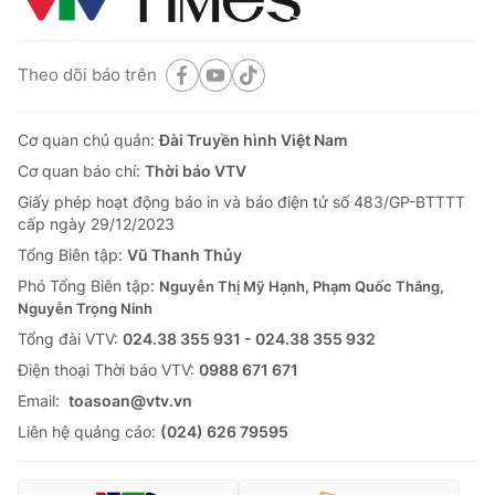
Theo dõi báo trên
Cơ quan chủ quản:
Đài Truyền hình Việt Nam
Cơ quan báo chí:
Thời báo VTV
Giấy phép hoạt động báo in và báo điện tử số 483/GP-BTTTT
cấp ngày 29/12/2023
Tổng Biên tập:
Vũ Thanh Thủy
Phó Tổng Biên tập:
Nguyễn Thị Mỹ Hạnh, Phạm Quốc Thắng,
Nguyễn Trọng Ninh
Tổng đài VTV:
024.38 355 931 - 024.38 355 932
Ðiện thoại Thời báo VTV:
0988 671 671
Email:
toasoan@vtv.vn
Liên hệ quảng cáo:
(024) 626 79595