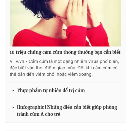
THỜI BÁO VTV
10 triệu chứng cảm cúm thông thường bạn cần biết
Theo dõi báo trên
VTV.vn - Cảm cúm là một dạng nhiễm virus phổ biến,
đặc biệt vào thời điểm giao mùa. Đôi khi cảm cúm có
Cơ quan chủ quản:
Đài Truyền hình Việt Nam
thể dẫn đến viêm phổi hoặc viêm xoang.
Cơ quan báo chí:
Thời báo VTV
Giấy phép hoạt động báo in và báo điện tử số 483/GP-BTTTT
Thực phẩm tự nhiên để trị cúm
cấp ngày 29/12/2023
Tổng Biên tập:
Vũ Thanh Thủy
[Infographic] Những điều cần biết giúp phòng
Phó Tổng Biên tập:
Nguyễn Thị Mỹ Hạnh, Phạm Quốc Thắng,
tránh cúm A cho trẻ
Nguyễn Trọng Ninh
Tổng đài VTV:
024.38 355 931 - 024.38 355 932