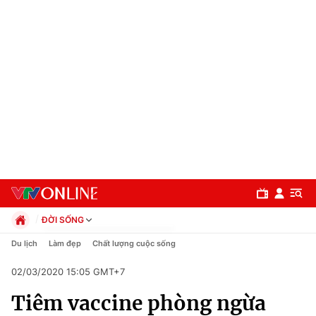
ĐỜI SỐNG
Chính trị
Du lịch
Làm đẹp
Chất lượng cuộc sống
Xã hội
02/03/2020 15:05 GMT+7
Pháp luật
Chuyên mục
Kinh tế
Tiêm vaccine phòng ngừa
Thể thao