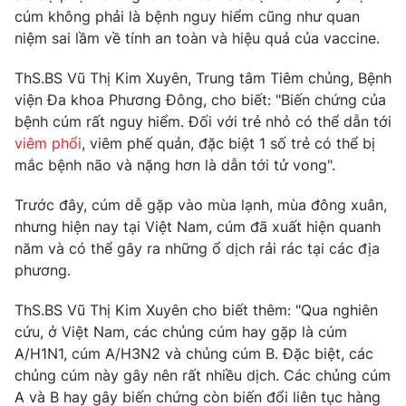
Phim VTV
cúm không phải là bệnh nguy hiểm cũng như quan
Giải trí
niệm sai lầm về tính an toàn và hiệu quả của vaccine.
Hậu trường
Điện ảnh
Đời sống
Nhân vật
ThS.BS Vũ Thị Kim Xuyên, Trung tâm Tiêm chủng, Bệnh
Âm nhạc
viện Đa khoa Phương Đông, cho biết: "Biến chứng của
Du lịch
Khán giả
bệnh cúm rất nguy hiểm. Đối với trẻ nhỏ có thể dẫn tới
Giáo dục
Sao
viêm phổi
, viêm phế quản, đặc biệt 1 số trẻ có thể bị
Làm đẹp
Giải sao mai
Tuyển sinh
mắc bệnh não và nặng hơn là dẫn tới tử vong".
Công nghệ
Chất lượng cuộc sống
Học trực tuyến
Trước đây, cúm dễ gặp vào mùa lạnh, mùa đông xuân,
Hitech Công nghệ tương lai
nhưng hiện nay tại Việt Nam, cúm đã xuất hiện quanh
Giao lưu trực tuyến
năm và có thể gây ra những ổ dịch rải rác tại các địa
Sản phẩm
phương.
Lịch phát sóng
Thị trường
ThS.BS Vũ Thị Kim Xuyên cho biết thêm: "Qua nghiên
Tư vấn
cứu, ở Việt Nam, các chủng cúm hay gặp là cúm
Chuyên mục khác
A/H1N1, cúm A/H3N2 và chủng cúm B. Đặc biệt, các
chủng cúm này gây nên rất nhiều dịch. Các chủng cúm
Emagazine
Podcast
A và B hay gây biến chứng còn biến đổi liên tục hàng