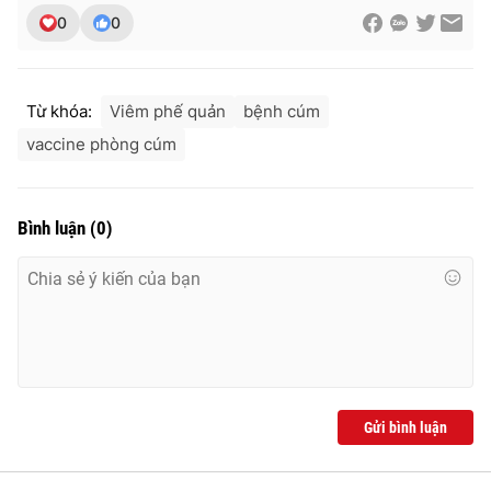
Ðiện thoại Thời báo VTV:
024.66 897 897
0
0
Email:
toasoan@vtv.vn
Liên hệ quảng cáo:
024-7300.7108
Từ khóa:
Viêm phế quản
bệnh cúm
vaccine phòng cúm
Bình luận
(
0
)
® Cấm sao chép dưới mọi hình thức nếu không có sự chấp
thuận bằng văn bản. Ghi rõ nguồn VTV.vn khi phát hành lại
thông tin từ website này.
Gửi bình luận