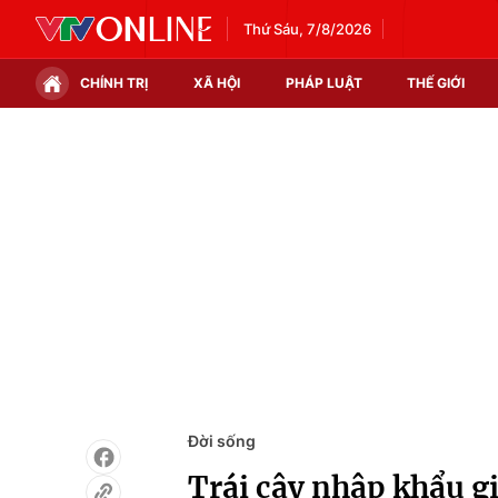
Thứ Sáu, 7/8/2026
CHÍNH TRỊ
XÃ HỘI
PHÁP LUẬT
THẾ GIỚI
Chính trị
Xã hội
Thế giới
Kinh tế
Tin tức
Tài chính
Thế giới đó đây
Thị trường
Câu chuyện quốc tế
Góc doanh nghiệp
Dữ liệu và đời sống
Đời sống
Trái cây nhập khẩu g