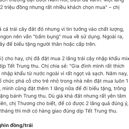
2 triệu đồng nhưng rất nhiều khách chọn mua" – chị
 cả trái cây đắt đỏ nhưng vì tin tưởng vào chất lượng,
i ngon nên vẫn "bấm bụng" mua về sử dụng. Ngoài ra,
cây để biếu tặng người thân hoặc cấp trên.
) cho hay, chị đã đặt mua 2 lãng trái cây nhập khẩu mi
ịp Tết Trung thu. Chị chia sẻ: "Gia đình mình rất thích
uả nhập khẩu từ nước ngoài vì rất ngọt và sạch. Năm nay,
 chức phá cỗ cho trẻ nhỏ trong nhà nên đặt mua luôn 1
 mình cũng đặt thêm 1 lãng nữa để đi biếu tặng, trông
 tặng bánh Trung thu. Dù giá khá đắt nhưng rất yên tâm
iên, chị Thương cho biết, để có được 2 lãng quả đúng ý,
 tháng thì mới có hàng giao đúng dịp Tết Trung thu.
ghìn đồng/trái