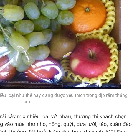
iều loại như thế này đang được yêu thích trong dịp rằm tháng
Tám
ái cây mix nhiều loại với nhau, thường thì khách chọn
ng vào mùa như nho, hồng, quýt, dưa lưới, táo, xuân đào
hách thường đặt bưởi Năm Roi, bưởi da xanh. Một lãng