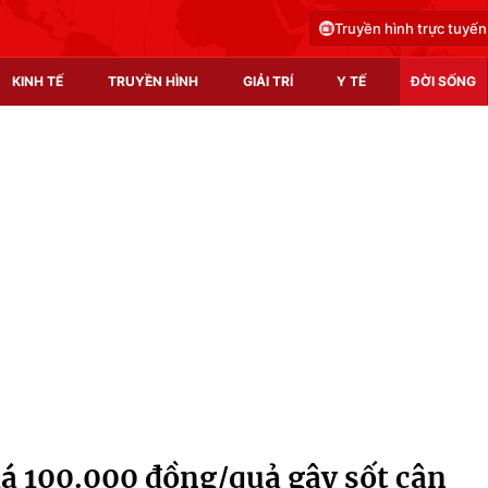
Truyền hình trực tuyến
KINH TẾ
TRUYỀN HÌNH
GIẢI TRÍ
Y TẾ
ĐỜI SỐNG
Pháp luật
Y tế
Truyền hình
Multimedia
Phim VTV
Video
Hậu trường
Shorts video
Nhân vật
Podcast
Khán giả
EMagazine
Giải sao mai
Photo
iá 100.000 đồng/quả gây sốt cận
Infographic