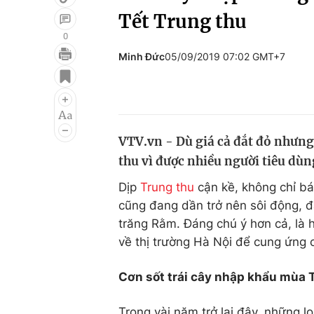
Tết Trung thu
0
Minh Đức
05/09/2019 07:02 GMT+7
Giải trí
Đời sống
Điện ảnh
Du lịch
Âm nhạc
Làm đẹp
VTV.vn - Dù giá cả đắt đỏ nhưng
Sao
Chất lượng cuộc sốn
thu vì được nhiều người tiêu dùn
Dịp
Trung thu
cận kề, không chỉ b
cũng đang dần trở nên sôi động, đ
trăng Rằm. Đáng chú ý hơn cả, là 
về thị trường Hà Nội để cung ứng 
Cơn sốt trái cây nhập khẩu mùa 
Trong vài năm trở lại đây, những 