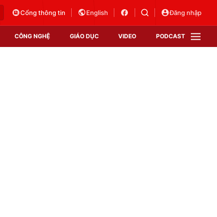
Cổng thông tin
English
Đăng nhập
CÔNG NGHỆ
GIÁO DỤC
VIDEO
PODCAST
VTV Money
VTV Thể thao
VTV Sức khoẻ
Bất động sản
Thị trường 24h
Tấm lòng Việt
Vươn mình bằng AI
VTV4
VTV8
VTV9
Lịch phát sóng
Giao lưu trực tuyến
Sự kiện