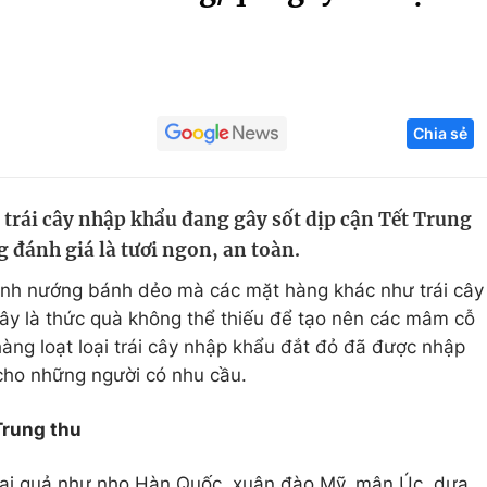
Góc ảnh
Giáo dục
Công nghệ
Chia sẻ
Tuyển sinh
Hitech Công ng
Học trực tuyến
Sản phẩm
 trái cây nhập khẩu đang gây sốt dịp cận Tết Trung
g
Thị trường
g đánh giá là tươi ngon, an toàn.
Tư vấn
ánh nướng bánh dẻo mà các mặt hàng khác như trái cây
ây là thức quà không thể thiếu để tạo nên các mâm cỗ
hàng loạt loại trái cây nhập khẩu đắt đỏ đã được nhập
cho những người có nhu cầu.
Trung thu
loại quả như nho Hàn Quốc, xuân đào Mỹ, mận Úc, dưa