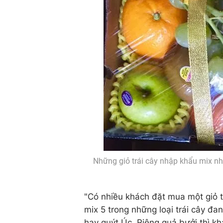
Những giỏ trái cây nhập khẩu mix nh
"Có nhiều khách đặt mua một giỏ tr
mix 5 trong những loại trái cây đa
hay quýt Úc. Riêng quả bưởi thì k