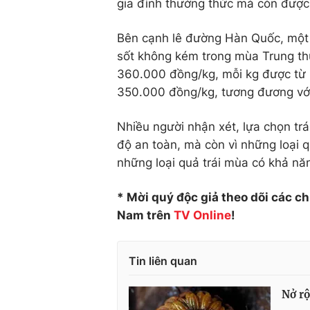
gia đình thưởng thức mà còn được
Bên cạnh lê đường Hàn Quốc, một s
sốt không kém trong mùa Trung t
360.000 đồng/kg, mỗi kg được từ 
350.000 đồng/kg, tương đương với 
Nhiều người nhận xét, lựa chọn tr
độ an toàn, mà còn vì những loại
những loại quả trái mùa có khả nă
* Mời quý độc giả theo dõi các c
Nam trên
TV Online
!
Tin liên quan
Nở rộ