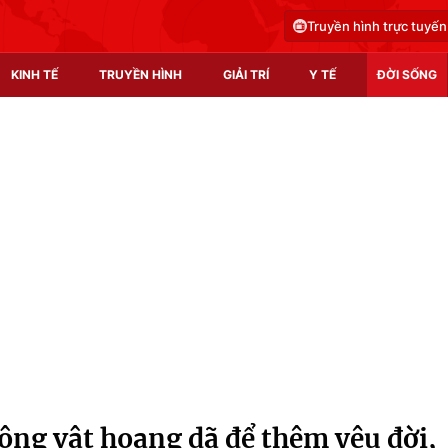
Truyền hình trực tuyến
KINH TẾ
TRUYỀN HÌNH
GIẢI TRÍ
Y TẾ
ĐỜI SỐNG
Pháp luật
Y tế
Truyền hình
Multimedia
Phim VTV
Video
Hậu trường
Shorts video
Nhân vật
Podcast
Khán giả
EMagazine
Giải sao mai
Photo
ộng vật hoang dã để thêm yêu đời,
Infographic