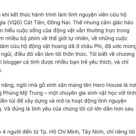
u khi kết thúc hành trình làm tình nguyện viên cứu hộ
gia (VQG) Cát Tiên, Đồng Nai. Thế nhưng cảm giác háo
ìm hiểu cuộc sống của động vật vẫn thường trực trong
xem nhiều bộ phim về thế giới tự nhiên, về những cuộc
g tâm cứu hộ động vật hoang dã ở châu Phi, đã ước mon
ngủi, điều đó vẫn làm tôi thổn thức. Tôi biết về chương
l blogger cá tính được nhiều bạn trẻ yêu thích, và chỉ
.
 nắng, ngôi nhà gỗ xinh xắn mang tên Hero House là nơ
g Phùng Mỹ Trung – một chuyên gia sinh vật học với tình
 tiền túi để xây dựng và mở ra hoạt động tình nguyện
g. Và đúng là tình yêu của chúng tôi cứ lớn dần hơn sau
4 người đến từ Tp. Hồ Chí Minh, Tây Ninh, chỉ riêng tôi