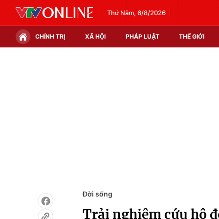
Thứ Năm, 6/8/2026
CHÍNH TRỊ
XÃ HỘI
PHÁP LUẬT
THẾ GIỚI
Chính trị
Xã hội
Thế giới
Kinh tế
Tin tức
Tài chính
Thế giới đó đây
Thị trường
Câu chuyện quốc tế
Góc doanh nghiệp
Dữ liệu và đời sống
Đời sống
Trải nghiệm cứu hộ đ