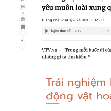
yêu muôn loài xung 
0
Giang Châu
23/01/2024 06:00 GMT+7
Giải trí
Đời sống
5:05
Nghe đọc bài
Điện ảnh
Du lịch
Âm nhạc
Làm đẹp
VTV.vn - "Trong mỗi bước đi cùn
Sao
Chất lượng cuộc sốn
những gì ta tìm kiếm.”