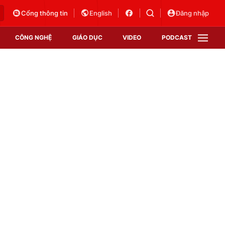
Cổng thông tin
English
Đăng nhập
CÔNG NGHỆ
GIÁO DỤC
VIDEO
PODCAST
VTV Money
VTV Thể thao
VTV Sức khoẻ
Bất động sản
Thị trường 24h
Tấm lòng Việt
Vươn mình bằng AI
VTV4
VTV8
VTV9
Lịch phát sóng
Giao lưu trực tuyến
Sự kiện