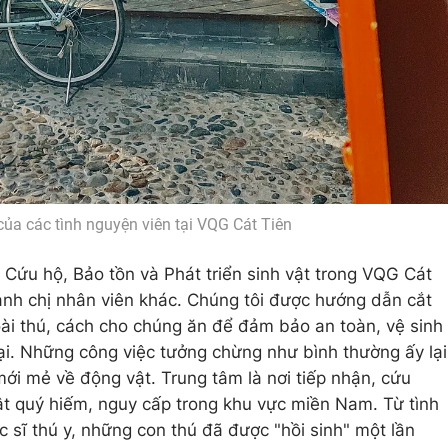
ủa các tình nguyện viên tại VQG Cát Tiên
 Cứu hộ, Bảo tồn và Phát triển sinh vật trong VQG Cát
anh chị nhân viên khác. Chúng tôi được hướng dẫn cắt
oài thú, cách cho chúng ăn để đảm bảo an toàn, vệ sinh
ại. Những công việc tưởng chừng như bình thường ấy lại
mới mẻ về động vật. Trung tâm là nơi tiếp nhận, cứu
vật quý hiếm, nguy cấp trong khu vực miền Nam. Từ tình
 sĩ thú y, những con thú đã được "hồi sinh" một lần