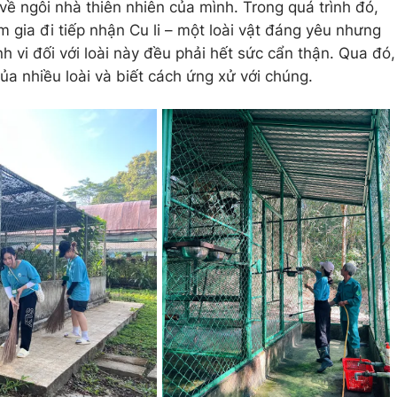
về ngôi nhà thiên nhiên của mình. Trong quá trình đó,
 gia đi tiếp nhận Cu li – một loài vật đáng yêu nhưng
h vi đối với loài này đều phải hết sức cẩn thận. Qua đó,
của nhiều loài và biết cách ứng xử với chúng.