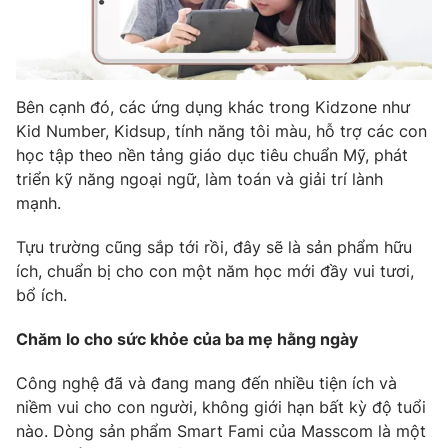
Email:
toasoan@vtv.vn
Liên hệ quảng cáo:
024-7300.7108
Bên cạnh đó, các ứng dụng khác trong Kidzone như
Kid Number, Kidsup, tính năng tôi màu, hỗ trợ các con
học tập theo nền tảng giáo dục tiêu chuẩn Mỹ, phát
triển kỹ năng ngoại ngữ, làm toán và giải trí lành
mạnh.
Tựu trường cũng sắp tới rồi, đây sẽ là sản phẩm hữu
ích, chuẩn bị cho con một năm học mới đầy vui tươi,
bổ ích.
® Cấm sao chép dưới mọi hình thức nếu không có sự chấp
thuận bằng văn bản. Ghi rõ nguồn VTV.vn khi phát hành lại
Chăm lo cho sức khỏe của ba mẹ hằng ngày
thông tin từ website này.
Công nghệ đã và đang mang đến nhiều tiện ích và
niềm vui cho con người, không giới hạn bất kỳ độ tuổi
nào. Dòng sản phẩm Smart Fami của Masscom là một