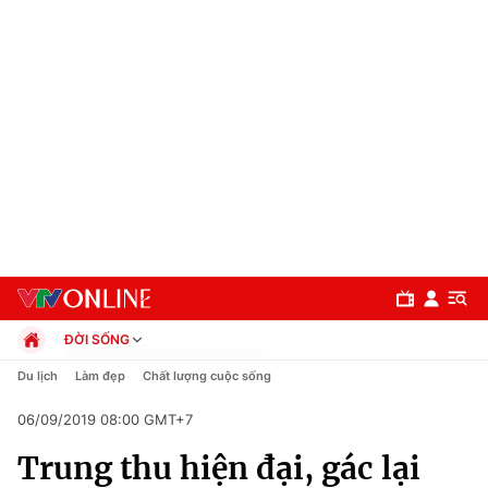
ĐỜI SỐNG
Chính trị
Du lịch
Làm đẹp
Chất lượng cuộc sống
Xã hội
06/09/2019 08:00 GMT+7
Pháp luật
Chuyên mục
Kinh tế
Trung thu hiện đại, gác lại
Thể thao