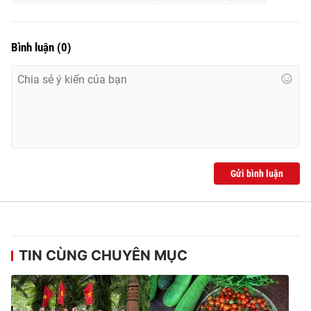
Bình luận
(
0
)
Gửi bình luận
TIN CÙNG CHUYÊN MỤC