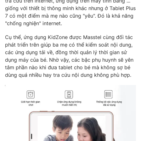
tra cứu trên internet, ứng dụng trên máy tính bảng ...
giống với thiết bị thông minh khác nhưng ở Tablet Plus
7 có một điểm mà mẹ nào cũng "yêu". Đó là khả năng
"chống nghiện" internet.
THỜI BÁO VTV
Cụ thể, ứng dụng KidZone được Masstel cùng đối tác
phát triển trên giúp ba mẹ có thể kiểm soát nội dung,
Theo dõi báo trên
các ứng dụng tải về, đồng thời quản lý thời gian sử
dụng máy của bé. Nhờ vậy, các bậc phụ huynh sẽ yên
tâm phần nào khi đưa tablet cho bé mà không sợ bé
Cơ quan chủ quản:
Đài Truyền hình Việt Nam
dùng quá nhiều hay tra cứu nội dung không phù hợp.
Cơ quan báo chí:
Thời báo VTV
Giấy phép hoạt động báo in và báo điện tử số 483/GP-BTTTT
cấp ngày 29/12/2023
Tổng Biên tập:
Vũ Thanh Thủy
Phó Tổng Biên tập:
Nguyễn Thị Mỹ Hạnh, Phạm Quốc Thắng,
Nguyễn Trọng Ninh
Tổng đài VTV:
024.38 355 931 - 024.38 355 932
Ðiện thoại Thời báo VTV:
024.66 897 897