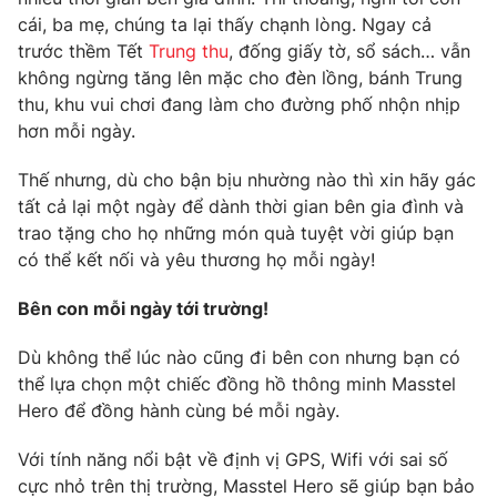
Phim VTV
Giải trí
cái, ba mẹ, chúng ta lại thấy chạnh lòng. Ngay cả
Hậu trường
trước thềm Tết
Trung thu
, đống giấy tờ, sổ sách… vẫn
Điện ảnh
không ngừng tăng lên mặc cho đèn lồng, bánh Trung
Đời sống
Nhân vật
thu, khu vui chơi đang làm cho đường phố nhộn nhịp
Âm nhạc
hơn mỗi ngày.
Du lịch
Khán giả
Giáo dục
Sao
Làm đẹp
Thế nhưng, dù cho bận bịu nhường nào thì xin hãy gác
Giải sao mai
Tuyển sinh
tất cả lại một ngày để dành thời gian bên gia đình và
Công nghệ
Chất lượng cuộc sống
trao tặng cho họ những món quà tuyệt vời giúp bạn
Học trực tuyến
có thể kết nối và yêu thương họ mỗi ngày!
Hitech Công nghệ tương lai
Giao lưu trực tuyến
Sản phẩm
Bên con mỗi ngày tới trường!
Lịch phát sóng
Thị trường
Dù không thể lúc nào cũng đi bên con nhưng bạn có
thể lựa chọn một chiếc đồng hồ thông minh Masstel
Tư vấn
Hero để đồng hành cùng bé mỗi ngày.
Chuyên mục khác
Với tính năng nổi bật về định vị GPS, Wifi với sai số
Emagazine
Podcast
cực nhỏ trên thị trường, Masstel Hero sẽ giúp bạn bảo