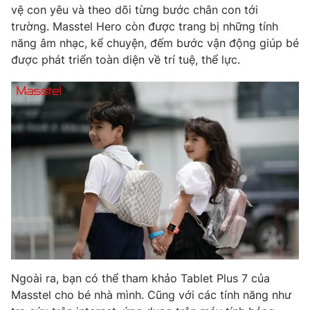
vệ con yêu và theo dõi từng bước chân con tới
Photo
Infographic
trường. Masstel Hero còn được trang bị những tính
năng âm nhạc, kể chuyện, đếm bước vận động giúp bé
được phát triển toàn diện về trí tuệ, thể lực.
Video
Shorts video
VTV Money
VTV Thể thao
VTV Sức khoẻ
Bất động sản
Thị trường 24h
Tấm lòng Việt
VTV4
Vươn mình bằng AI
VTV9
VTV8
Ngoài ra, bạn có thể tham khảo Tablet Plus 7 của
Masstel cho bé nhà mình. Cũng với các tính năng như
Liên hệ tòa soạn
English