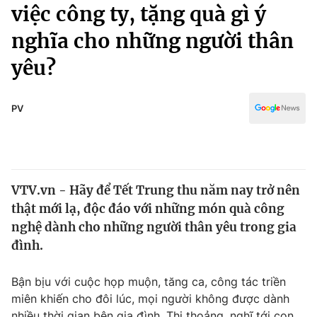
Chính trị
việc công ty, tặng quà gì ý
Truyền hình
nghĩa cho những người thân
Văn hóa - Giải trí
Xã hội
Y tế
yêu?
Đời sống
Pháp luật
Công nghệ
Giáo dục
PV
Y tế
Thế giới
VTV.vn - Hãy để Tết Trung thu năm nay trở nên
Tin tức
thật mới lạ, độc đáo với những món quà công
Kinh tế
Thế giới đó đây
nghệ dành cho những người thân yêu trong gia
Tài chính
đình.
Dữ liệu và đời sống
Câu chuyện quốc tế
Thị trường
Bận bịu với cuộc họp muộn, tăng ca, công tác triền
Truyền hình
Góc doanh nghiệp
miên khiến cho đôi lúc, mọi người không được dành
nhiều thời gian bên gia đình. Thi thoảng, nghĩ tới con