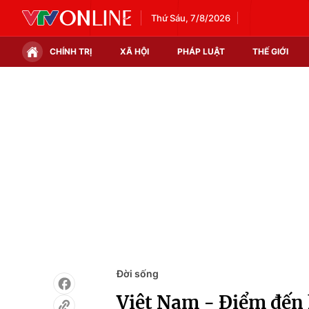
Thứ Sáu, 7/8/2026
CHÍNH TRỊ
XÃ HỘI
PHÁP LUẬT
THẾ GIỚI
Chính trị
Xã hội
Thế giới
Kinh tế
Tin tức
Tài chính
Thế giới đó đây
Thị trường
Câu chuyện quốc tế
Góc doanh nghiệp
Dữ liệu và đời sống
Đời sống
Việt Nam - Điểm đến 