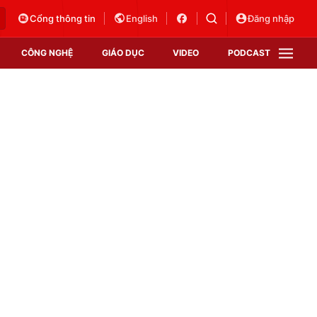
Cổng thông tin
English
Đăng nhập
CÔNG NGHỆ
GIÁO DỤC
VIDEO
PODCAST
VTV Money
VTV Thể thao
VTV Sức khoẻ
Bất động sản
Thị trường 24h
Tấm lòng Việt
Vươn mình bằng AI
VTV4
VTV8
VTV9
Lịch phát sóng
Giao lưu trực tuyến
Sự kiện