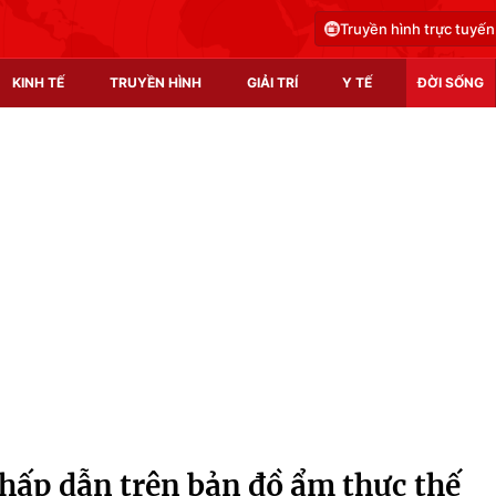
Truyền hình trực tuyến
KINH TẾ
TRUYỀN HÌNH
GIẢI TRÍ
Y TẾ
ĐỜI SỐNG
Pháp luật
Y tế
Truyền hình
Multimedia
Phim VTV
Video
Hậu trường
Shorts video
Nhân vật
Podcast
Khán giả
EMagazine
Giải sao mai
Photo
hấp dẫn trên bản đồ ẩm thực thế
Infographic