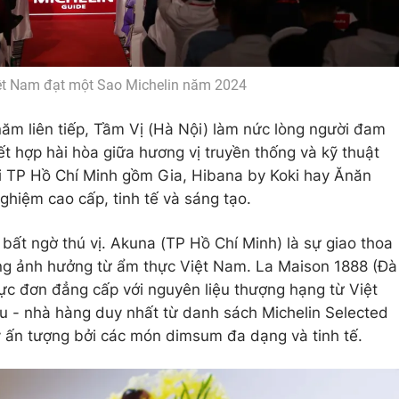
ệt Nam đạt một Sao Michelin năm 2024
ăm liên tiếp, Tầm Vị (Hà Nội) làm nức lòng người đam
t hợp hài hòa giữa hương vị truyền thống và kỹ thuật
ại TP Hồ Chí Minh gồm Gia, Hibana by Koki hay Ănăn
hiệm cao cấp, tinh tế và sáng tạo.
 bất ngờ thú vị. Akuna (TP Hồ Chí Minh) là sự giao thoa
ng ảnh hưởng từ ẩm thực Việt Nam. La Maison 1888 (Đà
hực đơn đẳng cấp với nguyên liệu thượng hạng từ Việt
u - nhà hàng duy nhất từ danh sách Michelin Selected
y ấn tượng bởi các món dimsum đa dạng và tinh tế.