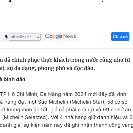
Góc ảnh
Giáo dục
Công nghệ
Chia sẻ
Tuyển sinh
Hitech Công ng
Học trực tuyến
Sản phẩm
u đã chinh phục thực khách trong nước cũng như từ
g
Thị trường
 vị, sự đa dạng, phong phú và độc đáo.
Tư vấn
à bình dân
 TP Hồ Chí Minh, Đà Nẵng năm 2024 mới đây đã vinh
 hàng đạt một Sao Michelin (Michelin Star), 58 cơ sở
ất lượng món ăn tốt, giá cả phải chăng) và 99 cơ sở ăn
 (Michelin Selected). Với 4 nhà hàng giữ danh hiệu và 3
n danh giá, sự kiện năm nay đã ghi nhận thành công van