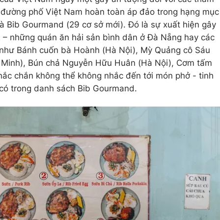
ực đường phố Việt Nam hoàn toàn áp đảo trong hạng mục
và Bib Gourmand (29 cơ sở mới). Đó là sự xuất hiện gây
 – những quán ăn hải sản bình dân ở Đà Nẵng hay các
c như Bánh cuốn bà Hoành (Hà Nội), Mỳ Quảng cô Sáu
í Minh), Bún chả Nguyễn Hữu Huân (Hà Nội), Cơm tấm
hắc chắn không thể không nhắc đến tới món phở - tinh
 có trong danh sách Bib Gourmand.