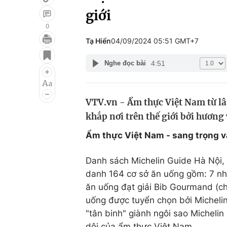
giới
0
Tạ Hiển
04/09/2024 05:51 GMT+7
Giải trí
Đời sống
4:51
Nghe đọc bài
Điện ảnh
Du lịch
Âm nhạc
Làm đẹp
VTV.vn - Ẩm thực Việt Nam từ lâ
Sao
Chất lượng cuộc sốn
khắp nơi trên thế giới bởi hương
Ẩm thực Việt Nam - sang trọng v
Danh sách Michelin Guide Hà Nội,
danh 164 cơ sở ăn uống gồm: 7 nhà
ăn uống đạt giải Bib Gourmand (ch
uống được tuyển chọn bởi Michelin
"tân binh" giành ngôi sao Micheli
dội của ẩm thực Việt Nam.