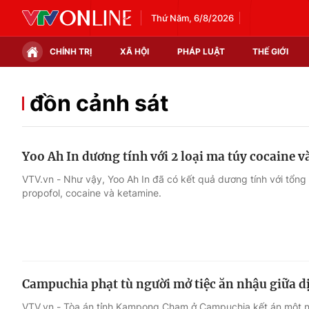
Thứ Năm, 6/8/2026
CHÍNH TRỊ
XÃ HỘI
PHÁP LUẬT
THẾ GIỚI
Chính trị
Xã hội
đồn cảnh sát
Thế giới
Kinh tế
Yoo Ah In dương tính với 2 loại ma túy cocaine 
Tin tức
Tài chính
VTV.vn - Như vậy, Yoo Ah In đã có kết quả dương tính với tổng
propofol, cocaine và ketamine.
Thế giới đó đây
Thị trường
Câu chuyện quốc tế
Góc doanh nghiệp
Dữ liệu và đời sống
Campuchia phạt tù người mở tiệc ăn nhậu giữa 
VTV.vn - Tòa án tỉnh Kampong Cham ở Campuchia kết án một nă