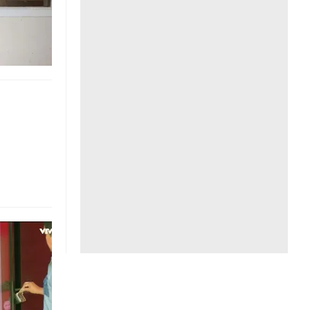
Liên hệ toà soạn
hệ tương lai