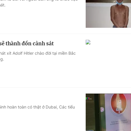
át.
Góc ảnh
Giáo dục
Công nghệ
Tuyển sinh
Hitech Công ng
 sẽ thành đồn cảnh sát
Học trực tuyến
Sản phẩm
t xít Adolf Hitler chào đời tại miền Bắc
ng.
g
Thị trường
Tư vấn
ình hoàn toàn có thật ở Dubai, Các tiểu