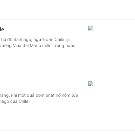
le
ủ đô Santiago, người dân Chile lại
ỉ dưỡng Vina del Mar ở miền Trung nước
g nặng, khi một quả bom phát nổ hôm 8/9
iago của Chile.