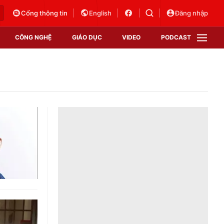
Cổng thông tin
English
Đăng nhập
CÔNG NGHỆ
GIÁO DỤC
VIDEO
PODCAST
VTV Money
VTV Thể thao
VTV Sức khoẻ
Bất động sản
Thị trường 24h
Tấm lòng Việt
Vươn mình bằng AI
VTV4
VTV8
VTV9
Lịch phát sóng
Giao lưu trực tuyến
Sự kiện