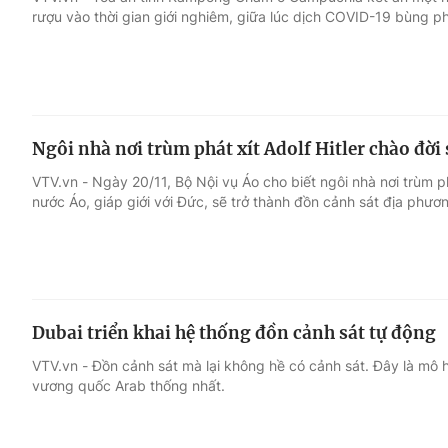
rượu vào thời gian giới nghiêm, giữa lúc dịch COVID-19 bùng ph
Giải trí
Đời sống
Điện ảnh
Du lịch
Ngôi nhà nơi trùm phát xít Adolf Hitler chào đời
Âm nhạc
Làm đẹp
VTV.vn - Ngày 20/11, Bộ Nội vụ Áo cho biết ngôi nhà nơi trùm phá
nước Áo, giáp giới với Đức, sẽ trở thành đồn cảnh sát địa phươ
Sao
Chất lượng cuộc sốn
Dubai triển khai hệ thống đồn cảnh sát tự động
VTV.vn - Đồn cảnh sát mà lại không hề có cảnh sát. Đây là mô h
vương quốc Arab thống nhất.