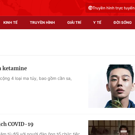
Truyền hình trực tuyến
KINH TẾ
TRUYỀN HÌNH
GIẢI TRÍ
Y TẾ
ĐỜI SỐNG
Pháp luật
Y tế
Truyền hình
Multimedia
và ketamine
Phim VTV
Video
 cộng 4 loại ma túy, bao gồm cần sa,
Hậu trường
Shorts video
Nhân vật
Podcast
Khán giả
EMagazine
Giải sao mai
Photo
dịch COVID-19
Infographic
m tù đối với người đàn ông tổ chức tiệc