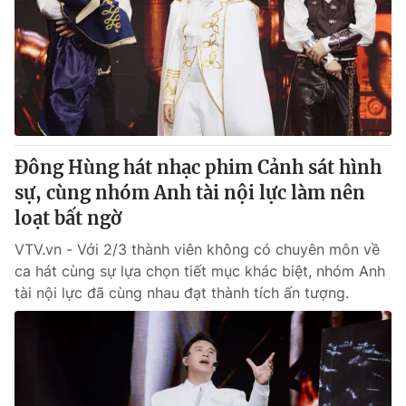
Tin tức
Kinh tế
Thế giới đó đây
Tài chính
Dữ liệu và đời sống
Câu chuyện quốc tế
Thị trường
Truyền hình
Góc doanh nghiệp
Đông Hùng hát nhạc phim Cảnh sát hình
Phim VTV
sự, cùng nhóm Anh tài nội lực làm nên
Giải trí
loạt bất ngờ
Hậu trường
Điện ảnh
Đời sống
VTV.vn - Với 2/3 thành viên không có chuyên môn về
Nhân vật
Âm nhạc
ca hát cùng sự lựa chọn tiết mục khác biệt, nhóm Anh
Du lịch
Khán giả
tài nội lực đã cùng nhau đạt thành tích ấn tượng.
Giáo dục
Sao
Làm đẹp
Giải sao mai
Tuyển sinh
Công nghệ
Chất lượng cuộc sống
Học trực tuyến
Hitech Công nghệ tương lai