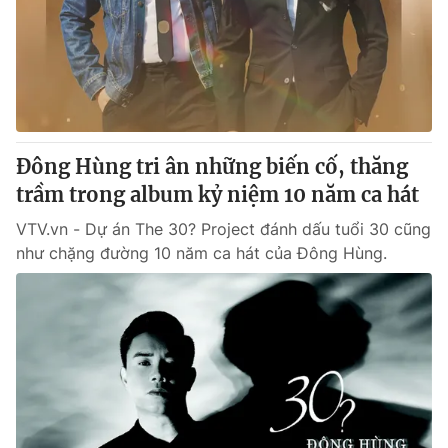
Thị trường 24h
Tấm lòng Việt
VTV4
Vươn mình bằng AI
VTV9
VTV8
Đông Hùng tri ân những biến cố, thăng
Liên hệ tòa soạn
English
trầm trong album kỷ niệm 10 năm ca hát
VTV.vn - Dự án The 30? Project đánh dấu tuổi 30 cũng
như chặng đường 10 năm ca hát của Đông Hùng.
THỜI BÁO VTV
Theo dõi báo trên
Cơ quan chủ quản:
Đài Truyền hình Việt Nam
Cơ quan báo chí:
Thời báo VTV