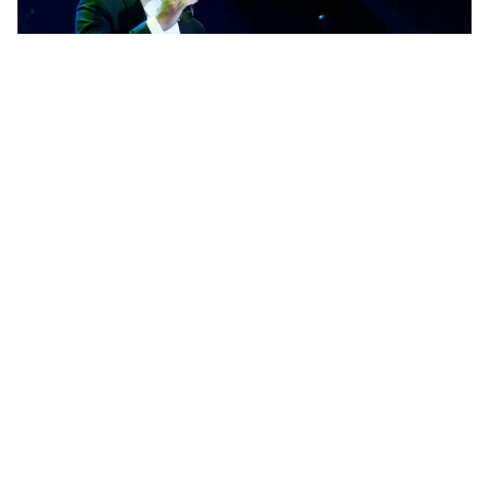
Tin mới
Video
Live
Emagazine
Trang chủ
Bán kết Hoa hậu Biển Việt Nam 2016:
Hoành tráng và rực rỡ sắc màu
VTV.vn - Đêm bán kết Hoa hậu Biển Việt Nam 2016 đã
khép lại hoành tráng, sôi động với những phần trình
diễn hấp dẫn của các thí sinh và các nghệ sĩ.