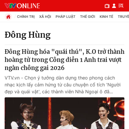
CHÍNH TRỊ
XÃ HỘI
PHÁP LUẬT
THẾ GIỚI
KINH TẾ
TRUYỀ
Đông Hùng
Chuyên mục
Đông Hùng hóa "quái thú", K.O trở thành
Chính trị
hoàng tử trong Công diễn 1 Anh trai vượt
ngàn chông gai 2026
Xã hội
VTV.vn - Chọn ý tưởng dàn dựng theo phong cách
nhạc kịch lấy cảm hứng từ câu chuyện cổ tích 'Người
Pháp luật
đẹp và quái vật', các thành viên Nhà Ngoại ô đã...
Y tế
Thế giới