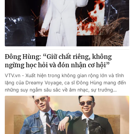
Giao lưu trực tuyến
Sản phẩm
Lịch phát sóng
Thị trường
Tư vấn
Chuyên mục khác
Emagazine
Podcast
Đông Hùng: “Giữ chất riêng, không
ngừng học hỏi và đón nhận cơ hội”
Photo
Infographic
VTV.vn - Xuất hiện trong không gian rộng lớn và tĩnh
lặng của Dreamy Voyage, ca sĩ Đông Hùng mang đến
Video
Shorts video
những suy ngẫm sâu sắc về âm nhạc, sự trưởng...
VTV Money
VTV Thể thao
VTV Sức khoẻ
Bất động sản