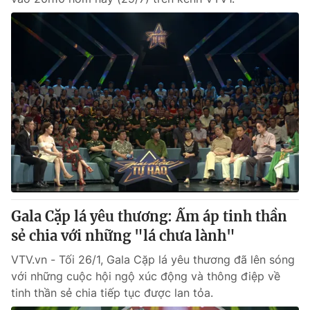
Gala Cặp lá yêu thương: Ấm áp tinh thần
sẻ chia với những "lá chưa lành"
VTV.vn - Tối 26/1, Gala Cặp lá yêu thương đã lên sóng
với những cuộc hội ngộ xúc động và thông điệp về
tinh thần sẻ chia tiếp tục được lan tỏa.