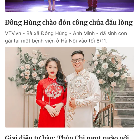
® Cấm sao chép dưới mọi hình thức nếu không có sự chấp
Đông Hùng chào đón công chúa đầu lòng
thuận bằng văn bản. Ghi rõ nguồn VTV.vn khi phát hành lại
thông tin từ website này.
VTV.vn - Bà xã Đông Hùng - Anh Minh - đã sinh con
gái tại một bệnh viện ở Hà Nội vào tối 8/11.
Giai điệu tự hào: Thùy Chi ngọt ngào với