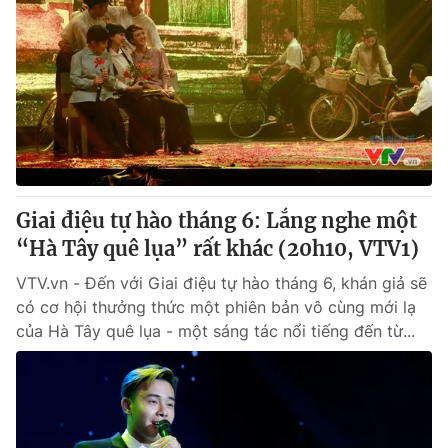
Giai điệu tự hào tháng 6: Lắng nghe một
“Hà Tây quê lụa” rất khác (20h10, VTV1)
VTV.vn - Đến với Giai điệu tự hào tháng 6, khán giả sẽ
có cơ hội thưởng thức một phiên bản vô cùng mới lạ
của Hà Tây quê lụa - một sáng tác nổi tiếng đến từ...