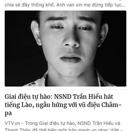
chia sẻ đầy thống khổ. Anh van xin mẹ đừng tiếp tục...
Giai điệu tự hào: NSND Trần Hiếu hát
tiếng Lào, ngẫu hứng với vũ điệu Chăm-
pa
VTV.vn - Trong Giai điệu tự hào, NSND Trần Hiếu và
Thanh Thảo đã thể hiện một bản mash up nhạc Việt -