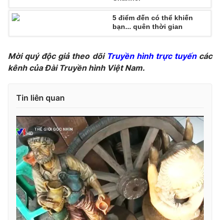
Photo
Infographic
5 điểm đến có thể khiến
bạn... quên thời gian
Video
Shorts video
Mời quý độc giả theo dõi
Truyền hình trực tuyến
các
kênh của Đài Truyền hình Việt Nam.
VTV Money
VTV Thể thao
Tin liên quan
VTV Sức khoẻ
Bất động sản
Thị trường 24h
Tấm lòng Việt
VTV4
Vươn mình bằng AI
VTV9
VTV8
Liên hệ tòa soạn
English