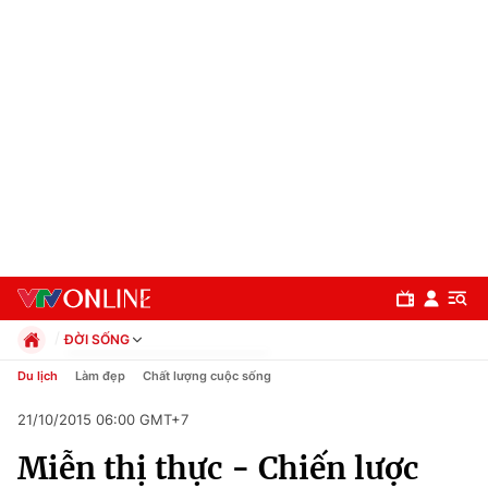
ĐỜI SỐNG
Chính trị
Du lịch
Làm đẹp
Chất lượng cuộc sống
Xã hội
21/10/2015 06:00 GMT+7
Pháp luật
Chuyên mục
Kinh tế
Miễn thị thực - Chiến lược
Thể thao