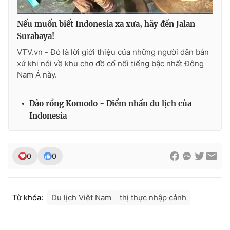
Nếu muốn biết Indonesia xa xưa, hãy đến Jalan
Surabaya!
THỜI BÁO VTV
VTV.vn - Đó là lời giới thiệu của những người dân bản
xứ khi nói về khu chợ đồ cổ nổi tiếng bậc nhất Đông
Nam Á này.
Theo dõi báo trên
Đảo rồng Komodo - Điểm nhấn du lịch của
Indonesia
Cơ quan chủ quản:
Đài Truyền hình Việt Nam
Cơ quan báo chí:
Thời báo VTV
0
0
Giấy phép hoạt động báo in và báo điện tử số 483/GP-BTTTT
cấp ngày 29/12/2023
Tổng Biên tập:
Vũ Thanh Thủy
Phó Tổng Biên tập:
Từ khóa:
Du lịch Việt Nam
thị thực nhập cảnh
Nguyễn Thị Mỹ Hạnh, Phạm Quốc Thắng,
Nguyễn Trọng Ninh
Tổng đài VTV:
024.38 355 931 - 024.38 355 932