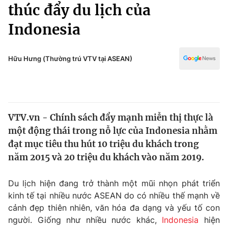
Chính trị
thúc đẩy du lịch của
Truyền hình
Indonesia
Văn hóa - Giải trí
Xã hội
Y tế
Đời sống
Hữu Hưng (Thường trú VTV tại ASEAN)
Pháp luật
Công nghệ
Giáo dục
Y tế
VTV.vn - Chính sách đẩy mạnh miễn thị thực là
Thế giới
một động thái trong nỗ lực của Indonesia nhằm
Tin tức
đạt mục tiêu thu hút 10 triệu du khách trong
Kinh tế
năm 2015 và 20 triệu du khách vào năm 2019.
Thế giới đó đây
Tài chính
Dữ liệu và đời sống
Câu chuyện quốc tế
Du lịch hiện đang trở thành một mũi nhọn phát triển
Thị trường
kinh tế tại nhiều nước ASEAN do có nhiều thế mạnh về
cảnh đẹp thiên nhiên, văn hóa đa dạng và yếu tố con
Truyền hình
Góc doanh nghiệp
người. Giống như nhiều nước khác,
Indonesia
hiện