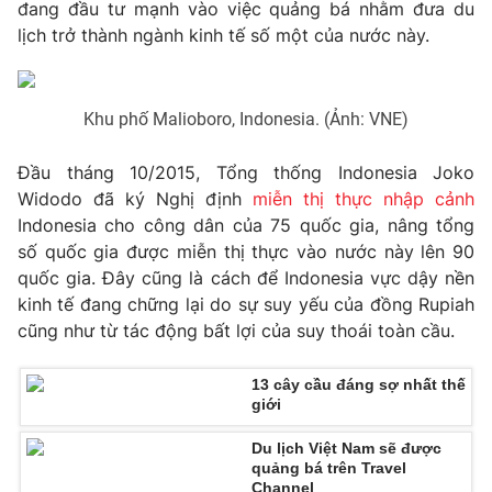
Phim VTV
đang đầu tư mạnh vào việc quảng bá nhằm đưa du
Giải trí
lịch trở thành ngành kinh tế số một của nước này.
Hậu trường
Điện ảnh
Đời sống
Nhân vật
Âm nhạc
Khu phố Malioboro, Indonesia. (Ảnh: VNE)
Du lịch
Khán giả
Giáo dục
Sao
Đầu tháng 10/2015, Tổng thống Indonesia Joko
Làm đẹp
Giải sao mai
Tuyển sinh
Widodo đã ký Nghị định
miễn thị thực nhập cảnh
Công nghệ
Chất lượng cuộc sống
Indonesia cho công dân của 75 quốc gia, nâng tổng
Học trực tuyến
số quốc gia được miễn thị thực vào nước này lên 90
Hitech Công nghệ tương lai
Giao lưu trực tuyến
quốc gia. Đây cũng là cách để Indonesia vực dậy nền
Sản phẩm
kinh tế đang chững lại do sự suy yếu của đồng Rupiah
cũng như từ tác động bất lợi của suy thoái toàn cầu.
Lịch phát sóng
Thị trường
13 cây cầu đáng sợ nhất thế
Tư vấn
giới
Chuyên mục khác
Du lịch Việt Nam sẽ được
Emagazine
Podcast
quảng bá trên Travel
Channel