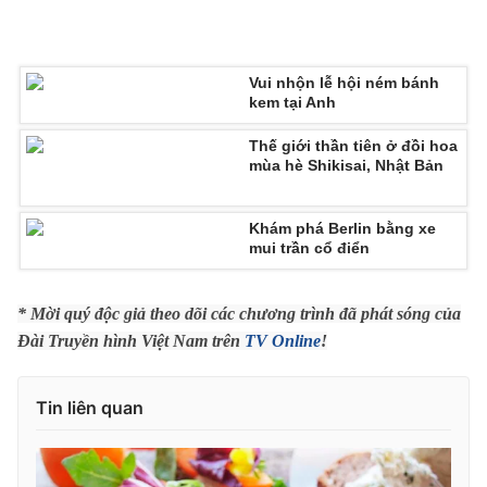
Vui nhộn lễ hội ném bánh
kem tại Anh
THỜI BÁO VTV
Thế giới thần tiên ở đồi hoa
mùa hè Shikisai, Nhật Bản
Theo dõi báo trên
Khám phá Berlin bằng xe
mui trần cổ điển
Cơ quan chủ quản:
Đài Truyền hình Việt Nam
Cơ quan báo chí:
Thời báo VTV
* Mời quý độc giả theo dõi các chương trình đã phát sóng của
Giấy phép hoạt động báo in và báo điện tử số 483/GP-BTTTT
Đài Truyền hình Việt Nam trên
TV Online
!
cấp ngày 29/12/2023
Tổng Biên tập:
Vũ Thanh Thủy
Tin liên quan
Phó Tổng Biên tập:
Nguyễn Thị Mỹ Hạnh, Phạm Quốc Thắng,
Nguyễn Trọng Ninh
Tổng đài VTV:
024.38 355 931 - 024.38 355 932