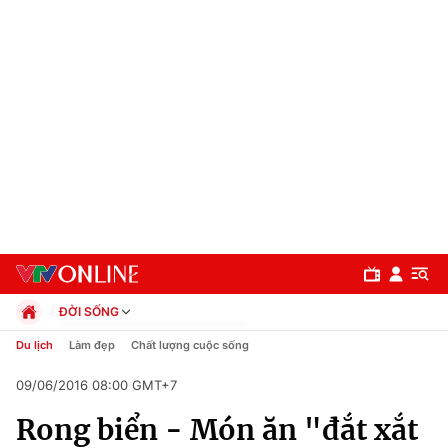
ĐỜI SỐNG
Chính trị
Du lịch
Làm đẹp
Chất lượng cuộc sống
Xã hội
09/06/2016 08:00 GMT+7
Pháp luật
Chuyên mục
Kinh tế
Rong biển - Món ăn "đắt xắt
Thể thao