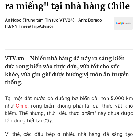
Chính trị
ra miếng" tại nhà hàng Chile
Truyền hình
Văn hóa - Giải trí
Xã hội
An Ngọc (Trung tâm Tin tức VTV24) - Ảnh: Borago
Y tế
FB/NYTimes/TripAdvisor
Đời sống
Pháp luật
Công nghệ
Giáo dục
Y tế
VTV.vn - Nhiều nhà hàng đã nảy ra sáng kiến
đưa rong biển vào thực đơn, vừa tốt cho sức
Thế giới
khỏe, vừa gìn giữ được hương vị món ăn truyền
thống.
Tin tức
Kinh tế
Tại một đất nước có đường bờ biển dài hơn 5.000 km
Thế giới đó đây
Tài chính
như
Chile
, rong biển không phải là loài thực vật khó
Dữ liệu và đời sống
Câu chuyện quốc tế
kiếm. Thế nhưng, thứ "siêu thực phẩm" này chưa được
Thị trường
tận dụng hết tại đây.
Truyền hình
Góc doanh nghiệp
Vì thế, các đầu bếp ở nhiều nhà hàng đã sáng tạo