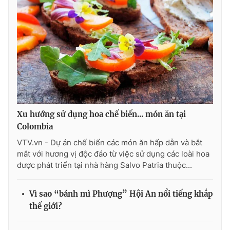
Ðiện thoại Thời báo VTV:
024.66 897 897
Email:
toasoan@vtv.vn
Liên hệ quảng cáo:
024-7300.7108
Xu hướng sử dụng hoa chế biến... món ăn tại
Colombia
VTV.vn - Dự án chế biến các món ăn hấp dẫn và bắt
mắt với hương vị độc đáo từ việc sử dụng các loài hoa
được phát triển tại nhà hàng Salvo Patria thuộc...
® Cấm sao chép dưới mọi hình thức nếu không có sự chấp
thuận bằng văn bản. Ghi rõ nguồn VTV.vn khi phát hành lại
Vì sao “bánh mì Phượng” Hội An nổi tiếng khắp
thông tin từ website này.
thế giới?