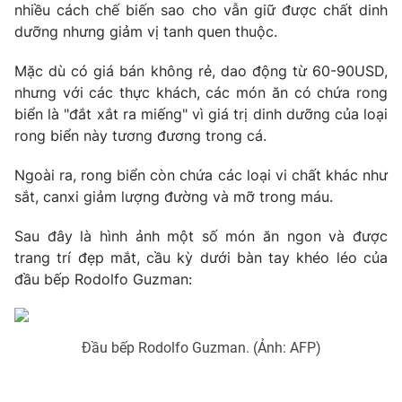
Phim VTV
nhiều cách chế biến sao cho vẫn giữ được chất dinh
Giải trí
dưỡng nhưng giảm vị tanh quen thuộc.
Hậu trường
Điện ảnh
Mặc dù có giá bán không rẻ, dao động từ 60-90USD,
Đời sống
Nhân vật
nhưng với các thực khách, các món ăn có chứa rong
Âm nhạc
Du lịch
Khán giả
biển là "đắt xắt ra miếng" vì giá trị dinh dưỡng của loại
Giáo dục
Sao
rong biển này tương đương trong cá.
Làm đẹp
Giải sao mai
Tuyển sinh
Ngoài ra, rong biển còn chứa các loại vi chất khác như
Công nghệ
Chất lượng cuộc sống
sắt, canxi giảm lượng đường và mỡ trong máu.
Học trực tuyến
Hitech Công nghệ tương lai
Giao lưu trực tuyến
Sau đây là hình ảnh một số món ăn ngon và được
Sản phẩm
trang trí đẹp mắt, cầu kỳ dưới bàn tay khéo léo của
đầu bếp
Rodolfo Guzman:
Lịch phát sóng
Thị trường
Tư vấn
Chuyên mục khác
Đầu bếp Rodolfo Guzman. (Ảnh: AFP)
Emagazine
Podcast