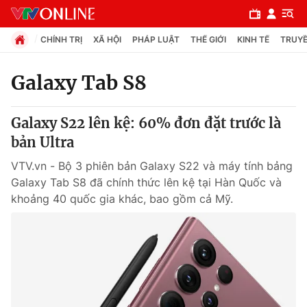
CHÍNH TRỊ
XÃ HỘI
PHÁP LUẬT
THẾ GIỚI
KINH TẾ
TRUYỀ
Galaxy Tab S8
Chuyên mục
Galaxy S22 lên kệ: 60% đơn đặt trước là
Chính trị
bản Ultra
VTV.vn - Bộ 3 phiên bản Galaxy S22 và máy tính bảng
Xã hội
Galaxy Tab S8 đã chính thức lên kệ tại Hàn Quốc và
khoảng 40 quốc gia khác, bao gồm cả Mỹ.
Pháp luật
Y tế
Thế giới