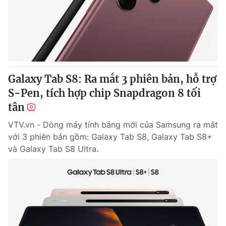
Tin tức
Kinh tế
Thế giới đó đây
Tài chính
Dữ liệu và đời sống
Câu chuyện quốc tế
Thị trường
Galaxy Tab S8: Ra mắt 3 phiên bản, hỗ trợ
Truyền hình
Góc doanh nghiệp
S-Pen, tích hợp chip Snapdragon 8 tối
Phim VTV
tân
Giải trí
Hậu trường
VTV.vn - Dòng máy tính bảng mới của Samsung ra mắt
Điện ảnh
với 3 phiên bản gồm: Galaxy Tab S8, Galaxy Tab S8+
Đời sống
Nhân vật
và Galaxy Tab S8 Ultra.
Âm nhạc
Du lịch
Khán giả
Giáo dục
Sao
Làm đẹp
Giải sao mai
Tuyển sinh
Công nghệ
Chất lượng cuộc sống
Học trực tuyến
Hitech Công nghệ tương lai