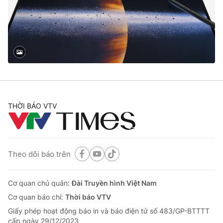
Giao lưu trực tuyến
Sản phẩm
Lịch phát sóng
Thị trường
Tư vấn
Chuyên mục khác
Emagazine
Podcast
THỜI BÁO VTV
Photo
Infographic
Video
Shorts video
Theo dõi báo trên
VTV Money
VTV Thể thao
Cơ quan chủ quản:
Đài Truyền hình Việt Nam
Cơ quan báo chí:
Thời báo VTV
VTV Sức khoẻ
Bất động sản
Giấy phép hoạt động báo in và báo điện tử số 483/GP-BTTTT
cấp ngày 29/12/2023