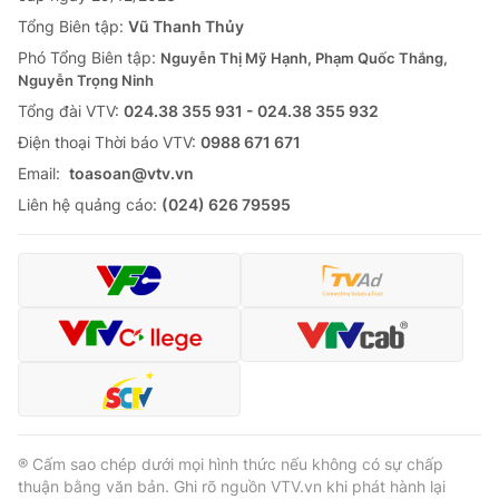
Thị trường 24h
Tấm lòng Việt
Tổng Biên tập:
Vũ Thanh Thủy
Phó Tổng Biên tập:
Nguyễn Thị Mỹ Hạnh, Phạm Quốc Thắng,
VTV4
Vươn mình bằng AI
Nguyễn Trọng Ninh
Tổng đài VTV:
024.38 355 931 - 024.38 355 932
VTV9
VTV8
Ðiện thoại Thời báo VTV:
0988 671 671
Email:
toasoan@vtv.vn
Liên hệ tòa soạn
English
Liên hệ quảng cáo:
(024) 626 79595
THỜI BÁO VTV
Theo dõi báo trên
® Cấm sao chép dưới mọi hình thức nếu không có sự chấp
thuận bằng văn bản. Ghi rõ nguồn VTV.vn khi phát hành lại
Cơ quan chủ quản:
Đài Truyền hình Việt Nam