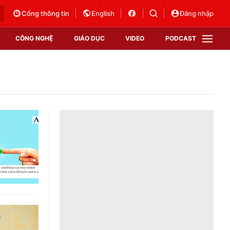
Cổng thông tin
English
Đăng nhập
CÔNG NGHỆ
GIÁO DỤC
VIDEO
PODCAST
VTV Money
VTV Thể thao
VTV Sức khoẻ
Bất động sản
Thị trường 24h
Tấm lòng Việt
Vươn mình bằng AI
VTV4
VTV8
VTV9
Lịch phát sóng
Giao lưu trực tuyến
Sự kiện