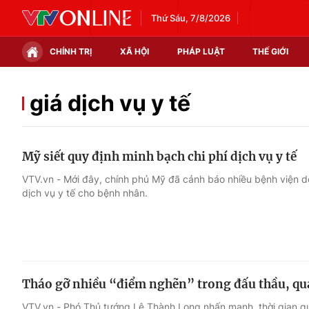
Thứ Sáu, 7/8/2026
CHÍNH TRỊ
XÃ HỘI
PHÁP LUẬT
THẾ GIỚI
Chính trị
Xã hội
giá dịch vụ y tế
Thế giới
Kinh tế
Mỹ siết quy định minh bạch chi phí dịch vụ y tế
Tin tức
Tài chính
VTV.vn - Mới đây, chính phủ Mỹ đã cảnh báo nhiều bệnh viện d
dịch vụ y tế cho bệnh nhân.
Thế giới đó đây
Thị trường
Câu chuyện quốc tế
Góc doanh nghiệp
Dữ liệu và đời sống
Tháo gỡ nhiều “điểm nghẽn” trong đấu thầu, quản
VTV.vn - Phó Thủ tướng Lê Thành Long nhấn mạnh, thời gian qu