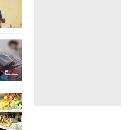
Liên hệ toà soạn
hệ tương lai