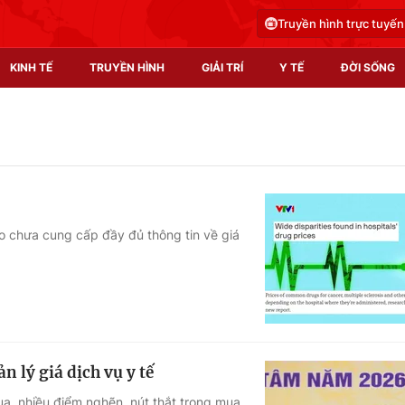
Truyền hình trực tuyến
KINH TẾ
TRUYỀN HÌNH
GIẢI TRÍ
Y TẾ
ĐỜI SỐNG
Pháp luật
Y tế
Truyền hình
Multimedia
Phim VTV
Video
o chưa cung cấp đầy đủ thông tin về giá
Hậu trường
Shorts video
Nhân vật
Podcast
Khán giả
EMagazine
Giải sao mai
Photo
 lý giá dịch vụ y tế
Infographic
a, nhiều điểm nghẽn, nút thắt trong mua