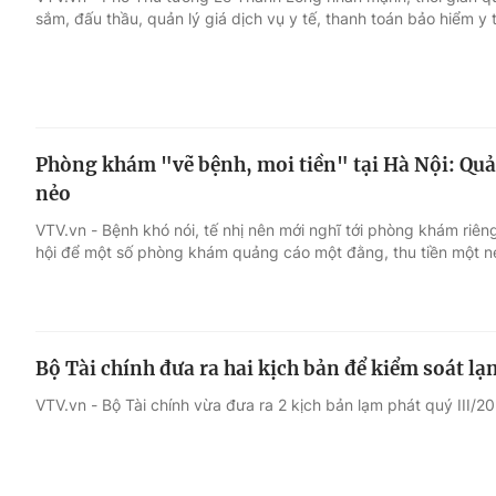
sắm, đấu thầu, quản lý giá dịch vụ y tế, thanh toán bảo hiểm y 
Giải trí
Đời sống
Điện ảnh
Du lịch
Phòng khám "vẽ bệnh, moi tiền" tại Hà Nội: Quả
Âm nhạc
Làm đẹp
nẻo
VTV.vn - Bệnh khó nói, tế nhị nên mới nghĩ tới phòng khám riêng
Sao
Chất lượng cuộc sốn
hội để một số phòng khám quảng cáo một đằng, thu tiền một n
Bộ Tài chính đưa ra hai kịch bản để kiểm soát lạ
VTV.vn - Bộ Tài chính vừa đưa ra 2 kịch bản lạm phát quý III/2