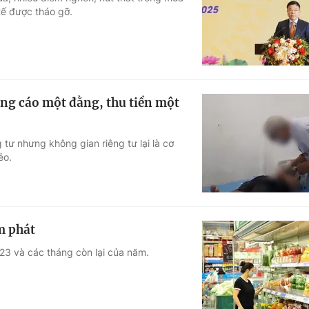
tế được tháo gỡ.
Góc ảnh
Giáo dục
Công nghệ
Tuyển sinh
Hitech Công ng
ng cáo một đằng, thu tiền một
Học trực tuyến
Sản phẩm
 tư nhưng không gian riêng tư lại là cơ
g
Thị trường
ẻo.
Tư vấn
m phát
023 và các tháng còn lại của năm.