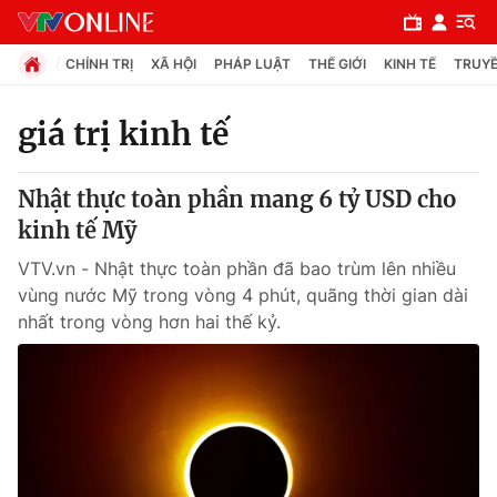
CHÍNH TRỊ
XÃ HỘI
PHÁP LUẬT
THẾ GIỚI
KINH TẾ
TRUYỀ
giá trị kinh tế
Chuyên mục
Nhật thực toàn phần mang 6 tỷ USD cho
Chính trị
kinh tế Mỹ
VTV.vn - Nhật thực toàn phần đã bao trùm lên nhiều
Xã hội
vùng nước Mỹ trong vòng 4 phút, quãng thời gian dài
nhất trong vòng hơn hai thế kỷ.
Pháp luật
Y tế
Thế giới