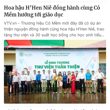
Giấy phép hoạt động báo in và báo điện tử số 483/GP-BTTTT
Hoa hậu H’Hen Niê đồng hành cùng Cỏ
cấp ngày 29/12/2023
Mềm hướng tới giáo dục
Tổng Biên tập:
Vũ Thanh Thủy
Phó Tổng Biên tập:
VTV.vn - Thương hiệu Cỏ Mềm mới đây đã có dự án
Nguyễn Thị Mỹ Hạnh, Phạm Quốc Thắng,
Nguyễn Trọng Ninh
thiện nguyện đồng hành cùng hoa hậu H’Hen Niê, trao
Tổng đài VTV:
024.38 355 931 - 024.38 355 932
tặng thư viện và 30 suất học bổng cho học sinh tiểu...
Ðiện thoại Thời báo VTV:
024.66 897 897
Email:
toasoan@vtv.vn
Liên hệ quảng cáo:
024-7300.7108