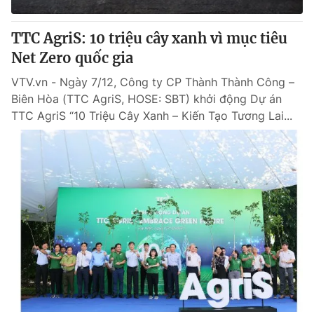
Thị trường 24h
Tấm lòng Việt
TTC AgriS: 10 triệu cây xanh vì mục tiêu
VTV4
Vươn mình bằng AI
Net Zero quốc gia
VTV.vn - Ngày 7/12, Công ty CP Thành Thành Công –
VTV9
VTV8
Biên Hòa (TTC AgriS, HOSE: SBT) khởi động Dự án
TTC AgriS “10 Triệu Cây Xanh – Kiến Tạo Tương Lai...
Liên hệ tòa soạn
English
THỜI BÁO VTV
Theo dõi báo trên
Cơ quan chủ quản:
Đài Truyền hình Việt Nam
Cơ quan báo chí:
Thời báo VTV