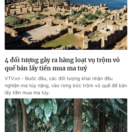
4 đối tượng gây ra hàng loạt vụ trộm vỏ
quế bán lấy tiền mua ma tuý
VTV.vn - Bước đầu, các đối tượng khai nhận đều
nghiện ma túy nặng, vào rừng bóc trộm vỏ quế để bán
lấy tiền mua ma túy.