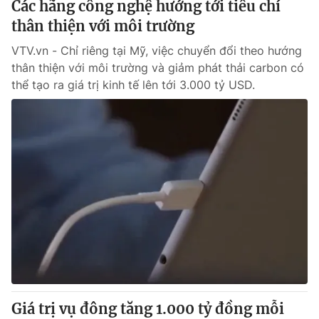
Các hãng công nghệ hướng tới tiêu chí
thân thiện với môi trường
® Cấm sao chép dưới mọi hình thức nếu không có sự chấp
VTV.vn - Chỉ riêng tại Mỹ, việc chuyển đổi theo hướng
thuận bằng văn bản. Ghi rõ nguồn VTV.vn khi phát hành lại
thân thiện với môi trường và giảm phát thải carbon có
thông tin từ website này.
thể tạo ra giá trị kinh tế lên tới 3.000 tỷ USD.
Giá trị vụ đông tăng 1.000 tỷ đồng mỗi