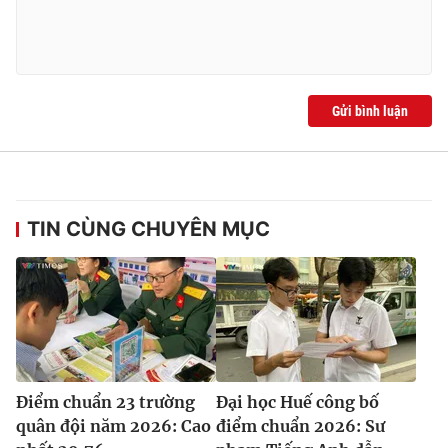
Gửi bình luận
TIN CÙNG CHUYÊN MỤC
Điểm chuẩn 23 trường
Đại học Huế công bố
quân đội năm 2026: Cao
điểm chuẩn 2026: Sư