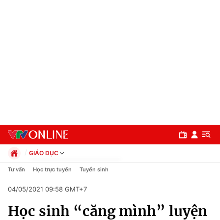
GIÁO DỤC
Chính trị
Tư vấn
Học trực tuyến
Tuyển sinh
Xã hội
04/05/2021 09:58 GMT+7
Pháp luật
Chuyên mục
Kinh tế
Học sinh “căng mình” luyện
Thể thao