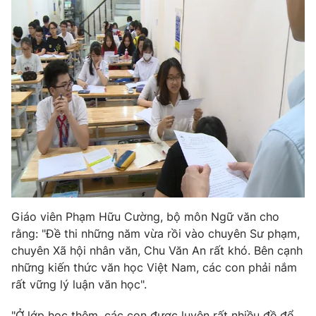
Ðiện thoại Thời báo VTV:
024.66 897 897
Email:
toasoan@vtv.vn
Liên hệ quảng cáo:
024-7300.7108
Giáo viên Phạm Hữu Cường, bộ môn Ngữ văn cho
rằng: "Đề thi những năm vừa rồi vào chuyên Sư phạm,
® Cấm sao chép dưới mọi hình thức nếu không có sự chấp
chuyên Xã hội nhân văn, Chu Văn An rất khó. Bên cạnh
thuận bằng văn bản. Ghi rõ nguồn VTV.vn khi phát hành lại
những kiến thức văn học Việt Nam, các con phải nắm
thông tin từ website này.
rất vững lý luận văn học".
"Ở lớp học thêm, các con được luyện rất nhiều đề để