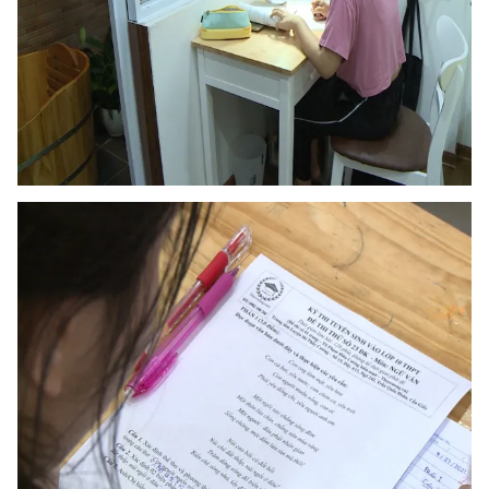
Photo
Infographic
Video
Shorts video
VTV Money
VTV Thể thao
VTV Sức khoẻ
Bất động sản
Thị trường 24h
Tấm lòng Việt
VTV4
Vươn mình bằng AI
VTV9
VTV8
Liên hệ tòa soạn
English