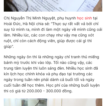
Chị Nguyễn Thị Minh Nguyệt, phụ huynh
học sinh
tại
THỜI BÁO VTV
Hoài Đức, Hà Nội chia sẻ: "Thực sự rất vất vả bởi chỉ
suy từ mình ra, mình đi làm một ngày về mình cũng oải
lắm. Nhiều lúc, các con chạy như vậy mẹ cũng xót
ruột, chỉ còn cách động viên, giúp được cái gì thì
Theo dõi báo trên
giúp".
Những ngày ôn thi là những ngày chỉ tranh thủ miếng
Cơ quan chủ quản:
Đài Truyền hình Việt Nam
bánh mỳ trước khi vào lớp. Tối nào cũng vậy, các
Cơ quan báo chí:
Thời báo VTV
trung tâm luyện thi luôn sáng đèn. Nhiều học sinh đã
Giấy phép hoạt động báo in và báo điện tử số 483/GP-BTTTT
kín lịch học chính khóa và phụ đạo tại trường các
cấp ngày 29/12/2023
ngày trong tuần nên phải dành cả buổi tối và ngày
Tổng Biên tập:
Vũ Thanh Thủy
cuối tuần để học thêm. Học phí của những buổi luyện
Phó Tổng Biên tập:
thi có giá từ 200.000 - 300.000 đồng.
Nguyễn Thị Mỹ Hạnh, Phạm Quốc Thắng,
Nguyễn Trọng Ninh
Tổng đài VTV:
024.38 355 931 - 024.38 355 932