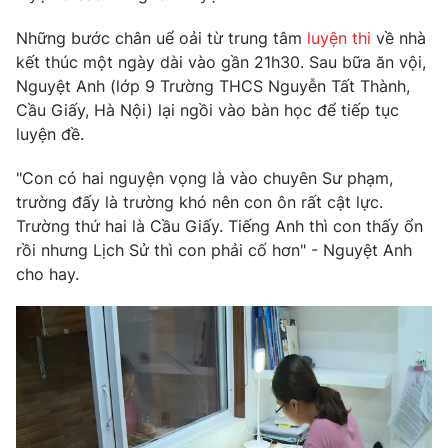
Phim VTV
Giải trí
Những bước chân uể oải từ trung tâm
luyện thi
về nhà
Hậu trường
kết thúc một ngày dài vào gần 21h30. Sau bữa ăn vội,
Điện ảnh
Đời sống
Nhân vật
Nguyệt Anh (lớp 9 Trường THCS Nguyễn Tất Thành,
Âm nhạc
Cầu Giấy, Hà Nội) lại ngồi vào bàn học để tiếp tục
Du lịch
Khán giả
luyện đề.
Giáo dục
Sao
Làm đẹp
Giải sao mai
"Con có hai nguyện vọng là vào chuyên Sư phạm,
Tuyển sinh
Công nghệ
Chất lượng cuộc sống
trường đấy là trường khó nên con ôn rất cật lực.
Học trực tuyến
Trường thứ hai là Cầu Giấy. Tiếng Anh thì con thấy ổn
Hitech Công nghệ tương lai
rồi nhưng Lịch Sử thì con phải cố hơn" - Nguyệt Anh
Giao lưu trực tuyến
cho hay.
Sản phẩm
Lịch phát sóng
Thị trường
Tư vấn
Chuyên mục khác
Emagazine
Podcast