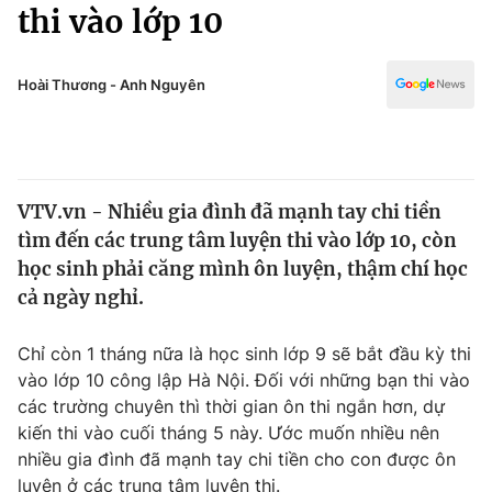
Chính trị
thi vào lớp 10
Truyền hình
Văn hóa - Giải trí
Xã hội
Y tế
Hoài Thương - Anh Nguyên
Đời sống
Pháp luật
Công nghệ
Giáo dục
Y tế
VTV.vn - Nhiều gia đình đã mạnh tay chi tiền
tìm đến các trung tâm luyện thi vào lớp 10, còn
Thế giới
học sinh phải căng mình ôn luyện, thậm chí học
cả ngày nghỉ.
Tin tức
Kinh tế
Thế giới đó đây
Chỉ còn 1 tháng nữa là học sinh lớp 9 sẽ bắt đầu kỳ thi
Tài chính
vào lớp 10 công lập Hà Nội. Đối với những bạn thi vào
Dữ liệu và đời sống
Câu chuyện quốc tế
các trường chuyên thì thời gian ôn thi ngắn hơn, dự
Thị trường
kiến thi vào cuối tháng 5 này. Ước muốn nhiều nên
Truyền hình
Góc doanh nghiệp
nhiều gia đình đã mạnh tay chi tiền cho con được ôn
luyện ở các trung tâm luyện thi.