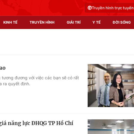
Truyền hình trực tuyến
KINH TẾ
TRUYỀN HÌNH
GIẢI TRÍ
Y TẾ
ĐỜI SỐNG
Pháp luật
Y tế
Truyền hình
Multimedia
cao
Phim VTV
Video
 tương đương với việc các bạn sẽ có rất
a ra quyết định.
Hậu trường
Shorts video
Nhân vật
Podcast
Khán giả
EMagazine
Giải sao mai
Photo
 giá năng lực ĐHQG TP Hồ Chí
Infographic