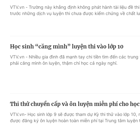
VTV.vn - Trường này khẳng định không phát hành tài liệu đề thi
trước những dịch vụ luyện thi chưa được kiểm chứng về chất l
Giải trí
Đời sống
Điện ảnh
Du lịch
Học sinh “căng mình” luyện thi vào lớp 10
Âm nhạc
Làm đẹp
VTV.vn - Nhiều gia đình đã mạnh tay chi tiền tìm đến các trung 
phải căng mình ôn luyện, thậm chí học cả ngày nghỉ.
Sao
Chất lượng cuộc sốn
Thi thử chuyển cấp và ôn luyện miễn phí cho học
VTV.vn- Học sinh lớp 9 sẽ được tham dự Kỳ thi thử vào lớp 10,
được đăng ký ôn luyện hoàn toàn miễn phí tại Trung tâm luyện 