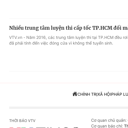
Nhiều trung tâm luyện thi cấp tốc TP.HCM đối m
VTV.vn - Năm 2016, các trung tâm luyện thi tại TP.HCM đều rơi 
đã phải tính đến việc đóng cửa vì không thể tuyển sinh.
CHÍNH TRỊ
XÃ HỘI
PHÁP L
Cơ quan chủ quản:
THỜI BÁO VTV
Cơ quan báo chí:
T