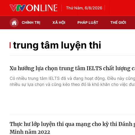
Thứ Năm, 6/8/2026
CHÍNH TRỊ
XÃ HỘI
PHÁP LUẬT
THẾ GIỚI
Chính trị
Xã hội
trung tâm luyện thi
Thế giới
Kinh tế
Xu hướng lựa chọn trung tâm IELTS chất lượng 
Tin tức
Tài chính
Có nhiều trung tâm IELTS đã và đang hoạt động. Điều này cũng
nhiều sự lựa chọn và cũng kéo theo đó là khó khăn cho việc đư
Thế giới đó đây
Thị trường
Câu chuyện quốc tế
Góc doanh nghiệp
Dữ liệu và đời sống
Thực hư lớp luyện thi qua mạng cho kỳ thi Đánh
Minh năm 2022