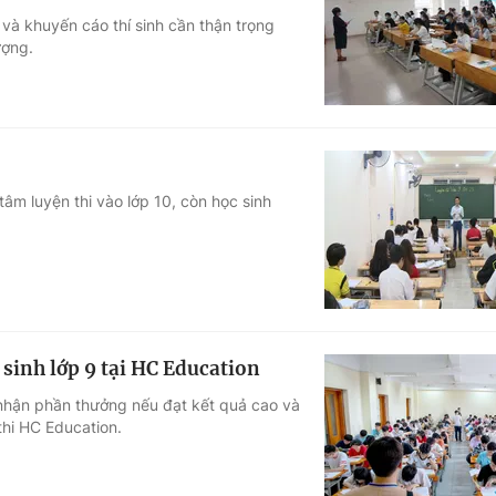
 và khuyến cáo thí sinh cần thận trọng
Góc ảnh
ượng.
Giáo dục
Công nghệ
Tuyển sinh
Hitech Công ng
Học trực tuyến
Sản phẩm
tâm luyện thi vào lớp 10, còn học sinh
g
Thị trường
Tư vấn
 sinh lớp 9 tại HC Education
 nhận phần thưởng nếu đạt kết quả cao và
thi HC Education.