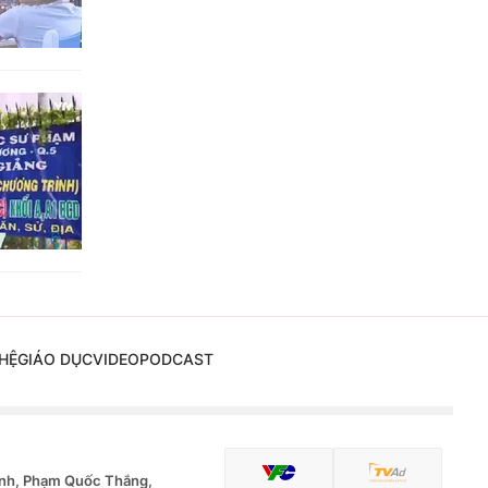
HỆ
GIÁO DỤC
VIDEO
PODCAST
nh, Phạm Quốc Thắng,