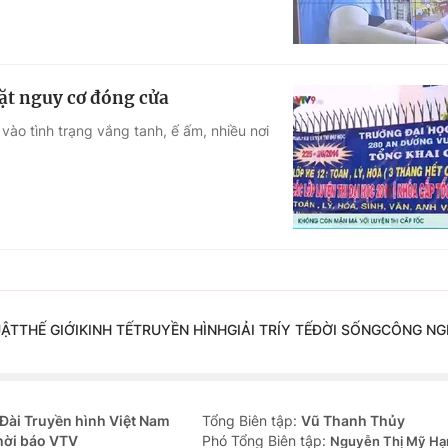
ặt nguy cơ đóng cửa
vào tình trạng vắng tanh, ế ấm, nhiều nơi
UẬT
THẾ GIỚI
KINH TẾ
TRUYỀN HÌNH
GIẢI TRÍ
Y TẾ
ĐỜI SỐNG
CÔNG NG
Đài Truyền hình Việt Nam
Tổng Biên tập:
Vũ Thanh Thủy
hời báo VTV
Phó Tổng Biên tập:
Nguyễn Thị Mỹ Hạ