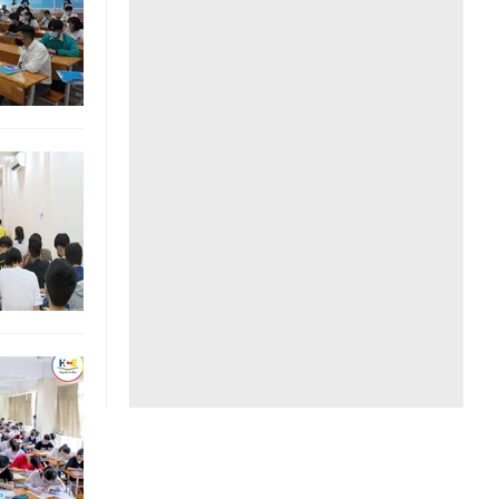
Liên hệ toà soạn
hệ tương lai