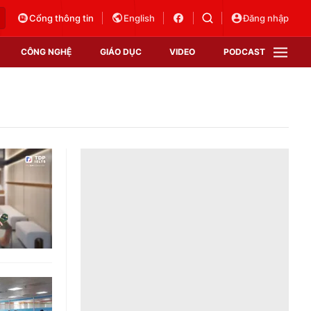
Cổng thông tin
English
Đăng nhập
CÔNG NGHỆ
GIÁO DỤC
VIDEO
PODCAST
VTV Money
VTV Thể thao
VTV Sức khoẻ
Bất động sản
Thị trường 24h
Tấm lòng Việt
Vươn mình bằng AI
VTV4
VTV8
VTV9
Lịch phát sóng
Giao lưu trực tuyến
Sự kiện