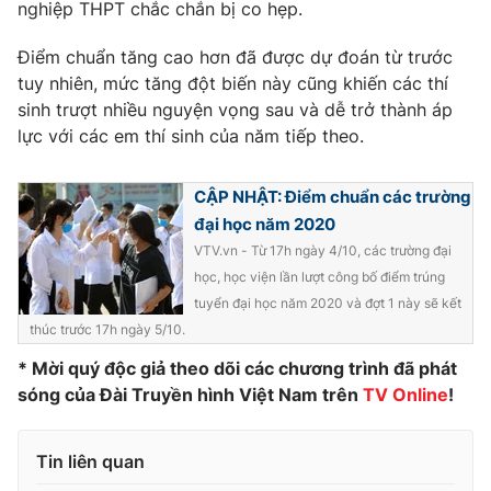
nghiệp THPT chắc chắn bị co hẹp.
Điểm chuẩn tăng cao hơn đã được dự đoán từ trước
tuy nhiên, mức tăng đột biến này cũng khiến các thí
THỜI BÁO VTV
sinh trượt nhiều nguyện vọng sau và dễ trở thành áp
lực với các em thí sinh của năm tiếp theo.
CẬP NHẬT: Điểm chuẩn các trường
Theo dõi báo trên
đại học năm 2020
VTV.vn - Từ 17h ngày 4/10, các trường đại
Cơ quan chủ quản:
Đài Truyền hình Việt Nam
học, học viện lần lượt công bố điểm trúng
tuyển đại học năm 2020 và đợt 1 này sẽ kết
Cơ quan báo chí:
Thời báo VTV
thúc trước 17h ngày 5/10.
Giấy phép hoạt động báo in và báo điện tử số 483/GP-BTTTT
cấp ngày 29/12/2023
* Mời quý độc giả theo dõi các chương trình đã phát
Tổng Biên tập:
Vũ Thanh Thủy
sóng của Đài Truyền hình Việt Nam trên
TV Online
!
Phó Tổng Biên tập:
Nguyễn Thị Mỹ Hạnh, Phạm Quốc Thắng,
Nguyễn Trọng Ninh
Tin liên quan
Tổng đài VTV:
024.38 355 931 - 024.38 355 932