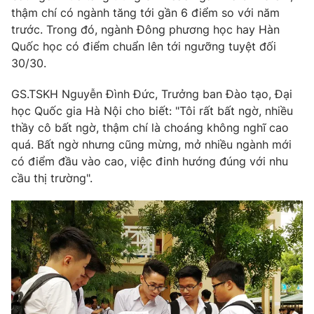
Phim VTV
thậm chí có ngành tăng tới gần 6 điểm so với năm
Giải trí
trước. Trong đó, ngành Đông phương học hay Hàn
Hậu trường
Điện ảnh
Quốc học có điểm chuẩn lên tới ngưỡng tuyệt đối
Đời sống
Nhân vật
30/30.
Âm nhạc
Du lịch
Khán giả
GS.TSKH Nguyễn Đình Đức, Trưởng ban Đào tạo, Đại
Giáo dục
Sao
học Quốc gia Hà Nội cho biết: "Tôi rất bất ngờ, nhiều
Làm đẹp
Giải sao mai
Tuyển sinh
thầy cô bất ngờ, thậm chí là choáng không nghĩ cao
Công nghệ
Chất lượng cuộc sống
quá. Bất ngờ nhưng cũng mừng, mở nhiều ngành mới
Học trực tuyến
có điểm đầu vào cao, việc đinh hướng đúng với nhu
Hitech Công nghệ tương lai
Giao lưu trực tuyến
cầu thị trường".
Sản phẩm
Lịch phát sóng
Thị trường
Tư vấn
Chuyên mục khác
Emagazine
Podcast