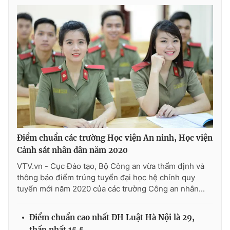
Ðiện thoại Thời báo VTV:
024.66 897 897
Email:
toasoan@vtv.vn
Liên hệ quảng cáo:
024-7300.7108
Điểm chuẩn các trường Học viện An ninh, Học viện
Cảnh sát nhân dân năm 2020
VTV.vn - Cục Đào tạo, Bộ Công an vừa thẩm định và
thông báo điểm trúng tuyển đại học hệ chính quy
® Cấm sao chép dưới mọi hình thức nếu không có sự chấp
tuyển mới năm 2020 của các trường Công an nhân...
thuận bằng văn bản. Ghi rõ nguồn VTV.vn khi phát hành lại
thông tin từ website này.
Điểm chuẩn cao nhất ĐH Luật Hà Nội là 29,
thấp nhất 15,5