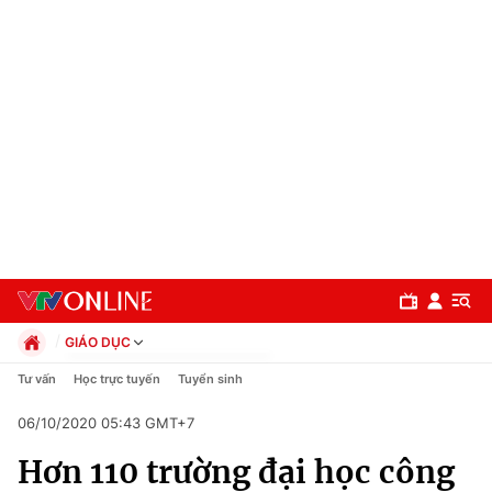
GIÁO DỤC
Chính trị
Tư vấn
Học trực tuyến
Tuyển sinh
Xã hội
06/10/2020 05:43 GMT+7
Pháp luật
Chuyên mục
Kinh tế
Hơn 110 trường đại học công
Thể thao