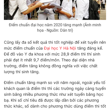
Photo
Infographic
Video
Shorts video
Điểm chuẩn đại học năm 2020 tăng mạnh (Ảnh minh
họa - Nguồn: Dân trí)
VTV Money
VTV Thể thao
Cũng lấy đa số kết quả thi tốt nghiệp để xét tuyển nên
mức điểm chuẩn của
Đại học Y Hà Nội
tăng đáng kể.
VTV Sức khoẻ
Bất động sản
Để đỗ vào Y đa khoa với mức 28,9 điểm thì thí sinh
phải đạt ít nhất 9,7 điểm/môn. Theo đại diện nhà
Thị trường 24h
Tấm lòng Việt
trường, điểm tăng không đồng nghĩa với việc chất
lượng thí sinh tăng.
VTV4
Vươn mình bằng AI
Điểm chuẩn tăng mạnh so với năm ngoái, ngoài yếu tố
khách quan là điểm thi thì các trường ngày càng tuyển
VTV9
VTV8
sinh bằng nhiều phương thức như xét tuyển bằng học
bạ. Khi số chỉ tiêu đã được lấp dần bởi các phương
thức khác, số dành cho phương thức dùng điểm thi tốt
Liên hệ tòa soạn
English