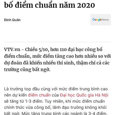
Chính trị
bố điểm chuẩn năm 2020
Truyền hình
Văn hóa - Giải trí
Xã hội
Y tế
Đình Quân
Đời sống
Pháp luật
Công nghệ
Giáo dục
Y tế
VTV.vn - Chiều 5/10, hơn 110 đại học công bố
điểm chuẩn, mức điểm tăng cao hơn nhiều so với
Thế giới
dự đoán đã khiến nhiều thí sinh, thậm chí cả các
trường cũng bất ngờ.
Tin tức
Kinh tế
Thế giới đó đây
Tài chính
Là trường top đầu cùng với mức điểm trung bình cao
Dữ liệu và đời sống
Câu chuyện quốc tế
nên dự kiến
điểm chuẩn
của
Đại học Quốc gia Hà Nội
Thị trường
sẽ tăng từ 1-3 điểm. Tuy nhiên, khi mức điểm chuẩn
Truyền hình
Góc doanh nghiệp
chính thức vừa công bố, lãnh đạo trường không khỏi
bất ngờ. Mức tăng trung bình các ngành là 3-4 điểm,