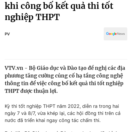
Chính trị
khi công bố kết quả thi tốt
Truyền hình
nghiệp THPT
Văn hóa - Giải trí
Xã hội
Y tế
Đời sống
PV
Pháp luật
Công nghệ
Giáo dục
Y tế
VTV.vn - Bộ Giáo dục và Đào tạo đề nghị các địa
Thế giới
phương tăng cường củng cố hạ tầng công nghệ
Tin tức
thông tin để việc công bố kết quả thi tốt nghiệp
Kinh tế
THPT được thuận lợi.
Thế giới đó đây
Tài chính
Dữ liệu và đời sống
Câu chuyện quốc tế
Kỳ thi tốt nghiệp THPT năm 2022, diễn ra trong hai
Thị trường
ngày 7 và 8/7, vừa khép lại, các hội đồng thi trên cả
nước đã triển khai ngay công tác chấm thi.
Truyền hình
Góc doanh nghiệp