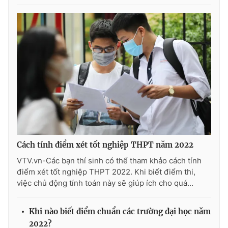
THỜI BÁO VTV
Theo dõi báo trên
Cơ quan chủ quản:
Đài Truyền hình Việt Nam
Cơ quan báo chí:
Thời báo VTV
Cách tính điểm xét tốt nghiệp THPT năm 2022
Giấy phép hoạt động báo in và báo điện tử số 483/GP-BTTTT
VTV.vn-Các bạn thí sinh có thể tham khảo cách tính
cấp ngày 29/12/2023
điểm xét tốt nghiệp THPT 2022. Khi biết điểm thi,
Tổng Biên tập:
Vũ Thanh Thủy
việc chủ động tính toán này sẽ giúp ích cho quá...
Phó Tổng Biên tập:
Nguyễn Thị Mỹ Hạnh, Phạm Quốc Thắng,
Nguyễn Trọng Ninh
Khi nào biết điểm chuẩn các trường đại học năm
Tổng đài VTV:
024.38 355 931 - 024.38 355 932
2022?