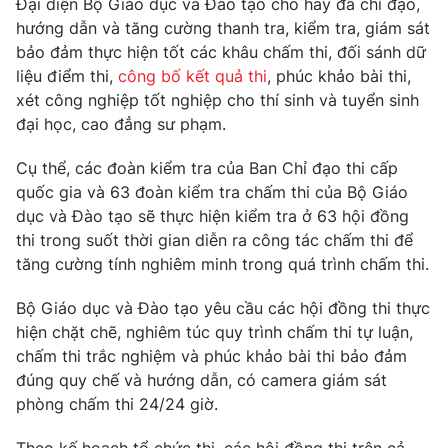
Đại diện Bộ Giáo dục và Đào tạo cho hay đã chỉ đạo,
Phim VTV
Giải trí
hướng dẫn và tăng cường thanh tra, kiểm tra, giám sát
Hậu trường
bảo đảm thực hiện tốt các khâu chấm thi, đối sánh dữ
Điện ảnh
liệu điểm thi,
công bố kết quả thi
, phúc khảo bài thi,
Đời sống
Nhân vật
xét công nghiệp tốt nghiệp cho thí sinh và tuyển sinh
Âm nhạc
Du lịch
đại học, cao đẳng sư phạm.
Khán giả
Giáo dục
Sao
Làm đẹp
Giải sao mai
Cụ thể, các đoàn kiểm tra của Ban Chỉ đạo thi cấp
Tuyển sinh
quốc gia và 63 đoàn kiểm tra chấm thi của Bộ Giáo
Công nghệ
Chất lượng cuộc sống
dục và Đào tạo sẽ thực hiện kiểm tra ở 63 hội đồng
Học trực tuyến
Hitech Công nghệ tương lai
thi trong suốt thời gian diễn ra công tác chấm thi để
Giao lưu trực tuyến
tăng cường tính nghiêm minh trong quá trình chấm thi.
Sản phẩm
Bộ Giáo dục và Đào tạo yêu cầu các hội đồng thi thực
Lịch phát sóng
Thị trường
hiện chặt chẽ, nghiêm túc quy trình chấm thi tự luận,
chấm thi trắc nghiệm và phúc khảo bài thi bảo đảm
Tư vấn
đúng quy chế và hướng dẫn, có camera giám sát
Chuyên mục khác
phòng chấm thi 24/24 giờ.
Emagazine
Podcast