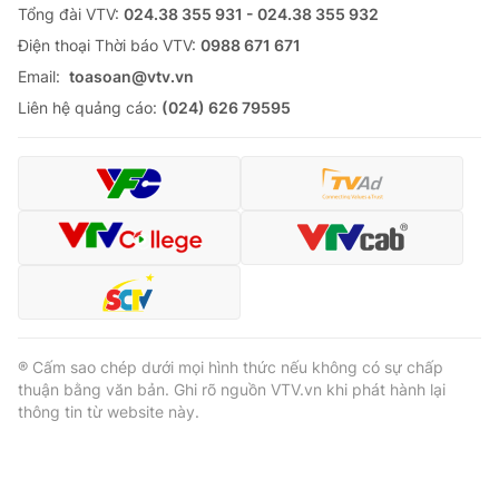
Tổng đài VTV:
024.38 355 931 - 024.38 355 932
Ðiện thoại Thời báo VTV:
0988 671 671
Email:
toasoan@vtv.vn
Liên hệ quảng cáo:
(024) 626 79595
® Cấm sao chép dưới mọi hình thức nếu không có sự chấp
thuận bằng văn bản. Ghi rõ nguồn VTV.vn khi phát hành lại
thông tin từ website này.