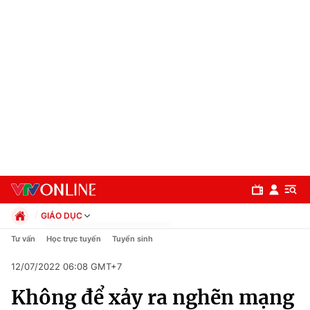
GIÁO DỤC
Chính trị
Tư vấn
Học trực tuyến
Tuyển sinh
Xã hội
12/07/2022 06:08 GMT+7
Pháp luật
Chuyên mục
Kinh tế
Không để xảy ra nghẽn mạng
Thể thao