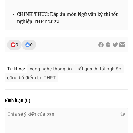
Ðiện thoại Thời báo VTV:
024.66 897 897
Email:
toasoan@vtv.vn
CHÍNH THỨC: Đáp án môn Ngữ văn kỳ thi tốt
Liên hệ quảng cáo:
024-7300.7108
nghiệp THPT 2022
0
0
Từ khóa:
công nghệ thông tin
kết quả thi tốt nghiệp
công bố điểm thi THPT
Bình luận
(
0
)
® Cấm sao chép dưới mọi hình thức nếu không có sự chấp
thuận bằng văn bản. Ghi rõ nguồn VTV.vn khi phát hành lại
thông tin từ website này.