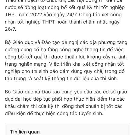
Theo kế hoạch tổ chức thi, các hội đồng thi trên cả
nước sẽ đồng loạt công bố kết quả Kỳ thi tốt nghiệp
Photo
Infographic
THPT năm 2022 vào ngày 24/7. Công tác xét công
nhận tốt nghiệp THPT hoàn thành chậm nhất ngày
Video
Shorts video
26/7.
Bộ Giáo dục và Đào tạo đề nghị các địa phương tăng
VTV Money
VTV Thể thao
cường củng cố hạ tầng công nghệ thông tin để việc
công bố kết quả thi được thuận lợi, không xảy ra tình
VTV Sức khoẻ
Bất động sản
trạng nghẽn mạng. Việc triển khai xét công nhận tốt
nghiệp cho thí sinh bảo đảm đúng quy chế, trong đó
tập trung rà soát kỹ thông tin dữ liệu của thí sinh.
Thị trường 24h
Tấm lòng Việt
Bộ Giáo dục và Đào tạo cũng yêu cầu các cơ sở giáo
VTV4
Vươn mình bằng AI
dục đại học tiếp tục phối hợp thực hiện kiểm tra các
khâu chấm thi của kỳ thi đồng thời chuẩn bị tốt các
điều kiện để thực hiện công tác tuyển sinh.
VTV9
VTV8
Tin liên quan
Liên hệ tòa soạn
English