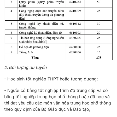
THỜI BÁO VTV
Theo dõi báo trên
Cơ quan chủ quản:
Đài Truyền hình Việt Nam
Cơ quan báo chí:
Thời báo VTV
2. Đối tượng dự tuyển
Giấy phép hoạt động báo in và báo điện tử số 483/GP-BTTTT
cấp ngày 29/12/2023
- Học sinh tốt nghiệp THPT hoặc tương đương;
Tổng Biên tập:
Vũ Thanh Thủy
- Người có bằng tốt nghiệp trình độ trung cấp và có
Phó Tổng Biên tập:
Nguyễn Thị Mỹ Hạnh, Phạm Quốc Thắng,
Nguyễn Trọng Ninh
bằng tốt nghiệp trung học phổ thông hoặc đã học và
thi đạt yêu cầu các môn văn hóa trung học phổ thông
Tổng đài VTV:
024.38 355 931 - 024.38 355 932
theo quy định của Bộ Giáo dục và Đào tạo;
Ðiện thoại Thời báo VTV:
024.66 897 897