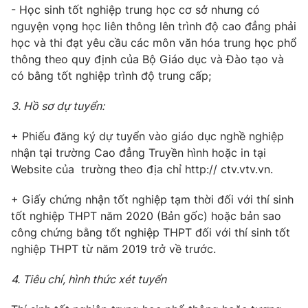
Email:
toasoan@vtv.vn
- Học sinh tốt nghiệp trung học cơ sở nhưng có
Liên hệ quảng cáo:
024-7300.7108
nguyện vọng học liên thông lên trình độ cao đẳng phải
học và thi đạt yêu cầu các môn văn hóa trung học phổ
thông theo quy định của Bộ Giáo dục và Đào tạo và
có bằng tốt nghiệp trình độ trung cấp;
3. Hồ sơ dự tuyển:
+ Phiếu đăng ký dự tuyển vào giáo dục nghề nghiệp
nhận tại trường Cao đẳng Truyền hình hoặc in tại
Website của trường theo địa chỉ http:// ctv.vtv.vn.
+ Giấy chứng nhận tốt nghiệp tạm thời đối với thí sinh
® Cấm sao chép dưới mọi hình thức nếu không có sự chấp
tốt nghiệp THPT năm 2020 (Bản gốc) hoặc bản sao
thuận bằng văn bản. Ghi rõ nguồn VTV.vn khi phát hành lại
công chứng bằng tốt nghiệp THPT đối với thí sinh tốt
thông tin từ website này.
nghiệp THPT từ năm 2019 trở về trước.
4. Tiêu chí, hình thức xét tuyển