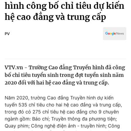
Chính trị
hình công bố chỉ tiêu dự kiến
Truyền hình
hệ cao đẳng và trung cấp
Văn hóa - Giải trí
Xã hội
Y tế
Đời sống
PV
Pháp luật
Công nghệ
Giáo dục
Y tế
VTV.vn - Trường Cao đẳng Truyền hình đã công
Thế giới
bố chỉ tiêu tuyển sinh trong đợt tuyển sinh năm
Tin tức
2020 đối với hai hệ cao đẳng và trung cấp.
Kinh tế
Thế giới đó đây
Năm 2020, trường Cao đẳng Truyền hình dự kiến
Tài chính
Dữ liệu và đời sống
tuyển 535 chỉ tiêu cho hai hệ cao đẳng và trung cấp,
Câu chuyện quốc tế
Thị trường
trong đó có 275 chỉ tiêu hệ cao đẳng cho 9 chuyên
ngành gồm: Báo chí; Truyền thông đa phương tiện;
Truyền hình
Góc doanh nghiệp
Quay phim; Công nghệ điện ảnh - truyền hình; Công