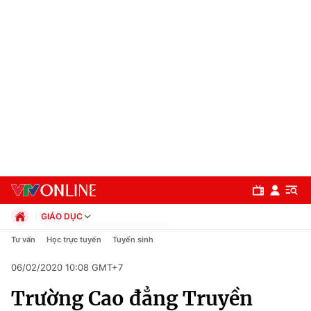
GIÁO DỤC
Chính trị
Tư vấn
Học trực tuyến
Tuyển sinh
Xã hội
06/02/2020 10:08 GMT+7
Pháp luật
Chuyên mục
Kinh tế
Trường Cao đẳng Truyền
Thể thao