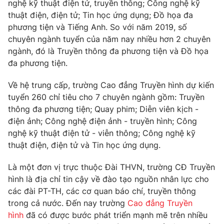
Phim VTV
nghệ kỹ thuật điện tử, truyền thông; Công nghệ kỹ
Giải trí
thuật điện, điện tử; Tin học ứng dụng; Đồ họa đa
Hậu trường
phương tiện và Tiếng Anh. So với năm 2019, số
Điện ảnh
chuyên ngành tuyển của năm nay nhiều hơn 2 chuyên
Đời sống
Nhân vật
ngành, đó là Truyền thông đa phương tiện và Đồ họa
Âm nhạc
Du lịch
Khán giả
đa phương tiện.
Giáo dục
Sao
Làm đẹp
Giải sao mai
Về hệ trung cấp, trường Cao đẳng Truyền hình dự kiến
Tuyển sinh
tuyển 260 chỉ tiêu cho 7 chuyên ngành gồm: Truyền
Công nghệ
Chất lượng cuộc sống
thông đa phương tiện; Quay phim; Diễn viên kịch -
Học trực tuyến
Hitech Công nghệ tương lai
điện ảnh; Công nghệ điện ảnh - truyền hình; Công
Giao lưu trực tuyến
nghệ kỹ thuật điện tử - viễn thông; Công nghệ kỹ
Sản phẩm
thuật điện, điện tử và Tin học ứng dụng.
Lịch phát sóng
Thị trường
Là một đơn vị trực thuộc Đài THVN, trường CĐ Truyền
Tư vấn
hình là địa chỉ tin cậy về đào tạo nguồn nhân lực cho
các đài PT-TH, các cơ quan báo chí, truyền thông
Chuyên mục khác
trong cả nước. Đến nay trường
Cao đẳng Truyền
Emagazine
Podcast
hình
đã có được bước phát triển mạnh mẽ trên nhiều