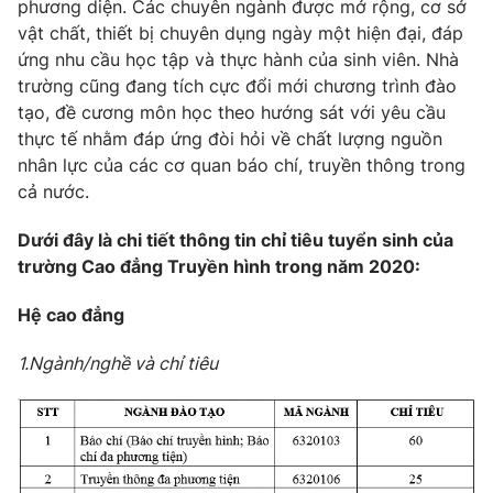
phương diện. Các chuyên ngành được mở rộng, cơ sở
vật chất, thiết bị chuyên dụng ngày một hiện đại, đáp
Photo
Infographic
ứng nhu cầu học tập và thực hành của sinh viên. Nhà
trường cũng đang tích cực đổi mới chương trình đào
Video
Shorts video
tạo, đề cương môn học theo hướng sát với yêu cầu
thực tế nhằm đáp ứng đòi hỏi về chất lượng nguồn
VTV Money
VTV Thể thao
nhân lực của các cơ quan báo chí, truyền thông trong
cả nước.
VTV Sức khoẻ
Bất động sản
Dưới đây là chi tiết thông tin chỉ tiêu tuyển sinh của
trường Cao đẳng Truyền hình trong năm 2020:
Thị trường 24h
Tấm lòng Việt
Hệ cao đẳng
VTV4
Vươn mình bằng AI
1.Ngành/nghề và chỉ tiêu
VTV9
VTV8
Liên hệ tòa soạn
English