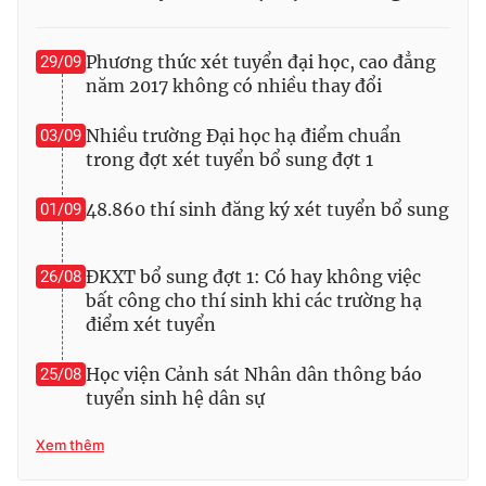
Ðiện thoại Thời báo VTV:
024.66 897 897
Email:
toasoan@vtv.vn
Phương thức xét tuyển đại học, cao đẳng
29/09
Liên hệ quảng cáo:
024-7300.7108
năm 2017 không có nhiều thay đổi
Nhiều trường Đại học hạ điểm chuẩn
03/09
trong đợt xét tuyển bổ sung đợt 1
48.860 thí sinh đăng ký xét tuyển bổ sung
01/09
ĐKXT bổ sung đợt 1: Có hay không việc
26/08
bất công cho thí sinh khi các trường hạ
điểm xét tuyển
Học viện Cảnh sát Nhân dân thông báo
25/08
® Cấm sao chép dưới mọi hình thức nếu không có sự chấp
tuyển sinh hệ dân sự
thuận bằng văn bản. Ghi rõ nguồn VTV.vn khi phát hành lại
thông tin từ website này.
Xem thêm