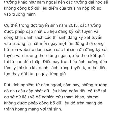
Phim VTV
trường khác như năm ngoái nên các trường đại học sẽ
Giải trí
không công bố dữ liệu điểm của thí sinh nộp hồ sơ
Hậu trường
vào trường mình.
Điện ảnh
Đời sống
Nhân vật
Cụ thể, trong đợt tuyển sinh năm 2015, các trường
Âm nhạc
Du lịch
được phép cập nhật dữ liệu đăng ký xét tuyển và
Khán giả
Giáo dục
Sao
công khai danh sách các thí sinh đăng ký xét tuyển
Làm đẹp
Giải sao mai
vào trường ít nhất mỗi ngày một lần đồng thời công
Tuyển sinh
Công nghệ
bố trên website danh sách các thí sinh đã đăng ký xét
Chất lượng cuộc sống
Học trực tuyến
tuyển vào trường theo từng ngành, xếp theo kết quả
Hitech Công nghệ tương lai
thi từ cao đến thấp. Điều này trực tiếp ảnh hưởng đến
Giao lưu trực tuyến
tâm lý thí sinh khi danh sách trúng tuyển tạm thời liên
Sản phẩm
tục thay đổi từng ngày, từng giờ.
Lịch phát sóng
Thị trường
Rút kinh nghiệm từ năm ngoái, năm nay, những trường
Tư vấn
có nhu cầu cập nhật dữ liệu hằng ngày đều có thể tải
cơ sở dữ liệu về để nghiên cứu tham khảo, nhưng
Chuyên mục khác
không được phép công bố dữ liệu đó trên mạng để
Emagazine
Podcast
tránh hoang mang với thí sinh.