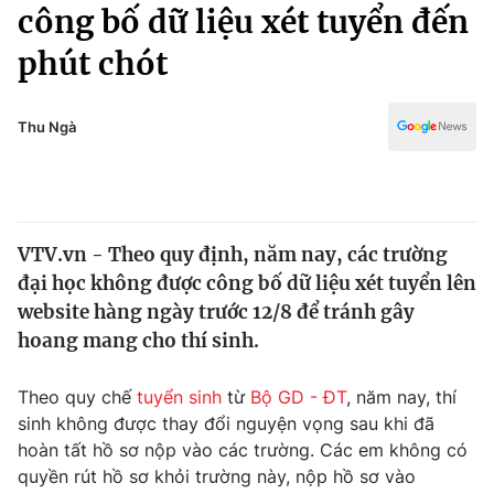
Chính trị
công bố dữ liệu xét tuyển đến
Truyền hình
phút chót
Văn hóa - Giải trí
Xã hội
Y tế
Đời sống
Thu Ngà
Pháp luật
Công nghệ
Giáo dục
Y tế
VTV.vn - Theo quy định, năm nay, các trường
Thế giới
đại học không được công bố dữ liệu xét tuyển lên
Tin tức
website hàng ngày trước 12/8 để tránh gây
Kinh tế
hoang mang cho thí sinh.
Thế giới đó đây
Tài chính
Dữ liệu và đời sống
Câu chuyện quốc tế
Theo quy chế
tuyển sinh
từ
Bộ GD - ĐT
, năm nay, thí
Thị trường
sinh không được thay đổi nguyện vọng sau khi đã
hoàn tất hồ sơ nộp vào các trường. Các em không có
Truyền hình
Góc doanh nghiệp
quyền rút hồ sơ khỏi trường này, nộp hồ sơ vào