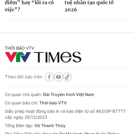
điểm” hay “lối ra có
tuệ nhân tạo quốc tế
việc”?
2026
THỜI BÁO VTV
Theo dõi báo trên
Cơ quan chủ quản:
Đài Truyền hình Việt Nam
Cơ quan báo chí:
Thời báo VTV
Giấy phép hoạt động báo in và báo điện tử số 483/GP-BTTTT
cấp ngày 29/12/2023
Tổng Biên tập:
Vũ Thanh Thủy
Phó Tổng Biên tập:
Nguyễn Thị Mỹ Hạnh, Phạm Quốc Thắng,