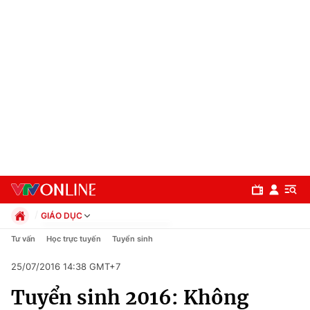
GIÁO DỤC
Chính trị
Tư vấn
Học trực tuyến
Tuyển sinh
Xã hội
25/07/2016 14:38 GMT+7
Pháp luật
Chuyên mục
Kinh tế
Tuyển sinh 2016: Không
Thể thao