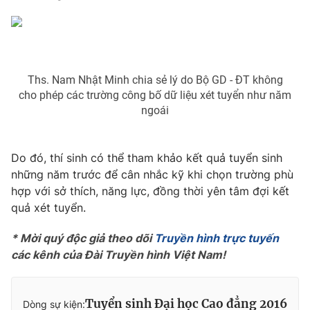
THỜI BÁO VTV
Ths. Nam Nhật Minh chia sẻ lý do Bộ GD - ĐT không
cho phép các trường công bố dữ liệu xét tuyển như năm
ngoái
Theo dõi báo trên
Do đó, thí sinh có thể tham khảo kết quả tuyển sinh
Cơ quan chủ quản:
những năm trước để cân nhắc kỹ khi chọn trường phù
Đài Truyền hình Việt Nam
hợp với sở thích, năng lực, đồng thời yên tâm đợi kết
Cơ quan báo chí:
Thời báo VTV
quả xét tuyển.
Giấy phép hoạt động báo in và báo điện tử số 483/GP-BTTTT
cấp ngày 29/12/2023
* Mời quý độc giả theo dõi
Truyền hình trực tuyến
Tổng Biên tập:
Vũ Thanh Thủy
các kênh của Đài Truyền hình Việt Nam!
Phó Tổng Biên tập:
Nguyễn Thị Mỹ Hạnh, Phạm Quốc Thắng,
Nguyễn Trọng Ninh
Tổng đài VTV:
024.38 355 931 - 024.38 355 932
Tuyển sinh Đại học Cao đẳng 2016
Dòng sự kiện: