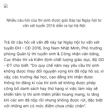
Photo
Infographic
Nhiều câu hỏi của thí sinh được giải đáp tại Ngày hội tư
Video
Shorts video
vấn xét tuyển 2016 diễn ra tại Hà Nội
VTV Money
VTV Thể thao
Trả lời câu hỏi về vấn đề này tại Ngày hội tư vấn xét
tuyển ĐH - CĐ 2016, ông Nam Nhật Minh, Phó trưởng
VTV Sức khoẻ
Bất động sản
phòng Quản lý thi tuyển sinh & Công nhận văn bằng,
Cục Khảo thí và Kiểm định chất lượng giáo dục, Bộ GD
Thị trường 24h
Tấm lòng Việt
- ĐT cho biết: "Do quy chế năm nay yêu cầu thí sinh
không được thay đổi nguyện vọng khi đã nộp hồ sơ, vì
vậy, các trường đại học, cao đẳng khi nhận được
VTV4
Vươn mình bằng AI
thông tin đăng kí của thí sinh sẽ không được phép
công bố danh sách hay thứ hạng vì việc làm này sẽ
VTV9
VTV8
khiến tâm lý thí sinh thêm phần hoang mang, lo lắng
khi các em đã nộp rồi nhưng không được rút, đặc biệt
Liên hệ tòa soạn
English
với những em có mức điểm chưa chắc chắn".