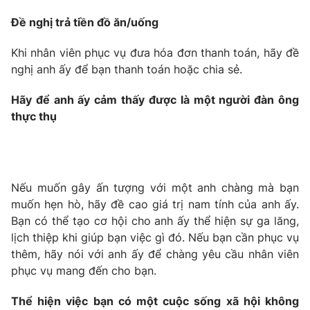
Phim VTV
Giải trí
Đề nghị trả tiền đồ ăn/uống
Hậu trường
Điện ảnh
Khi nhân viên phục vụ đưa hóa đơn thanh toán, hãy đề
Đời sống
Nhân vật
nghị anh ấy để bạn thanh toán hoặc chia sẻ.
Âm nhạc
Du lịch
Khán giả
Giáo dục
Sao
Hãy để anh ấy cảm thấy được là một người đàn ông
Làm đẹp
Giải sao mai
thực thụ
Tuyển sinh
Công nghệ
Chất lượng cuộc sống
Học trực tuyến
Hitech Công nghệ tương lai
Giao lưu trực tuyến
Nếu muốn gây ấn tượng với một anh chàng mà bạn
Sản phẩm
muốn hẹn hò, hãy đề cao giá trị nam tính của anh ấy.
Lịch phát sóng
Thị trường
Bạn có thể tạo cơ hội cho anh ấy thể hiện sự ga lăng,
lịch thiệp khi giúp bạn việc gì đó. Nếu bạn cần phục vụ
Tư vấn
thêm, hãy nói với anh ấy để chàng yêu cầu nhân viên
Chuyên mục khác
phục vụ mang đến cho bạn.
Emagazine
Podcast
Thể hiện việc bạn có một cuộc sống xã hội không