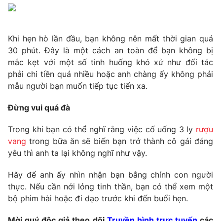
Khi hẹn hò lần đầu, bạn không nên mất thời gian quá
THỜI BÁO VTV
30 phút. Đây là một cách an toàn để bạn không bị
mắc kẹt với một số tình huống khó xử như đối tác
phải chi tiền quá nhiều hoặc anh chàng ấy không phải
mẫu người bạn muốn tiếp tục tiến xa.
Theo dõi báo trên
Đừng vui quá đà
Cơ quan chủ quản:
Đài Truyền hình Việt Nam
Trong khi bạn có thể nghĩ rằng việc cố uống 3 ly
rượu
Cơ quan báo chí:
Thời báo VTV
vang
trong bữa ăn sẽ biến bạn trở thành cô gái đáng
Giấy phép hoạt động báo in và báo điện tử số 483/GP-BTTTT
yêu thì anh ta lại không nghĩ như vậy.
cấp ngày 29/12/2023
Hãy để anh ấy nhìn nhận bạn bằng chính con người
Tổng Biên tập:
Vũ Thanh Thủy
thực. Nếu cần nới lỏng tinh thần, bạn có thể xem một
Phó Tổng Biên tập:
Nguyễn Thị Mỹ Hạnh, Phạm Quốc Thắng,
bộ phim hài hoặc đi dạo trước khi đến buổi hẹn.
Nguyễn Trọng Ninh
Tổng đài VTV:
024.38 355 931 - 024.38 355 932
Mời quý độc giả theo dõi
Truyền hình trực tuyến
các