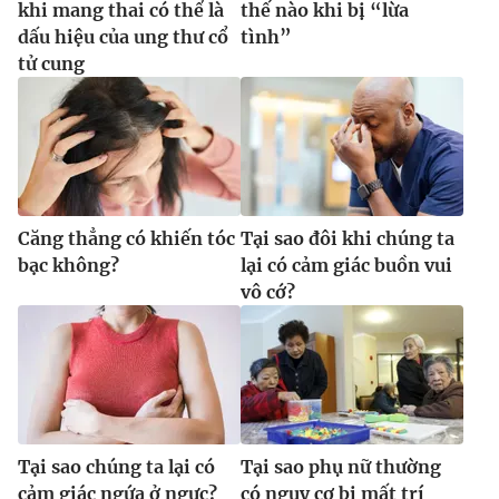
khi mang thai có thể là
thế nào khi bị “lừa
dấu hiệu của ung thư cổ
tình”
tử cung
Căng thẳng có khiến tóc
Tại sao đôi khi chúng ta
bạc không?
lại có cảm giác buồn vui
vô cớ?
Tại sao chúng ta lại có
Tại sao phụ nữ thường
cảm giác ngứa ở ngực?
có nguy cơ bị mất trí