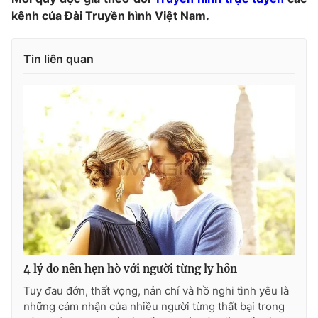
Ðiện thoại Thời báo VTV:
024.66 897 897
kênh của Đài Truyền hình Việt Nam.
Email:
toasoan@vtv.vn
Liên hệ quảng cáo:
024-7300.7108
Tin liên quan
® Cấm sao chép dưới mọi hình thức nếu không có sự chấp
thuận bằng văn bản. Ghi rõ nguồn VTV.vn khi phát hành lại
4 lý do nên hẹn hò với người từng ly hôn
thông tin từ website này.
Tuy đau đớn, thất vọng, nản chí và hồ nghi tình yêu là
những cảm nhận của nhiều người từng thất bại trong