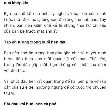
quá khép kín
Photo
Infographic
Bạn có thể kể cho anh ấy nghe về bạn bè của mình
hoặc một đối tác lạ lùng nào đó từng tán tỉnh bạn. Tuy
Video
Shorts video
nhiên, bạn nên kiềm chế kể lể những thói hư tật xấu
của bạn bè trước mặt anh ấy.
VTV Money
VTV Thể thao
Tạo ấn tượng trong buổi hẹn đầu
VTV Sức khoẻ
Bất động sản
Bạn nên nhớ ấn tượng ban đầu gần như sẽ quyết định
bước tiếp theo cho mối quan hệ của bạn. Thế nên,
trong lần đầu gặp mặt, bạn không nên thật như đếm
Thị trường 24h
Tấm lòng Việt
với đối tác.
VTV4
Vươn mình bằng AI
Vài phút đầu tiên rất quan trọng để hai bên phá vỡ rào
cản của sự e dè, ngượng ngùng để có cuộc trò chuyện
thú vị.
VTV9
VTV8
Bắt đầu với buổi hẹn cà phê
Liên hệ tòa soạn
English