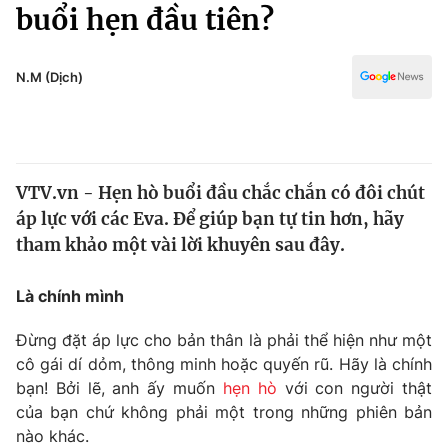
Chính trị
buổi hẹn đầu tiên?
Truyền hình
Văn hóa - Giải trí
Xã hội
Y tế
N.M (Dịch)
Đời sống
Pháp luật
Công nghệ
Giáo dục
Y tế
VTV.vn - Hẹn hò buổi đầu chắc chắn có đôi chút
áp lực với các Eva. Để giúp bạn tự tin hơn, hãy
Thế giới
tham khảo một vài lời khuyên sau đây.
Tin tức
Kinh tế
Là chính mình
Thế giới đó đây
Tài chính
Đừng đặt áp lực cho bản thân là phải thể hiện như một
Dữ liệu và đời sống
Câu chuyện quốc tế
cô gái dí dỏm, thông minh hoặc quyến rũ. Hãy là chính
Thị trường
bạn! Bởi lẽ, anh ấy muốn
hẹn hò
với con người thật
Truyền hình
của bạn chứ không phải một trong những phiên bản
Góc doanh nghiệp
nào khác.