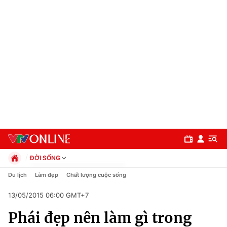
ĐỜI SỐNG
Chính trị
Du lịch
Làm đẹp
Chất lượng cuộc sống
Xã hội
13/05/2015 06:00 GMT+7
Pháp luật
Chuyên mục
Kinh tế
Phái đẹp nên làm gì trong
Thể thao