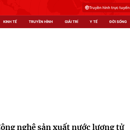
Truyền hình trực tuyến
KINH TẾ
TRUYỀN HÌNH
GIẢI TRÍ
Y TẾ
ĐỜI SỐNG
Pháp luật
Y tế
Truyền hình
Multimedia
Phim VTV
Video
Hậu trường
Shorts video
Nhân vật
Podcast
Khán giả
EMagazine
Giải sao mai
Photo
"Công nghệ sản xuất nước lượng tử
Infographic