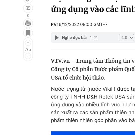
ứng dụng vào các lĩn
0
PV
16/12/2022 08:00 GMT+7
Giải trí
Đời sống
1:21
Nghe đọc bài
Điện ảnh
Du lịch
Âm nhạc
Làm đẹp
VTV.vn - Trung tâm Thông tin v
Sao
Chất lượng cuộc sốn
Công ty Cổ phần Dược phẩm Quố
USA tổ chức hội thảo.
Nước lượng tử (nước Vikill) được t
công ty TNHH D&H Retek USA sản 
ứng dụng vào nhiều lĩnh vực như 
sản xuất ra các sản phẩm thiên n
phẩm thiên nhiên góp phần vào bả