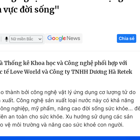
h vực đời sống"
Góc ảnh
Giáo dục
Công nghệ
Chia sẻ
Tuyển sinh
Hitech Công ng
Học trực tuyến
Sản phẩm
à Thống kê Khoa học và Công nghệ phối hợp với
g
Thị trường
c tế Love World và Công ty TNHH Dương Hà Retek
Tư vấn
ạo thành bởi công nghệ vật lý ứng dụng cơ lượng tử do
xuất. Công nghệ sản xuất loại nước này có khả năng
nông nghiệp, mỹ phẩm, nâng cao đời sống sức khỏe... đ
hiên an toàn cho sức khỏe. Xu hướng sử dụng các sản
o vệ môi trường và nâng cao sức khoẻ con người.