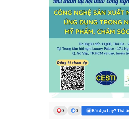
0
0
Bài đọc hay? Thả t