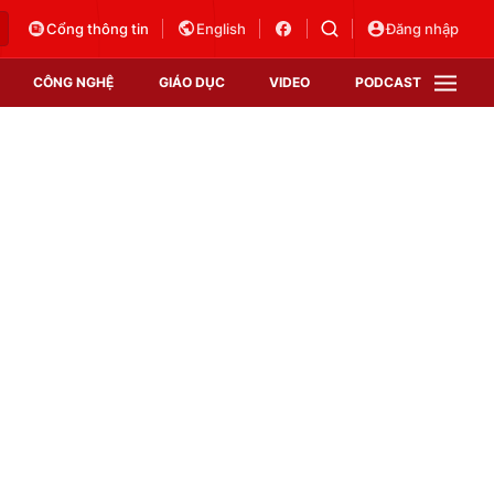
Cổng thông tin
English
Đăng nhập
CÔNG NGHỆ
GIÁO DỤC
VIDEO
PODCAST
VTV Money
VTV Thể thao
VTV Sức khoẻ
Bất động sản
Thị trường 24h
Tấm lòng Việt
Vươn mình bằng AI
VTV4
VTV8
VTV9
Lịch phát sóng
Giao lưu trực tuyến
Sự kiện