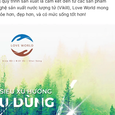
ng quy trình sản xuất là cam kết đến từ các sản phẩm
hệ sản xuất nước lượng tử (Vikill), Love World mong
ỏe hơn, đẹp hơn, và có mức sống tốt hơn!