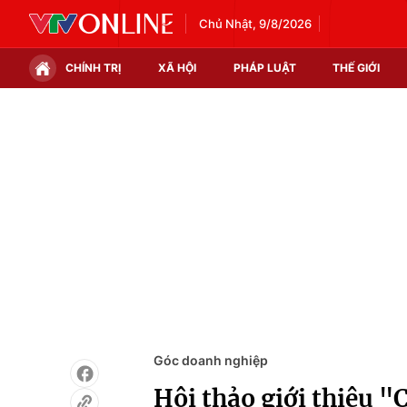
Chủ Nhật, 9/8/2026
CHÍNH TRỊ
XÃ HỘI
PHÁP LUẬT
THẾ GIỚI
Chính trị
Xã hội
Thế giới
Kinh tế
Tin tức
Tài chính
Thế giới đó đây
Thị trường
Câu chuyện quốc tế
Góc doanh nghiệp
Dữ liệu và đời sống
Góc doanh nghiệp
Hội thảo giới thiệu 