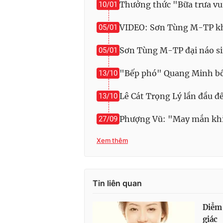
Thưởng thức "Bữa trưa v
10/01
VIDEO: Sơn Tùng M-TP kh
05/01
Sơn Tùng M-TP đại náo si
05/01
"Bếp phó" Quang Minh bối 
13/10
Lê Cát Trọng Lý lần đầu đế
13/10
Phượng Vũ: "May mắn khi 
27/09
Xem thêm
Tin liên quan
Diễm
giác