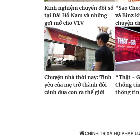
Kinh nghiệm chuyển đổi số
"Sao Che
tại Đài Hồ Nam và những
và Binz 
gợi mở cho VTV
chuyện c
Chuyện nhà thời nay: Tình
“Thật - G
yêu của mẹ trở thành đôi
Chống tin
cánh đưa con ra thế giới
thông tin
CHÍNH TRỊ
XÃ HỘI
PHÁP L