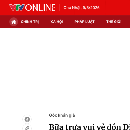
Chủ Nhật, 9/8/2026
CHÍNH TRỊ
XÃ HỘI
PHÁP LUẬT
THẾ GIỚI
Chính trị
Xã hội
Thế giới
Kinh tế
Tin tức
Tài chính
Thế giới đó đây
Thị trường
Câu chuyện quốc tế
Góc doanh nghiệp
Dữ liệu và đời sống
Góc khán giả
Bữa trưa vui vẻ đón 