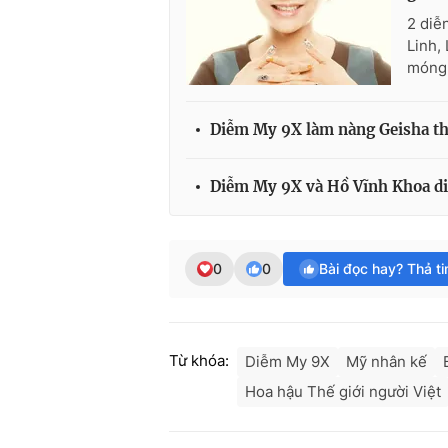
2 diễ
Linh,
móng 
Diễm My 9X làm nàng Geisha th
Diễm My 9X và Hồ Vĩnh Khoa diễ
0
0
Bài đọc hay? Thả t
Từ khóa:
Diễm My 9X
Mỹ nhân kế
Hoa hậu Thế giới người Việt