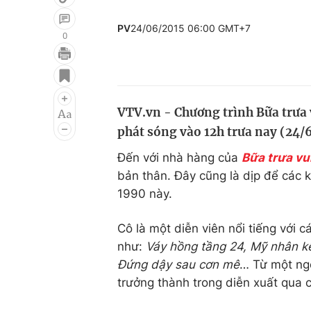
PV
24/06/2015 06:00 GMT+7
0
Giải trí
Đời sống
Điện ảnh
Du lịch
VTV.vn - Chương trình Bữa trưa 
Âm nhạc
Làm đẹp
phát sóng vào 12h trưa nay (24/
Sao
Chất lượng cuộc sốn
Đến với nhà hàng của
Bữa trưa vu
bản thân. Đây cũng là dịp để các 
1990 này.
Cô là một diễn viên nổi tiếng với 
như:
Váy hồng tầng 24, Mỹ nhân kế
Đứng dậy sau cơn mê
… Từ một ng
trưởng thành trong diễn xuất qua 