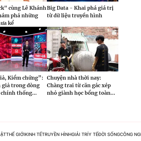
ck" cùng Lê Khánh
Big Data - Khai phá giá trị
khám phá những
từ dữ liệu truyền hình
hưa kể
iả, Kiểm chứng”:
Chuyện nhà thời nay:
 giả trong dòng
Chàng trai từ căn gác xép
 chính thống...
nhỏ giành học bổng toàn...
UẬT
THẾ GIỚI
KINH TẾ
TRUYỀN HÌNH
GIẢI TRÍ
Y TẾ
ĐỜI SỐNG
CÔNG NG