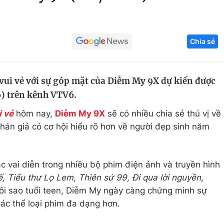
Góc ảnh
Chia sẻ
Giáo dục
Công nghệ
Tuyển sinh
Hitech Công ng
vui vẻ với sự góp mặt của Diễm My 9X dự kiến được
Học trực tuyến
Sản phẩm
6) trên kênh VTV6.
g
Thị trường
i vẻ
hôm nay,
Diễm My 9X
sẽ có nhiều chia sẻ thú vị về
Tư vấn
khán giả có cơ hội hiểu rõ hơn về người đẹp sinh năm
các vai diễn trong nhiều bộ phim điện ảnh và truyền hình
, Tiểu thư Lọ Lem, Thiên sứ 99, Đi qua lời nguyền,
ôi sao tuổi teen, Diễm My ngày càng chứng minh sự
các thể loại phim đa dạng hơn.