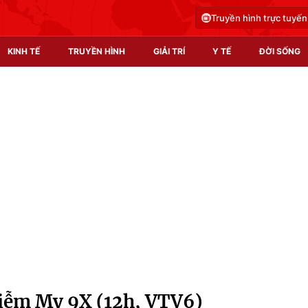
Truyền hình trực tuyến
KINH TẾ
TRUYỀN HÌNH
GIẢI TRÍ
Y TẾ
ĐỜI SỐNG
Pháp luật
Y tế
Truyền hình
Multimedia
Phim VTV
Video
Hậu trường
Shorts video
Nhân vật
Podcast
Khán giả
EMagazine
Giải sao mai
Photo
Diễm My 9X (12h, VTV6)
Infographic