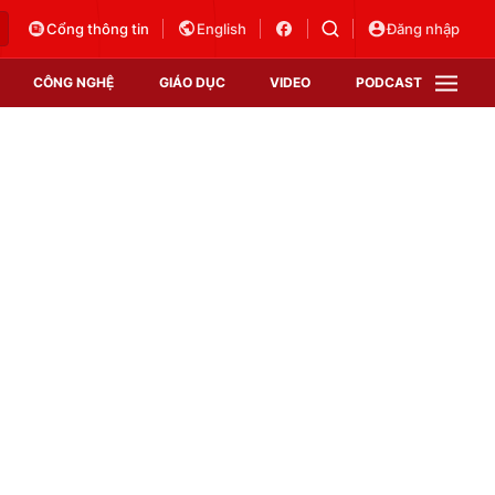
Cổng thông tin
English
Đăng nhập
CÔNG NGHỆ
GIÁO DỤC
VIDEO
PODCAST
VTV Money
VTV Thể thao
VTV Sức khoẻ
Bất động sản
Thị trường 24h
Tấm lòng Việt
Vươn mình bằng AI
VTV4
VTV8
VTV9
Lịch phát sóng
Giao lưu trực tuyến
Sự kiện