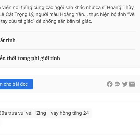
n viên nổi tiếng cùng các ngôi sao khác như ca sĩ Hoàng Thùy
 Lê Cát Trọng Lý, người mẫu Hoàng Yến... thực hiện bộ ảnh “Vẽ
tay cứu tê giác” để chống săn bắn tê giác.
ất tình
n thời trang phi giới tính
im cho bài đọc
Bữa trưa vui vẻ
Zing
váy hồng tầng 24