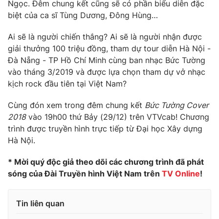
Ngọc. Đêm chung kết cũng sẽ có phần biểu diễn đặc
biệt của ca sĩ Tùng Dương, Đông Hùng…
Photo
Infographic
Ai sẽ là người chiến thắng? Ai sẽ là người nhận được
Video
Shorts video
giải thưởng 100 triệu đồng, tham dự tour diễn Hà Nội -
Đà Nẵng - TP Hồ Chí Minh cùng ban nhạc Bức Tường
vào tháng 3/2019 và được lựa chọn tham dự vở nhạc
VTV Money
VTV Thể thao
kịch rock đầu tiên tại Việt Nam?
VTV Sức khoẻ
Bất động sản
Cùng đón xem trong đêm chung kết
Bức Tường Cover
2018
vào 19h00 thứ Bảy (29/12) trên VTVcab! Chương
trình được truyền hình trực tiếp từ Đại học Xây dựng
Thị trường 24h
Tấm lòng Việt
Hà Nội.
VTV4
Vươn mình bằng AI
* Mời quý độc giả theo dõi các chương trình đã phát
sóng của Đài Truyền hình Việt Nam trên
TV Online
!
VTV9
VTV8
Tin liên quan
Liên hệ tòa soạn
English