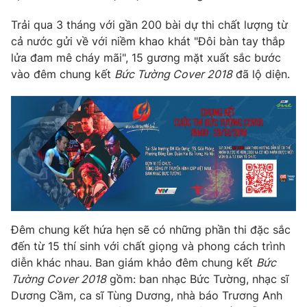
Phim VTV
Giải trí
Trải qua 3 tháng với gần 200 bài dự thi chất lượng từ
Hậu trường
cả nước gửi về với niềm khao khát "Đôi bàn tay thắp
Điện ảnh
Đời sống
lửa đam mê cháy mãi", 15 gương mặt xuất sắc bước
Nhân vật
Âm nhạc
vào đêm chung kết
Bức Tường Cover 2018
đã lộ diện.
Du lịch
Khán giả
Giáo dục
Sao
Làm đẹp
Giải sao mai
Tuyển sinh
Công nghệ
Chất lượng cuộc sống
Học trực tuyến
Hitech Công nghệ tương lai
Giao lưu trực tuyến
Sản phẩm
Lịch phát sóng
Thị trường
Đêm chung kết hứa hẹn sẽ có những phần thi đặc sắc
Tư vấn
đến từ 15 thí sinh với chất giọng và phong cách trình
diễn khác nhau. Ban giám khảo đêm chung kết
Bức
Chuyên mục khác
Tường Cover 2018
gồm: ban nhạc Bức Tường, nhạc sĩ
Emagazine
Podcast
Dương Cầm, ca sĩ Tùng Dương, nhà báo Trương Anh