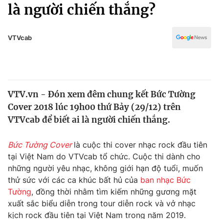
Chính trị
là người chiến thắng?
Truyền hình
Văn hóa - Giải trí
Xã hội
Y tế
VTVcab
Đời sống
Pháp luật
Công nghệ
Giáo dục
Y tế
VTV.vn - Đón xem đêm chung kết Bức Tường
Cover 2018 lúc 19h00 thứ Bảy (29/12) trên
Thế giới
VTVcab để biết ai là người chiến thắng.
Tin tức
Kinh tế
Bức Tường Cover
là cuộc thi cover nhạc rock đầu tiên
Thế giới đó đây
tại Việt Nam do VTVcab tổ chức. Cuộc thi dành cho
Tài chính
những người yêu nhạc, không giới hạn độ tuổi, muốn
Dữ liệu và đời sống
Câu chuyện quốc tế
thử sức với các ca khúc bất hủ của
ban nhạc Bức
Thị trường
Tường
, đồng thời nhằm tìm kiếm những gương mặt
Truyền hình
xuất sắc biểu diễn trong tour diễn rock và vở nhạc
Góc doanh nghiệp
kịch rock đầu tiên tại Việt Nam trong năm 2019.