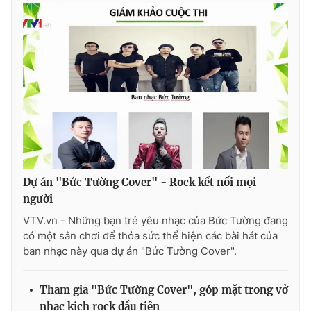
THỜI BÁO VTV
Theo dõi báo trên
Cơ quan chủ quản:
Đài Truyền hình Việt Nam
Dự án "Bức Tường Cover" - Rock kết nối mọi
Cơ quan báo chí:
Thời báo VTV
người
Giấy phép hoạt động báo in và báo điện tử số 483/GP-BTTTT
VTV.vn - Những bạn trẻ yêu nhạc của Bức Tường đang
cấp ngày 29/12/2023
có một sân chơi để thỏa sức thể hiện các bài hát của
Tổng Biên tập:
Vũ Thanh Thủy
ban nhạc này qua dự án "Bức Tường Cover".
Phó Tổng Biên tập:
Nguyễn Thị Mỹ Hạnh, Phạm Quốc Thắng,
Nguyễn Trọng Ninh
Tham gia "Bức Tường Cover", góp mặt trong vở
Tổng đài VTV:
024.38 355 931 - 024.38 355 932
nhạc kịch rock đầu tiên