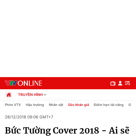
TRUYỀN HÌNH
Chính trị
Phim VTV
Hậu trường
Nhân vật
Góc khán giả
Điểm hẹn tài năng
Giải
Xã hội
28/12/2018 09:06 GMT+7
Pháp luật
Chuyên mục
Kinh tế
Bức Tường Cover 2018 - Ai sẽ
Thể thao