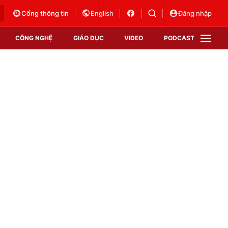
Cổng thông tin
English
Đăng nhập
CÔNG NGHỆ
GIÁO DỤC
VIDEO
PODCAST
VTV Money
VTV Thể thao
VTV Sức khoẻ
Bất động sản
Thị trường 24h
Tấm lòng Việt
Vươn mình bằng AI
VTV4
VTV8
VTV9
Lịch phát sóng
Giao lưu trực tuyến
Sự kiện