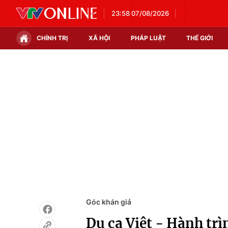
23:58 07/08/2026
CHÍNH TRỊ
XÃ HỘI
PHÁP LUẬT
THẾ GIỚI
Chính trị
Xã hội
Thế giới
Kinh tế
Tin tức
Tài chính
Thế giới đó đây
Thị trường
Câu chuyện quốc tế
Góc doanh nghiệp
Dữ liệu và đời sống
Góc khán giả
Du ca Việt - Hành tr