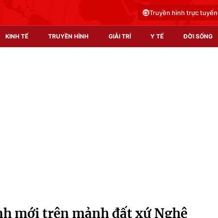
Truyền hình trực tuyến
KINH TẾ
TRUYỀN HÌNH
GIẢI TRÍ
Y TẾ
ĐỜI SỐNG
Pháp luật
Y tế
Truyền hình
Multimedia
Phim VTV
Video
Hậu trường
Shorts video
Nhân vật
Podcast
Khán giả
EMagazine
Giải sao mai
Photo
ình mới trên mảnh đất xứ Nghệ
Infographic