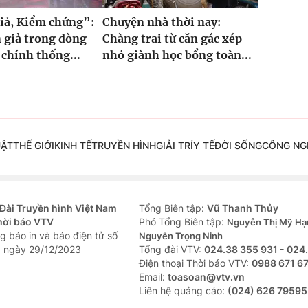
iả, Kiểm chứng”:
Chuyện nhà thời nay:
 giả trong dòng
Chàng trai từ căn gác xép
 chính thống...
nhỏ giành học bổng toàn...
UẬT
THẾ GIỚI
KINH TẾ
TRUYỀN HÌNH
GIẢI TRÍ
Y TẾ
ĐỜI SỐNG
CÔNG NG
Đài Truyền hình Việt Nam
Tổng Biên tập:
Vũ Thanh Thủy
hời báo VTV
Phó Tổng Biên tập:
Nguyễn Thị Mỹ Hạ
g báo in và báo điện tử số
Nguyễn Trọng Ninh
 ngày 29/12/2023
Tổng đài VTV:
024.38 355 931 - 024
Ðiện thoại Thời báo VTV:
0988 671 6
Email:
toasoan@vtv.vn
Liên hệ quảng cáo:
(024) 626 79595