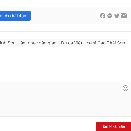
im cho bài đọc
Minh Sơn
âm nhạc dân gian
Du ca Việt
ca sĩ Cao Thái Sơn
Gửi bình luận