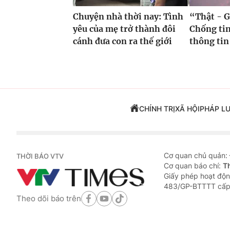
Chuyện nhà thời nay: Tình
“Thật - G
yêu của mẹ trở thành đôi
Chống tin
cánh đưa con ra thế giới
thông tin
CHÍNH TRỊ
XÃ HỘI
PHÁP L
Cơ quan chủ quản:
THỜI BÁO VTV
Cơ quan báo chí:
T
Giấy phép hoạt độn
483/GP-BTTTT cấp
Theo dõi báo trên