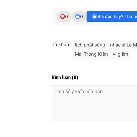
0
0
Bài đọc hay? Thả t
Từ khóa:
lịch phát sóng
nhạc sĩ Lê 
Mai Trọng Kiên
ví giặm
Bình luận
(
0
)