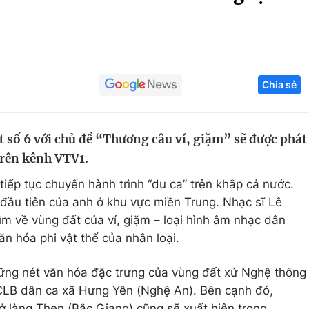
Góc ảnh
Giáo dục
Công nghệ
Chia sẻ
Tuyển sinh
Hitech Công ng
Học trực tuyến
Sản phẩm
t số 6 với chủ đề “Thương câu ví, giặm” sẽ được phát
g
Thị trường
trên kênh VTV1.
Tư vấn
tiếp tục chuyến hành trình “du ca” trên khắp cả nước.
đầu tiên của anh ở khu vực miền Trung. Nhạc sĩ Lê
m về vùng đất của ví, giặm – loại hình âm nhạc dân
ăn hóa phi vật thể của nhân loại.
hững nét văn hóa đặc trưng của vùng đất xứ Nghệ thông
CLB dân ca xã Hưng Yên (Nghệ An). Bên cạnh đó,
ở làng Then (Bắc Giang) cũng sẽ xuất hiện trong