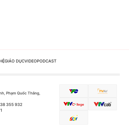
HỆ
GIÁO DỤC
VIDEO
PODCAST
nh, Phạm Quốc Thắng,
.38 355 932
71