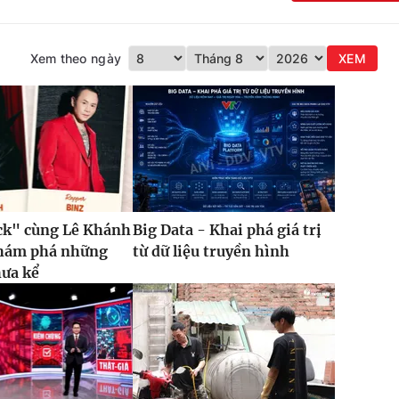
Xem theo ngày
XEM
ck" cùng Lê Khánh
Big Data - Khai phá giá trị
khám phá những
từ dữ liệu truyền hình
hưa kể