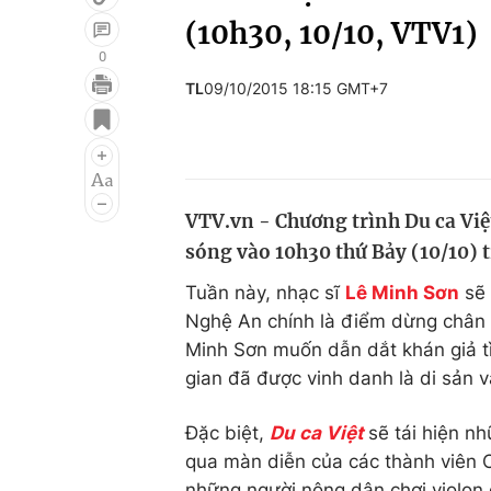
(10h30, 10/10, VTV1)
0
TL
09/10/2015 18:15 GMT+7
Giải trí
Đời sống
Điện ảnh
Du lịch
Âm nhạc
Làm đẹp
VTV.vn - Chương trình Du ca Việ
Sao
Chất lượng cuộc sốn
sóng vào 10h30 thứ Bảy (10/10) 
Tuần này, nhạc sĩ
Lê Minh Sơn
sẽ 
Nghệ An chính là điểm dừng chân 
Minh Sơn muốn dẫn dắt khán giả tì
gian đã được vinh danh là di sản v
Đặc biệt,
Du ca Việt
sẽ tái hiện n
qua màn diễn của các thành viên 
những người nông dân chơi violon 