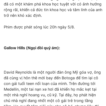
đã có một khám phá khoa học tuyệt vời có ảnh hưởng
rộng rãi, khiến cả đức tin khoa học và tâm linh của anh
trở nên khó xác định.
THỜI BÁO VTV
Phim được phát sóng lúc 20h ngày 5/8.
Theo dõi báo trên
Gallow Hills (Ngọi đồi quỷ ám):
Cơ quan chủ quản:
Đài Truyền hình Việt Nam
Cơ quan báo chí:
Thời báo VTV
Giấy phép hoạt động báo in và báo điện tử số 483/GP-BTTTT
cấp ngày 29/12/2023
David Reynolds là một người đàn ông Mỹ góa vợ, ông
Tổng Biên tập:
Vũ Thanh Thủy
đã cùng vị hôn thê mới bay đến Botoga để tìm lại cô
Phó Tổng Biên tập:
Nguyễn Thị Mỹ Hạnh, Phạm Quốc Thắng,
con gái tuổi teen nổi loạn của mình. Trên đường tới
Nguyễn Trọng Ninh
Medellin, một tai nạn xe hơi đã khiến họ mắc kẹt tại
Tổng đài VTV:
024.38 355 931 - 024.38 355 932
một nhà nghỉ hoang vu, cũ kỹ. Tại đây, họ phát hiện
Ðiện thoại Thời báo VTV:
024.66 897 897
chủ nhà nghỉ đang nhốt một cô gái trẻ trong tầng