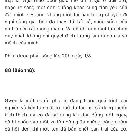
mặt là việc theo đuổi giấc mơ âm nhạc ở Juilliard,
Phim VTV
Giải trí
hoặc rẽ sang một con đường khác cùng tình yêu của
Hậu trường
đời mình - Adam. Nhưng một tai nạn trong chuyến đi
Điện ảnh
nghỉ cùng gia đình đã thay đổi tất cả, cuộc sống của
Đời sống
Nhân vật
cô trở nên rất mong manh. Và cô chỉ còn một lựa chọn
Âm nhạc
Du lịch
duy nhất, không chỉ quyết định tương lai mà còn là số
Khán giả
Giáo dục
Sao
mệnh của mình.
Làm đẹp
Giải sao mai
Tuyển sinh
Phim được phát sóng lúc 20h ngày 1/8.
Công nghệ
Chất lượng cuộc sống
Học trực tuyến
Hitech Công nghệ tương lai
88 (Báo thù):
Giao lưu trực tuyến
Sản phẩm
Lịch phát sóng
Thị trường
Gwen là một người phụ nữ đang trong quá trình cai
Tư vấn
nghiện và liên tục mất trí nhớ do tác hại sử dụng thuốc
Chuyên mục khác
kích thích mà cô đã sử dụng lâu dài. Bỗng một ngày,
cô bị cuốn vào một vụ lộn xộn giữa những băng nhóm
Emagazine
Podcast
xã hội đen khi một tên đã bắn chết bạn trai của cô.