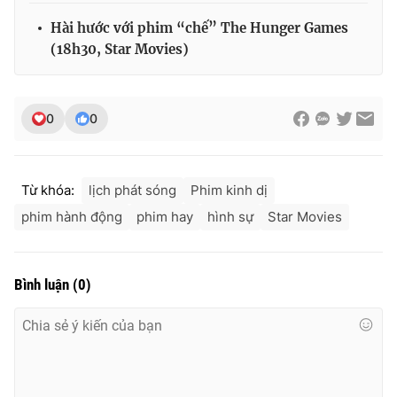
Hài hước với phim “chế” The Hunger Games
(18h30, Star Movies)
0
0
Từ khóa:
lịch phát sóng
Phim kinh dị
phim hành động
phim hay
hình sự
Star Movies
Bình luận
(
0
)