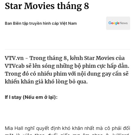
Chính trị
Star Movies tháng 8
Truyền hình
Văn hóa - Giải trí
Xã hội
Y tế
Ban Biên tập truyền hình cáp Việt Nam
Đời sống
Pháp luật
Công nghệ
Giáo dục
Y tế
VTV.vn - Trong tháng 8, kênh Star Movies của
VTVcab sẽ lên sóng những bộ phim cực hấp dẫn.
Thế giới
Trong đó có nhiều phim với nội dung gay cấn sẽ
khiến khán giả khó lòng bỏ qua.
Tin tức
Kinh tế
Thế giới đó đây
If I stay (Nếu em ở lại):
Tài chính
Dữ liệu và đời sống
Câu chuyện quốc tế
Thị trường
Truyền hình
Góc doanh nghiệp
Mia Hall nghĩ quyết định khó khăn nhất mà cô phải đối