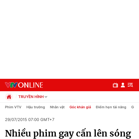
TRUYỀN HÌNH
Chính trị
Phim VTV
Hậu trường
Nhân vật
Góc khán giả
Điểm hẹn tài năng
Giải
Xã hội
29/07/2015 07:00 GMT+7
Pháp luật
Chuyên mục
Kinh tế
Nhiều phim gay cấn lên sóng
Thể thao