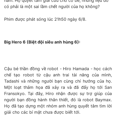
hầm. Họ quyết tâm giải cứu cho cô bé, nhưng liệu đó
Email:
toasoan@vtv.vn
có phải là một sai lầm chết người của họ không?
Liên hệ quảng cáo:
024-7300.7108
Phim được phát sóng lúc 21h50 ngày 6/8.
Big Hero 6 (Biệt đội siêu anh hùng 6):
Cậu bé thần đồng về robot - Hiro Hamada - học cách
chế tạo robot từ cậu anh trai tài năng của mình,
® Cấm sao chép dưới mọi hình thức nếu không có sự chấp
Tadashi và những người bạn cùng chí hướng của họ.
thuận bằng văn bản. Ghi rõ nguồn VTV.vn khi phát hành lại
Một loạt thảm họa đã xảy ra và đã đấy họ tới San
thông tin từ website này.
Fransokyo. Tại đây, Hiro nhận được sự trợ giúp của
người bạn đồng hành thân thiết, đó là robot Baymax.
Họ đã tạo dựng một nhóm anh hùng quyết tâm tìm lời
giải cho các bí mật chưa được biết tới.