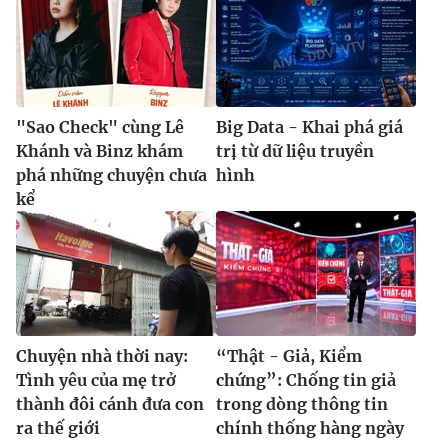
"Sao Check" cùng Lê
Big Data - Khai phá giá
Khánh và Binz khám
trị từ dữ liệu truyền
phá những chuyện chưa
hình
kể
Chuyện nhà thời nay:
“Thật - Giả, Kiểm
Tình yêu của mẹ trở
chứng”: Chống tin giả
thành đôi cánh đưa con
trong dòng thông tin
ra thế giới
chính thống hàng ngày