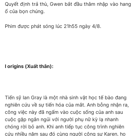
Quyết định trả thù, Gwen bắt đầu thâm nhập vào hang
Photo
Infographic
ổ của bọn chúng.
Phim được phát sóng lúc 21h55 ngày 4/8.
Video
Shorts video
VTV Money
VTV Thể thao
VTV Sức khoẻ
Bất động sản
I origins (Xuất thân):
Thị trường 24h
Tấm lòng Việt
Tiến sỹ Ian Gray là một nhà sinh vật học tế bào đang
VTV4
Vươn mình bằng AI
nghiên cứu về sự tiến hóa của mắt. Anh bỗng nhận ra,
công việc này đã ngấm vào cuộc sống của anh sau
VTV9
VTV8
cuộc gặp ngắn ngủi với người phụ nữ kỳ lạ nhanh
chóng rời bỏ anh. Khi anh tiếp tục công trình nghiên
Liên hệ tòa soạn
English
cứu nhiều năm sau đó cùng người cộng sự Karen, họ