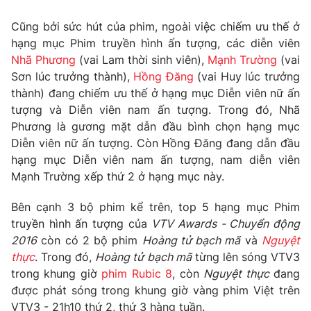
Photo
Infographic
Cũng bởi sức hút của phim, ngoài việc chiếm ưu thế ở
hạng mục Phim truyền hình ấn tượng, các diễn viên
Nhã Phương
(vai Lam thời sinh viên),
Mạnh Trường
(vai
Video
Shorts video
Sơn lúc trưởng thành),
Hồng Đăng
(vai Huy lúc trưởng
thành) đang chiếm ưu thế ở hạng mục Diễn viên nữ ấn
VTV Money
VTV Thể thao
tượng và Diễn viên nam ấn tượng. Trong đó, Nhã
Phương là gương mặt dẫn đầu bình chọn hạng mục
VTV Sức khoẻ
Diễn viên nữ ấn tượng. Còn Hồng Đăng đang dẫn đầu
Bất động sản
hạng mục Diễn viên nam ấn tượng, nam diễn viên
Mạnh Trường xếp thứ 2 ở hạng mục này.
Thị trường 24h
Tấm lòng Việt
Bên cạnh 3 bộ phim kể trên, top 5 hạng mục Phim
VTV4
truyền hình ấn tượng của
Vươn mình bằng AI
VTV Awards - Chuyển động
2016
còn có 2 bộ phim
Hoàng tử bạch mã
và
Nguyệt
thực
. Trong đó,
Hoàng tử bạch mã
từng lên sóng VTV3
VTV9
VTV8
trong khung giờ
phim Rubic 8
, còn
Nguyệt thực
đang
được phát sóng trong khung giờ vàng phim Việt trên
Liên hệ tòa soạn
English
VTV3 - 21h10 thứ 2, thứ 3 hàng tuần.