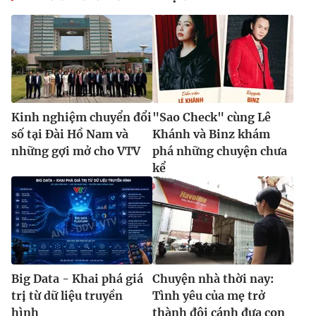
Kinh nghiệm chuyển đổi
"Sao Check" cùng Lê
số tại Đài Hồ Nam và
Khánh và Binz khám
những gợi mở cho VTV
phá những chuyện chưa
kể
Big Data - Khai phá giá
Chuyện nhà thời nay:
trị từ dữ liệu truyền
Tình yêu của mẹ trở
hình
thành đôi cánh đưa con