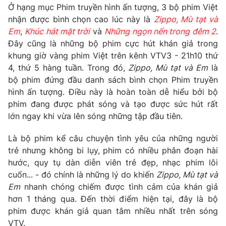
Phim VTV
Ở hạng mục Phim truyền hình ấn tượng, 3 bộ phim Việt
Giải trí
nhận được bình chọn cao lúc này là
Zippo, Mù tạt và
Hậu trường
Em
,
Khúc hát mặt trời
và
Những ngọn nến trong đêm 2
.
Điện ảnh
Đời sống
Nhân vật
Đây cũng là những bộ phim cực hút khán giả trong
Âm nhạc
khung giờ vàng phim Việt trên kênh VTV3 - 21h10 thứ
Du lịch
Khán giả
4, thứ 5 hàng tuần. Trong đó,
Zippo, Mù tạt và Em
là
Giáo dục
Sao
bộ phim đứng đầu danh sách bình chọn Phim truyền
Làm đẹp
Giải sao mai
Tuyển sinh
hình ấn tượng. Điều này là hoàn toàn dễ hiểu bởi bộ
Công nghệ
Chất lượng cuộc sống
phim đang được phát sóng và tạo được sức hút rất
Học trực tuyến
lớn ngay khi vừa lên sóng những tập đầu tiên.
Hitech Công nghệ tương lai
Giao lưu trực tuyến
Là bộ phim kể câu chuyện tình yêu của những người
Sản phẩm
trẻ nhưng không bi lụy, phim có nhiều phân đoạn hài
Lịch phát sóng
Thị trường
hước, quy tụ dàn diễn viên trẻ đẹp, nhạc phim lôi
cuốn... - đó chính là những lý do khiến
Zippo, Mù tạt và
Tư vấn
Em
nhanh chóng chiếm được tình cảm của khán giả
Chuyên mục khác
hơn 1 tháng qua. Đến thời điểm hiện tại, đây là bộ
phim được khán giả quan tâm nhiều nhất trên sóng
Emagazine
Podcast
VTV.