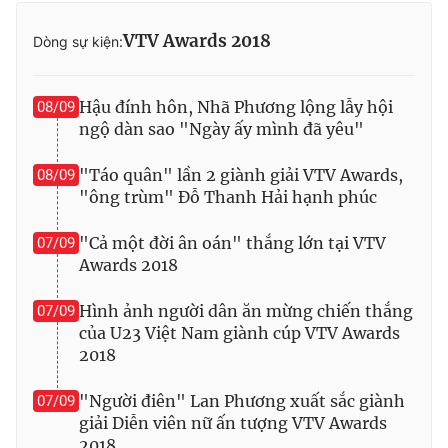
Ðiện thoại Thời báo VTV:
024.66 897 897
Email:
toasoan@vtv.vn
VTV Awards 2018
Dòng sự kiện:
Liên hệ quảng cáo:
024-7300.7108
Hậu đính hôn, Nhã Phương lộng lẫy hội
08/09
ngộ dàn sao "Ngày ấy mình đã yêu"
"Táo quân" lần 2 giành giải VTV Awards,
08/09
"ông trùm" Đỗ Thanh Hải hạnh phúc
"Cả một đời ân oán" thắng lớn tại VTV
07/09
Awards 2018
Hình ảnh người dân ăn mừng chiến thắng
07/09
của U23 Việt Nam giành cúp VTV Awards
® Cấm sao chép dưới mọi hình thức nếu không có sự chấp
2018
thuận bằng văn bản. Ghi rõ nguồn VTV.vn khi phát hành lại
thông tin từ website này.
"Người điên" Lan Phương xuất sắc giành
07/09
giải Diễn viên nữ ấn tượng VTV Awards
2018