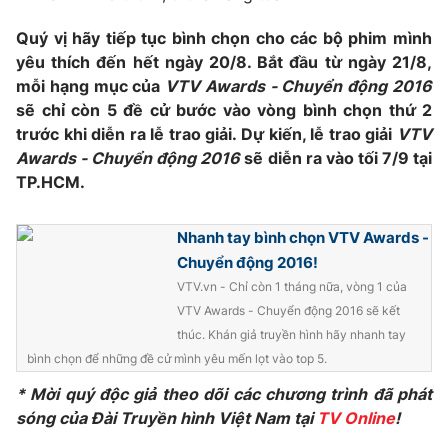
Quý vị hãy tiếp tục bình chọn cho các bộ phim mình
yêu thích đến hết ngày 20/8. Bắt đầu từ ngày 21/8,
mỗi hạng mục của
VTV Awards - Chuyển động 2016
THỜI BÁO VTV
sẽ chỉ còn 5 đề cử bước vào vòng bình chọn thứ 2
trước khi diễn ra lễ trao giải. Dự kiến, lễ trao giải
VTV
Awards - Chuyển động 2016
sẽ diễn ra vào tối 7/9 tại
TP.HCM.
Theo dõi báo trên
Nhanh tay bình chọn VTV Awards -
Cơ quan chủ quản:
Đài Truyền hình Việt Nam
Chuyển động 2016!
Cơ quan báo chí:
Thời báo VTV
VTV.vn - Chỉ còn 1 tháng nữa, vòng 1 của
Giấy phép hoạt động báo in và báo điện tử số 483/GP-BTTTT
VTV Awards - Chuyển động 2016 sẽ kết
cấp ngày 29/12/2023
thúc. Khán giả truyền hình hãy nhanh tay
Tổng Biên tập:
Vũ Thanh Thủy
bình chọn để những đề cử mình yêu mến lọt vào top 5.
Phó Tổng Biên tập:
Nguyễn Thị Mỹ Hạnh, Phạm Quốc Thắng,
* Mời quý độc giả theo dõi các chương trình đã phát
Nguyễn Trọng Ninh
sóng của Đài Truyền hình Việt Nam tại
TV Online
!
Tổng đài VTV:
024.38 355 931 - 024.38 355 932