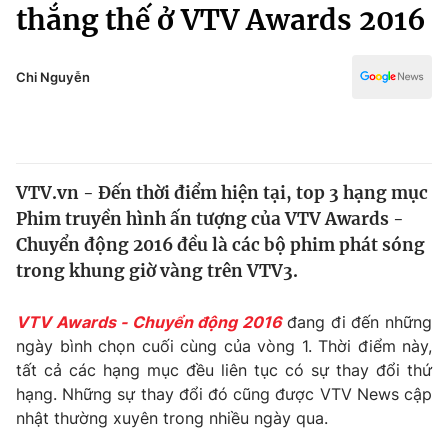
Chính trị
thắng thế ở VTV Awards 2016
Truyền hình
Văn hóa - Giải trí
Xã hội
Y tế
Chi Nguyễn
Đời sống
Pháp luật
Công nghệ
Giáo dục
Y tế
VTV.vn - Đến thời điểm hiện tại, top 3 hạng mục
Phim truyền hình ấn tượng của VTV Awards -
Thế giới
Chuyển động 2016 đều là các bộ phim phát sóng
trong khung giờ vàng trên VTV3.
Tin tức
Kinh tế
Thế giới đó đây
VTV Awards - Chuyển động 2016
đang đi đến những
Tài chính
ngày bình chọn cuối cùng của vòng 1. Thời điểm này,
Dữ liệu và đời sống
Câu chuyện quốc tế
tất cả các hạng mục đều liên tục có sự thay đổi thứ
Thị trường
hạng. Những sự thay đổi đó cũng được VTV News cập
Truyền hình
Góc doanh nghiệp
nhật thường xuyên trong nhiều ngày qua.