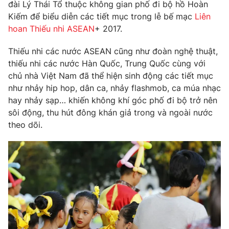
Phim VTV
đài Lý Thái Tổ thuộc không gian phố đi bộ hồ Hoàn
Giải trí
Kiếm để biểu diễn các tiết mục trong lễ bế mạc
Liên
Hậu trường
hoan Thiếu nhi ASEAN
+ 2017.
Điện ảnh
Đời sống
Nhân vật
Thiếu nhi các nước ASEAN cũng như đoàn nghệ thuật,
Âm nhạc
Du lịch
thiếu nhi các nước Hàn Quốc, Trung Quốc cùng với
Khán giả
Giáo dục
Sao
chủ nhà Việt Nam đã thể hiện sinh động các tiết mục
Làm đẹp
Giải sao mai
như nhảy hip hop, dân ca, nhảy flashmob, ca múa nhạc
Tuyển sinh
Công nghệ
hay nhảy sạp… khiến không khí góc phố đi bộ trở nên
Chất lượng cuộc sống
Học trực tuyến
sôi động, thu hút đông khán giả trong và ngoài nước
Hitech Công nghệ tương lai
theo dõi.
Giao lưu trực tuyến
Sản phẩm
Lịch phát sóng
Thị trường
Tư vấn
Chuyên mục khác
Emagazine
Podcast