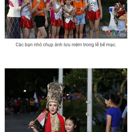
Các bạn nhỏ chụp ảnh lưu niệm trong lễ bế mạc.