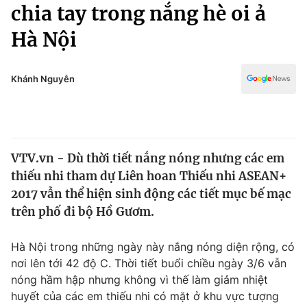
Chính trị
chia tay trong nắng hè oi ả
Truyền hình
Hà Nội
Văn hóa - Giải trí
Xã hội
Y tế
Đời sống
Khánh Nguyễn
Pháp luật
Công nghệ
Giáo dục
Y tế
VTV.vn - Dù thời tiết nắng nóng nhưng các em
Thế giới
thiếu nhi tham dự Liên hoan Thiếu nhi ASEAN+
Tin tức
2017 vẫn thể hiện sinh động các tiết mục bế mạc
Kinh tế
trên phố đi bộ Hồ Gươm.
Thế giới đó đây
Tài chính
Dữ liệu và đời sống
Câu chuyện quốc tế
Hà Nội trong những ngày này nắng nóng diện rộng, có
Thị trường
nơi lên tới 42 độ C. Thời tiết buổi chiều ngày 3/6 vẫn
nóng hầm hập nhưng không vì thế làm giảm nhiệt
Truyền hình
Góc doanh nghiệp
huyết của các em thiếu nhi có mặt ở khu vực tượng