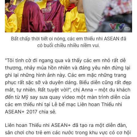
Photo
Infographic
Video
Shorts video
Bất chấp thời tiết oi nóng, các em thiếu nhi ASEAN đã
VTV Money
VTV Thể thao
có buổi chiều nhiều niềm vui.
"Tôi tình cờ đi ngang qua và thấy các em nhỏ rất dễ
VTV Sức khoẻ
Bất động sản
thương, nhảy múa hồn nhiên và đáng yêu nên đứng lại
ghi lại những hình ảnh này. Các em mặc những trang
Thị trường 24h
Tấm lòng Việt
phục rất sặc sỡ và duyên dáng. Biểu diễn cũng rất đẹp
mắt, tự nhiên. Rất tuyệt vời!", chị Anna – một du khách
đến từ Mỹ say sưa quay video một màn trình diễn của
VTV4
Vươn mình bằng AI
các em thiếu nhi tại Lễ bế mạc Liên hoan Thiếu nhi
ASEAN+ 2017 chia sẻ.
VTV9
VTV8
Liên hoan Thiếu nhi ASEAN+ đã tạo ra một diễn đàn,
sân chơi cho trẻ em các nước trong khu vực có cơ hội
Liên hệ tòa soạn
English