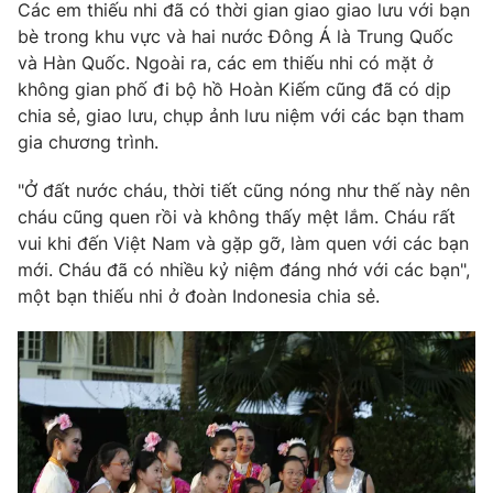
Các em thiếu nhi đã có thời gian giao giao lưu với bạn
Ðiện thoại Thời báo VTV:
024.66 897 897
bè trong khu vực và hai nước Đông Á là Trung Quốc
Email:
toasoan@vtv.vn
và Hàn Quốc. Ngoài ra, các em thiếu nhi có mặt ở
Liên hệ quảng cáo:
024-7300.7108
không gian phố đi bộ hồ Hoàn Kiếm cũng đã có dịp
chia sẻ, giao lưu, chụp ảnh lưu niệm với các bạn tham
gia chương trình.
"Ở đất nước cháu, thời tiết cũng nóng như thế này nên
cháu cũng quen rồi và không thấy mệt lắm. Cháu rất
vui khi đến Việt Nam và gặp gỡ, làm quen với các bạn
mới. Cháu đã có nhiều kỷ niệm đáng nhớ với các bạn",
một bạn thiếu nhi ở đoàn Indonesia chia sẻ.
® Cấm sao chép dưới mọi hình thức nếu không có sự chấp
thuận bằng văn bản. Ghi rõ nguồn VTV.vn khi phát hành lại
thông tin từ website này.