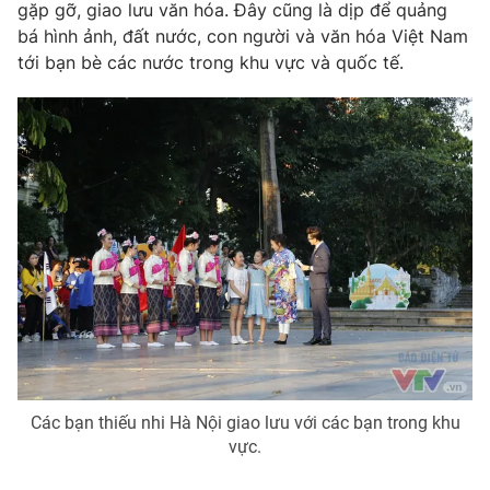
gặp gỡ, giao lưu văn hóa. Đây cũng là dịp để quảng
bá hình ảnh, đất nước, con người và văn hóa Việt Nam
tới bạn bè các nước trong khu vực và quốc tế.
THỜI BÁO VTV
Theo dõi báo trên
Cơ quan chủ quản:
Đài Truyền hình Việt Nam
Cơ quan báo chí:
Thời báo VTV
Giấy phép hoạt động báo in và báo điện tử số 483/GP-BTTTT
cấp ngày 29/12/2023
Tổng Biên tập:
Vũ Thanh Thủy
Phó Tổng Biên tập:
Nguyễn Thị Mỹ Hạnh, Phạm Quốc Thắng,
Các bạn thiếu nhi Hà Nội giao lưu với các bạn trong khu
Nguyễn Trọng Ninh
vực.
Tổng đài VTV:
024.38 355 931 - 024.38 355 932